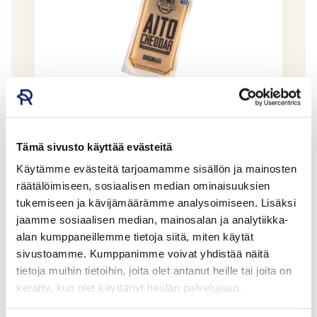
Tämä sivusto käyttää evästeitä
Jukolan Aito Cheddar Originaali 320 g
Käytämme evästeitä tarjoamamme sisällön ja mainosten
JUKOLAN JUUSTO OY
räätälöimiseen, sosiaalisen median ominaisuuksien
GTIN: 6405899030000
tukemiseen ja kävijämäärämme analysoimiseen. Lisäksi
jaamme sosiaalisen median, mainosalan ja analytiikka-
alan kumppaneillemme tietoja siitä, miten käytät
sivustoamme. Kumppanimme voivat yhdistää näitä
tietoja muihin tietoihin, joita olet antanut heille tai joita on
kerätty, kun olet käyttänyt heidän palvelujaan.