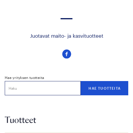
Juotavat maito- ja kasvituotteet
Seuraa
meitä
facebook
Hae yrityksen tuotteita
Tuotteet