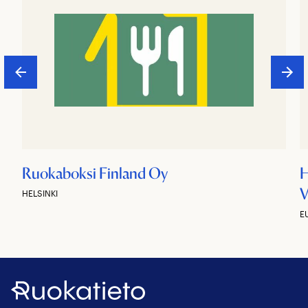
Ruokaboksi Finland Oy
H
V
HELSINKI
E
Ruokatieto