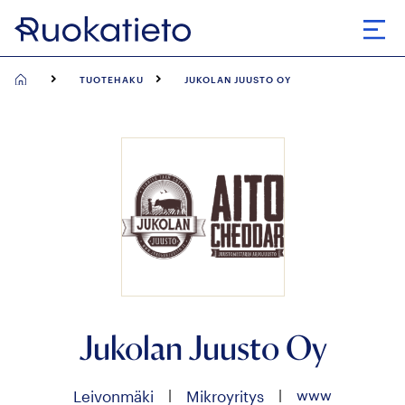
Siirry
suoraan
Avaa
sisältöön
TUOTEHAKU
JUKOLAN JUUSTO OY
Jukolan Juusto Oy
|
|
www
Leivonmäki
Mikroyritys