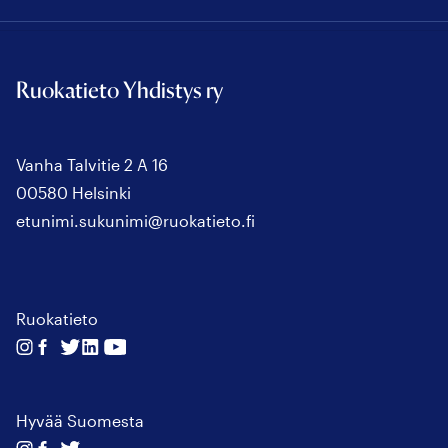
Ruokatieto Yhdistys ry
Vanha Talvitie 2 A 16
00580 Helsinki
etunimi.sukunimi@ruokatieto.fi
Ruokatieto
Seuraa
Seuraa
Seuraa
Seuraa
Seuraa
meitä
meitä
meitä
meitä
meitä
instagram
facebook
twitter
linkedin
youtube
Hyvää Suomesta