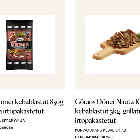
öner kebablastut 850g
Görans Döner Nauta-K
ja irtopakastetut
kebablastut 3kg, grillat
irtopakastetut
 KEBAB OY AB
5085086
KORV-GÖRANS KEBAB OY AB
GTIN: 6416345087585