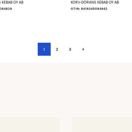
 KEBAB OY AB
KORV-GÖRANS KEBAB OY AB
5084829
GTIN: 6416345084942
1
2
3