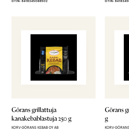
GTIN: 6416345086502
GTIN: 641634
Görans grillattuja
Görans gr
kanakebablastuja 250 g
g
KORV-GÖRANS KEBAB OY AB
KORV-GÖRANS