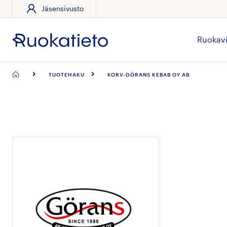
Jäsensivusto
Siirry
suoraan
sisältöön
Ruokavi
TUOTEHAKU
KORV-GÖRANS KEBAB OY AB