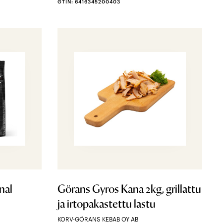
GTIN: 6416345200403
nal
Görans Gyros Kana 2kg, grillattu
ja irtopakastettu lastu
KORV-GÖRANS KEBAB OY AB