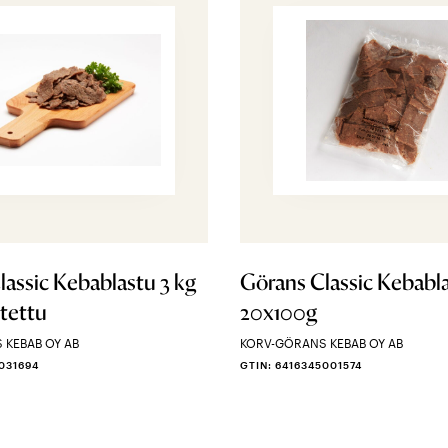
assic Kebablastu 3 kg
Görans Classic Kebabl
stettu
20x100g
 KEBAB OY AB
KORV-GÖRANS KEBAB OY AB
5031694
GTIN: 6416345001574