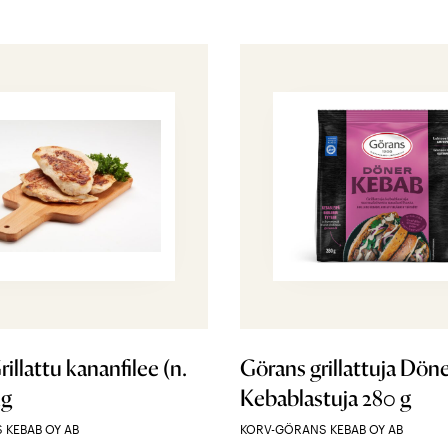
illattu kananfilee (n.
Görans grillattuja Dön
kg
Kebablastuja 280 g
 KEBAB OY AB
KORV-GÖRANS KEBAB OY AB