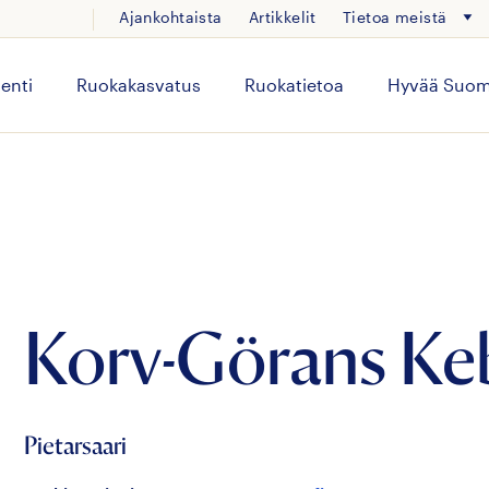
Ajankohtaista
Artikkelit
Tietoa meistä
enti
Ruokakasvatus
Ruokatietoa
Hyvää Suom
Korv-Görans Ke
Pietarsaari