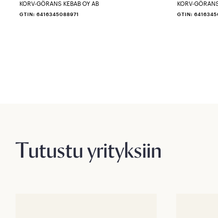
KORV-GÖRANS KEBAB OY AB
KORV-GÖRANS
GTIN: 6416345088971
GTIN: 641634
Tutustu yrityksiin