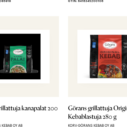
5085918
GTIN: 6416345200106
illattuja kanapalat 200
Görans grillattuja Origi
Kebablastuja 280 g
 KEBAB OY AB
KORV-GÖRANS KEBAB OY AB