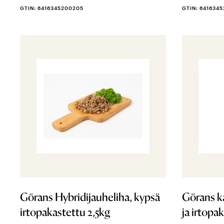
GTIN: 6416345200205
GTIN: 641634
Görans Hybridijauheliha, kypsä
Görans ka
irtopakastettu 2,5kg
ja irtopa