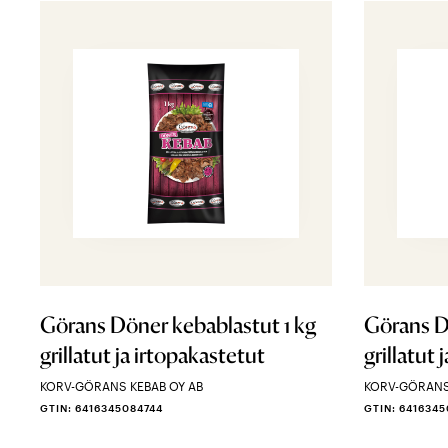
Görans Döner kebablastut 1 kg
Görans D
grillatut ja irtopakastetut
grillatut 
KORV-GÖRANS KEBAB OY AB
KORV-GÖRANS
GTIN: 6416345084744
GTIN: 641634