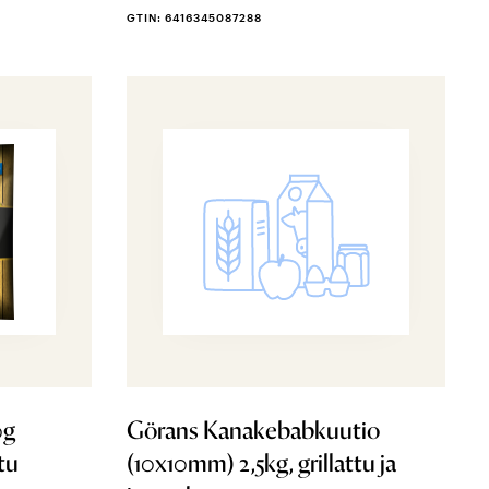
GTIN: 6416345087288
0g
Görans Kanakebabkuutio
ttu
(10x10mm) 2,5kg, grillattu ja