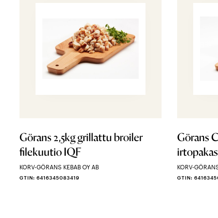
Görans 2,5kg grillattu broiler
Görans Cl
filekuutio IQF
irtopaka
KORV-GÖRANS KEBAB OY AB
KORV-GÖRANS
GTIN: 6416345083419
GTIN: 641634