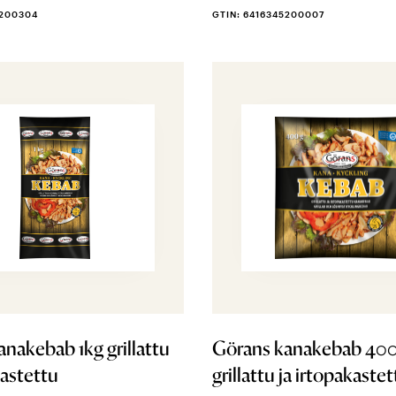
5200304
GTIN: 6416345200007
nakebab 1kg grillattu
Görans kanakebab 40
kastettu
grillattu ja irtopakaste