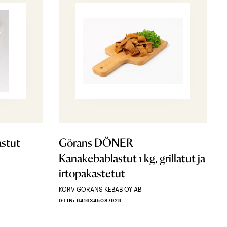
astut
Görans DÖNER
Kanakebablastut 1 kg, grillatut ja
irtopakastetut
KORV-GÖRANS KEBAB OY AB
GTIN: 6416345087929