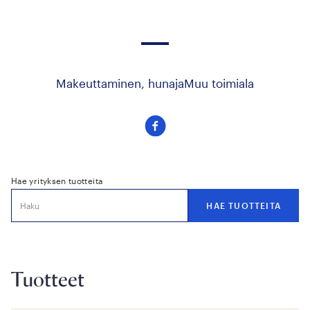
Makeuttaminen, hunaja
Muu toimiala
Seuraa
meitä
facebook
Hae yrityksen tuotteita
Tuotteet