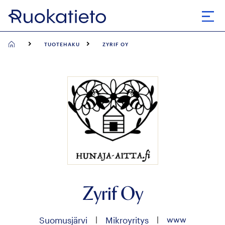
Siirry
suoraan
Avaa
sisältöön
TUOTEHAKU
ZYRIF OY
Zyrif Oy
|
|
www
Suomusjärvi
Mikroyritys