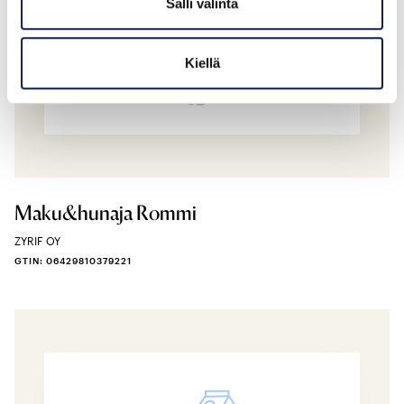
Salli valinta
Kiellä
Maku&hunaja Rommi
ZYRIF OY
GTIN: 06429810379221