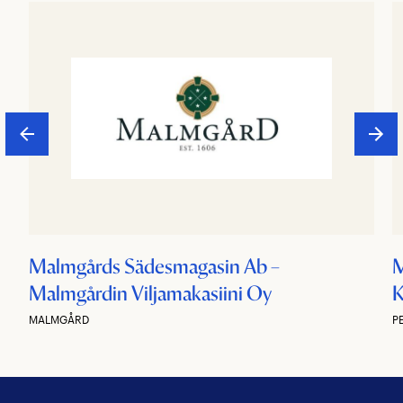
Malmgårds Sädesmagasin Ab –
M
Malmgårdin Viljamakasiini Oy
K
MALMGÅRD
P