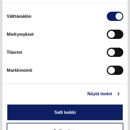
Suostumuksen
Välttämätön
valinta
Mieltymykset
Tilastot
Markkinointi
Maku&hunaja Karpalo
ZYRIF OY
GTIN: 06429810379030
Näytä tiedot
Salli kaikki