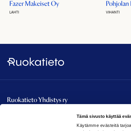
Fazer Makeiset Oy
Pohjolan
LAHTI
VIHANTI
Ruokatieto
Ruokatieto Yhdistys ry
Tämä sivusto käyttää eväs
Vanha Talvitie 2 A 16
Käytämme evästeitä tarjoa
00580 Helsinki