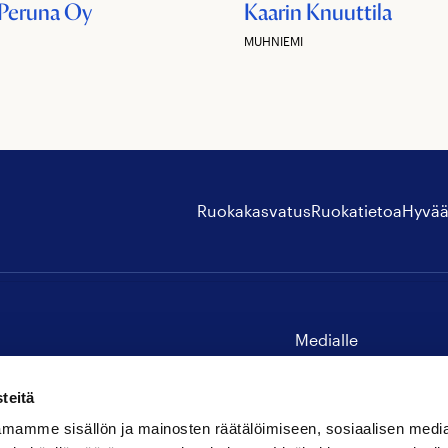
 Peruna Oy
Kaarin Knuuttila
MUHNIEMI
Ruokakasvatus
Ruokatietoa
Hyvää
Medialle
Yhteystiedot
teitä
mamme sisällön ja mainosten räätälöimiseen, sosiaalisen medi