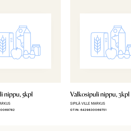
i nippu, 5kpl
Valkosipuli nippu, 3kpl
MARKUS
SIPILÄ VILLE MARKUS
30069782
GTIN: 6429830069751