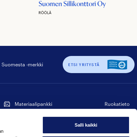
Suomen Sillikonttori Oy
RÖÖLÄ
 Suomesta -merkki
ETSI YRITYSTÄ
Materiaalipankki
Ruokatieto
Tilaa uutiskirje
Seuraa
Seuraa
Seuraa
Seuraa
Seuraa
meitä
meitä
meitä
meitä
meitä
Salli kaikki
instagram
facebook
twitter
linkedin
youtube
an
Hyvää Suomesta