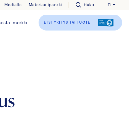
Medialle
Materiaalipankki
Haku
FI
esta -merkki
ETSI YRITYS TAI TUOTE
kus