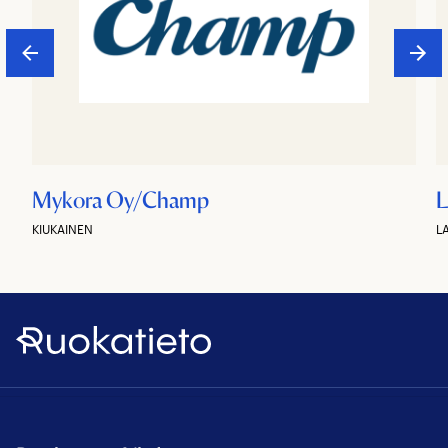
Mykora Oy/Champ
L
KIUKAINEN
L
Ruokatieto