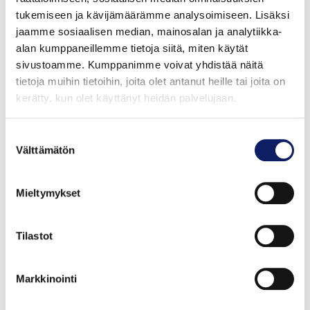
tukemiseen ja kävijämäärämme analysoimiseen. Lisäksi
Kinkkumakkara 2 kg
jaamme sosiaalisen median, mainosalan ja analytiikka-
KOTIPALVI OY
alan kumppaneillemme tietoja siitä, miten käytät
sivustoamme. Kumppanimme voivat yhdistää näitä
tietoja muihin tietoihin, joita olet antanut heille tai joita on
kerätty, kun olet käyttänyt heidän palvelujaan.
Suostumuksen
Välttämätön
valinta
Mieltymykset
Tilastot
Markkinointi
Koristepaisti 2 kg