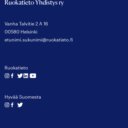
Ruokatieto Yhdistys ry
Vanha Talvitie 2 A 16
00580 Helsinki
etunimi.sukunimi@ruokatieto.fi
Ruokatieto
Seuraa
Seuraa
Seuraa
Seuraa
Seuraa
meitä
meitä
meitä
meitä
meitä
instagram
facebook
twitter
linkedin
youtube
Hyvää Suomesta
Seuraa
Seuraa
Seuraa
meitä
meitä
meitä
instagram
facebook
twitter