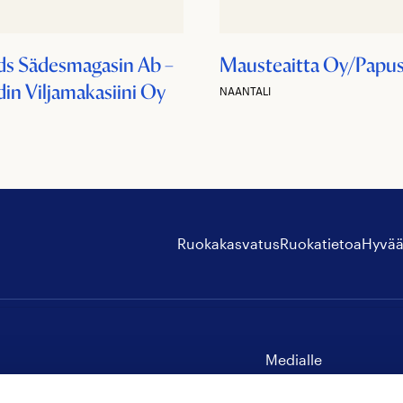
s Sädesmagasin Ab –
Mausteaitta Oy/Papu
in Viljamakasiini Oy
NAANTALI
Ruokakasvatus
Ruokatietoa
Hyvää
Medialle
Yhteystiedot