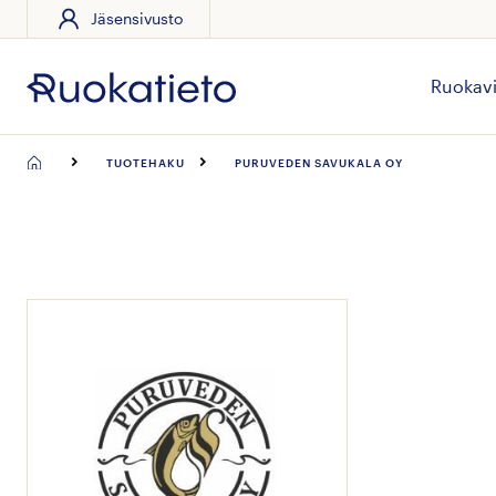
Jäsensivusto
Siirry
suoraan
sisältöön
Ruokavi
TUOTEHAKU
PURUVEDEN SAVUKALA OY