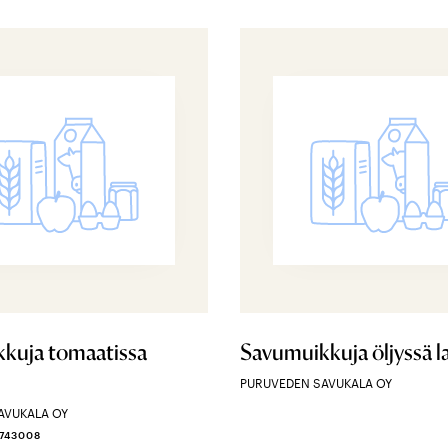
kuja tomaatissa
Savumuikkuja öljyssä l
PURUVEDEN SAVUKALA OY
AVUKALA OY
0743008