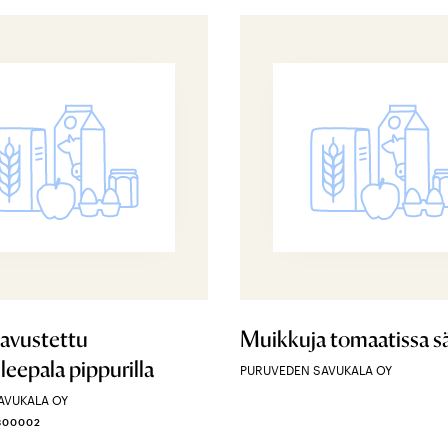
avustettu
Muikkuja tomaatissa sä
ileepala pippurilla
PURUVEDEN SAVUKALA OY
AVUKALA OY
3300002