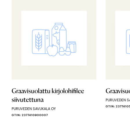
Graavisuolattu kirjolohifilee
Graavisuo
siivutettuna
PURUVEDEN S
GTIN: 237741
PURUVEDEN SAVUKALA OY
GTIN: 2377410900007