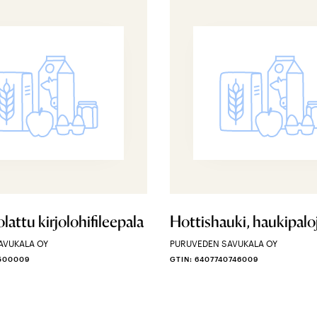
lattu kirjolohifileepala
Hottishauki, haukipaloja
AVUKALA OY
PURUVEDEN SAVUKALA OY
0500009
GTIN: 6407740746009