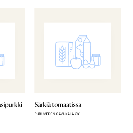
asipurkki
Särkiä tomaatissa
PURUVEDEN SAVUKALA OY