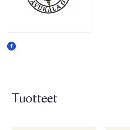
Seuraa
meitä
facebook
Tuotteet