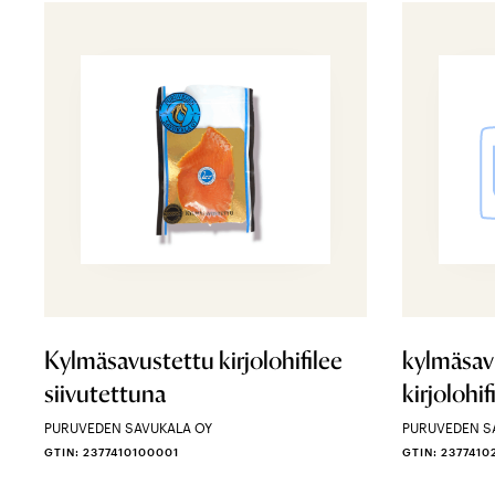
Kylmäsavustettu kirjolohifilee
kylmäsav
siivutettuna
kirjolohif
PURUVEDEN SAVUKALA OY
PURUVEDEN S
GTIN: 2377410100001
GTIN: 237741