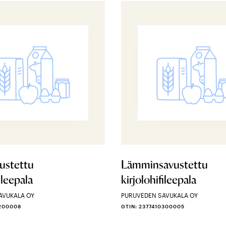
ustettu
Lämminsavustettu
ileepala
kirjolohifileepala
AVUKALA OY
PURUVEDEN SAVUKALA OY
0200008
GTIN: 2377410300005