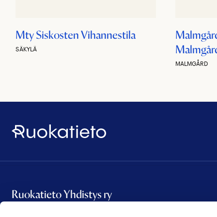
Mty Siskosten Vihannestila
Malmgård
Malmgård
SÄKYLÄ
MALMGÅRD
Ruokatieto
Ruokatieto Yhdistys ry