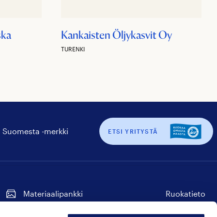
ska
Kankaisten Öljykasvit Oy
TURENKI
 Suomesta -merkki
ETSI YRITYSTÄ
Materiaalipankki
Ruokatieto
Tilaa uutiskirje
Seuraa
Seuraa
Seuraa
Seuraa
Seuraa