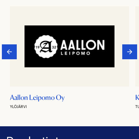
Aallon Leipomo Oy
K
YLÖJÄRVI
T