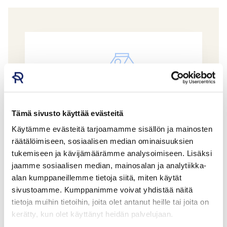
Tämä sivusto käyttää evästeitä
Käytämme evästeitä tarjoamamme sisällön ja mainosten
räätälöimiseen, sosiaalisen median ominaisuuksien
tukemiseen ja kävijämäärämme analysoimiseen. Lisäksi
jaamme sosiaalisen median, mainosalan ja analytiikka-
PALVIMAKKARA
alan kumppaneillemme tietoja siitä, miten käytät
YLÄNEEN PALVAAMO
sivustoamme. Kumppanimme voivat yhdistää näitä
GTIN: 543605
tietoja muihin tietoihin, joita olet antanut heille tai joita on
kerätty, kun olet käyttänyt heidän palvelujaan.