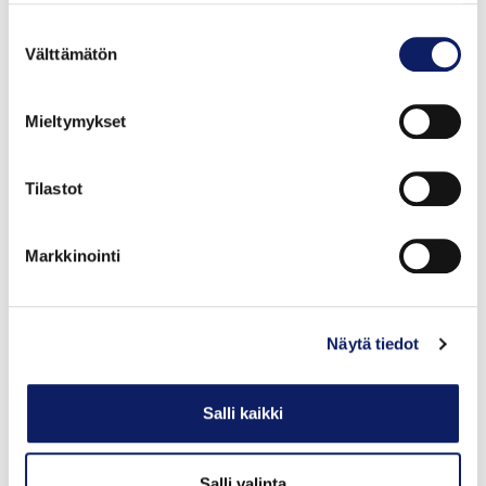
Suostumuksen
Välttämätön
valinta
Mieltymykset
Tilastot
Markkinointi
POSSUSÄILYKE
Näytä tiedot
YLÄNEEN PALVAAMO
GTIN: 504325
Salli kaikki
Salli valinta