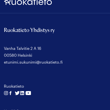
Ruokatieto
Ruokatieto Yhdistys ry
Vanha Talvitie 2 A 16
00580 Helsinki
etunimi.sukunimi@ruokatieto.fi
Ruokatieto
Seuraa
Seuraa
Seuraa
Seuraa
Seuraa
meitä
meitä
meitä
meitä
meitä
instagram
facebook
twitter
linkedin
youtube