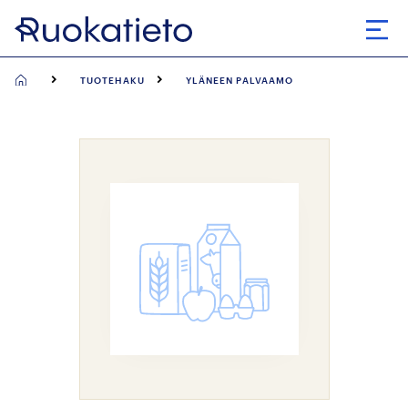
Siirry
suoraan
Avaa
sisältöön
TUOTEHAKU
YLÄNEEN PALVAAMO