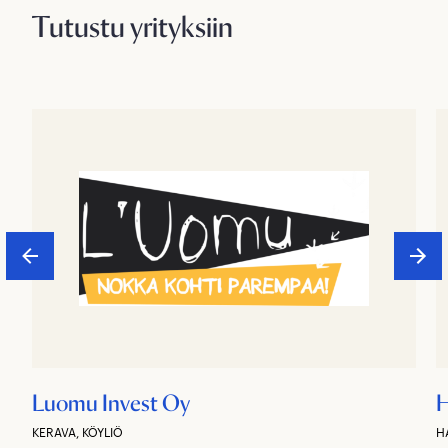
Tutustu yrityksiin
Luomu Invest Oy
H
KERAVA, KÖYLIÖ
H