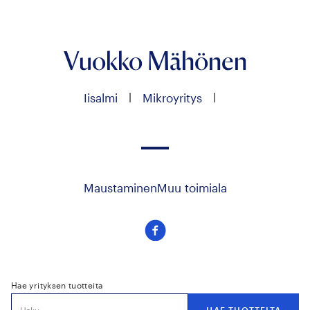
Vuokko Mähönen
|
|
Iisalmi
Mikroyritys
Maustaminen
Muu toimiala
Seuraa
meitä
facebook
Hae yrityksen tuotteita