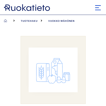
Siirry
suoraan
Avaa
sisältöön
TUOTEHAKU
VUOKKO MÄHÖNEN