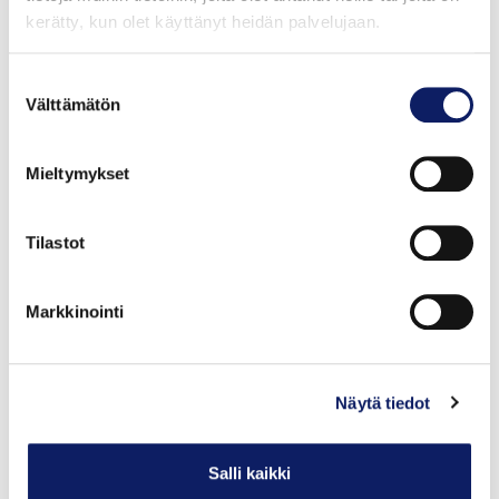
VUOKKO MÄHÖNEN
kerätty, kun olet käyttänyt heidän palvelujaan.
Suostumuksen
Välttämätön
valinta
Mieltymykset
Tilastot
Markkinointi
Näytä tiedot
Metsärinteen hunaja 450g
VUOKKO MÄHÖNEN
Salli kaikki