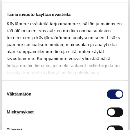
Tämä sivusto käyttää evästeitä
Käytämme evästeitä tarjoamamme sisällön ja mainosten
räätälöimiseen, sosiaalisen median ominaisuuksien
tukemiseen ja kävijämäärämme analysoimiseen. Lisäksi
jaamme sosiaalisen median, mainosalan ja analytiikka-
alan kumppaneillemme tietoja siitä, miten käytät
sivustoamme. Kumppanimme voivat yhdistää näitä
tietoja muihin tietoihin, joita olet antanut heille tai joita on
kerätty, kun olet käyttänyt heidän palvelujaan.
Suostumuksen
Luomumansikkaglögitiiviste
Välttämätön
valinta
AKSELIN HERKKUPAJA OY
GTIN: 06429810985002
Mieltymykset
Tilastot