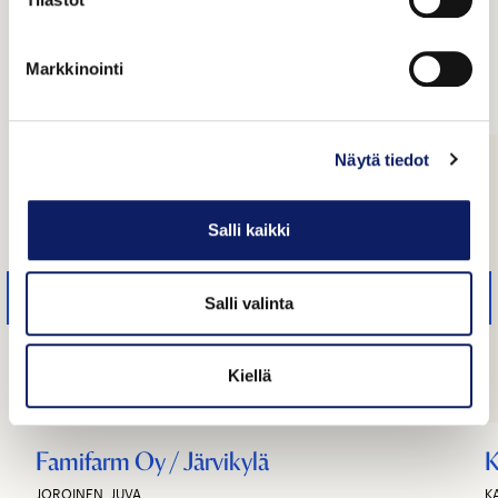
Tutustu yrityksiin
Markkinointi
Näytä tiedot
Salli kaikki
Salli valinta
Kiellä
Famifarm Oy / Järvikylä
K
JOROINEN, JUVA
K