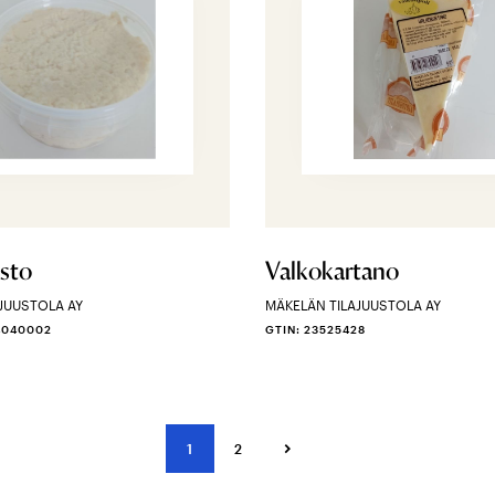
sto
Valkokartano
JUUSTOLA AY
MÄKELÄN TILAJUUSTOLA AY
4040002
GTIN: 23525428
1
2