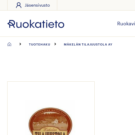
Jäsensivusto
Siirry
suoraan
sisältöön
Ruokavi
TUOTEHAKU
MÄKELÄN TILAJUUSTOLA AY