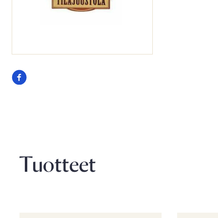
Seuraa
meitä
facebook
Tuotteet