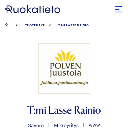
Siirry
suoraan
Avaa
sisältöön
TUOTEHAKU
T:MI LASSE RAINIO
T:mi Lasse Rainio
|
|
www
Savero
Mikroyritys