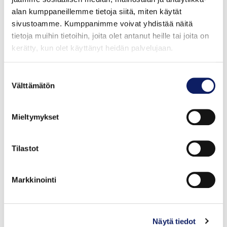
alan kumppaneillemme tietoja siitä, miten käytät
sivustoamme. Kumppanimme voivat yhdistää näitä
tietoja muihin tietoihin, joita olet antanut heille tai joita on
kerätty, kun olet käyttänyt heidän palvelujaan.
Suostumuksen
Välttämätön
valinta
Mieltymykset
Tilastot
Polven Juustola n1kg Salaattijuusto
Luomunen
Markkinointi
T:MI LASSE RAINIO
GTIN: 2351103100004
Näytä tiedot