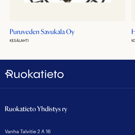
Puruveden Savukala Oy
H
KESÄLAHTI
K
Ruokatieto
Ruokatieto Yhdistys ry
Vanha Talvitie 2 A 16