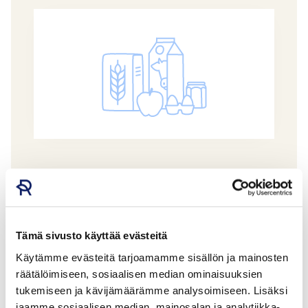
Polven Juustola n150g viherpippuri
sulatejuusto laktoositon
Tämä sivusto käyttää evästeitä
T:MI LASSE RAINIO
GTIN: 2351107200007
Käytämme evästeitä tarjoamamme sisällön ja mainosten
räätälöimiseen, sosiaalisen median ominaisuuksien
tukemiseen ja kävijämäärämme analysoimiseen. Lisäksi
jaamme sosiaalisen median, mainosalan ja analytiikka-