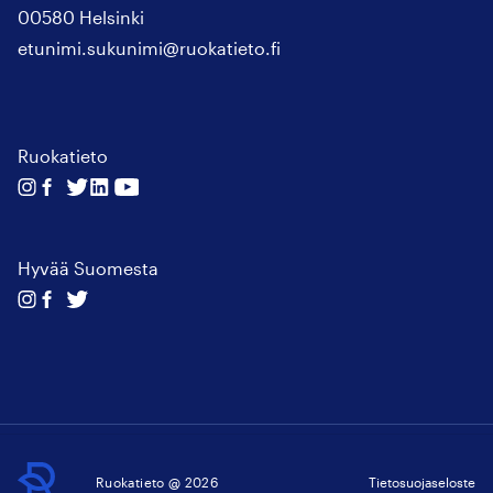
00580 Helsinki
etunimi.sukunimi@ruokatieto.fi
Ruokatieto
Seuraa
Seuraa
Seuraa
Seuraa
Seuraa
meitä
meitä
meitä
meitä
meitä
instagram
facebook
twitter
linkedin
youtube
Hyvää Suomesta
Seuraa
Seuraa
Seuraa
meitä
meitä
meitä
instagram
facebook
twitter
Ruokatieto
Ruokatieto @ 2026
Tietosuojaseloste