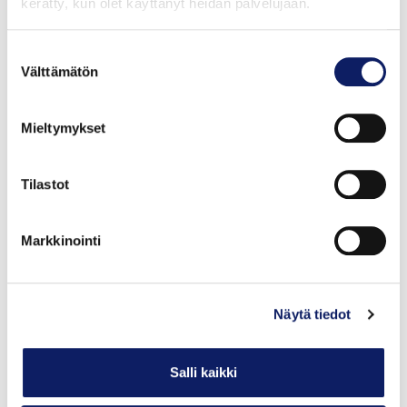
kerätty, kun olet käyttänyt heidän palvelujaan.
Suostumuksen
Välttämätön
valinta
Mieltymykset
Tilastot
Markkinointi
Lempeä vadelma hunajavalmiste
Näytä tiedot
HEIKKI HARTIKAINEN
Salli kaikki