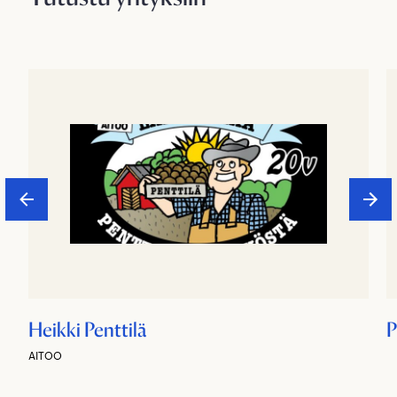
Heikki Penttilä
P
AITOO