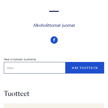
Alkoholittomat juomat
Seuraa
meitä
facebook
Hae yrityksen tuotteita
Tuotteet