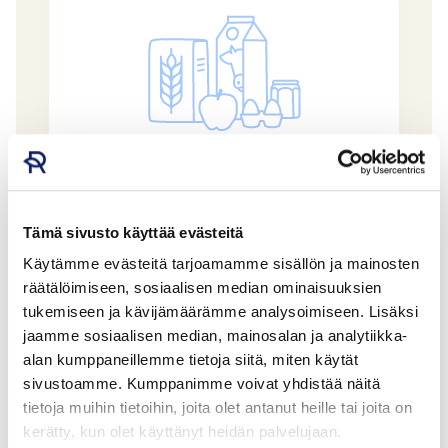
Tämä sivusto käyttää evästeitä
Mansikkamaa Punaisen Tuvan marjaroseeviini
Käytämme evästeitä tarjoamamme sisällön ja mainosten
0,75 l
räätälöimiseen, sosiaalisen median ominaisuuksien
tukemiseen ja kävijämäärämme analysoimiseen. Lisäksi
PUNAISEN TUVAN VIINITILA
GTIN: 6418760007032
jaamme sosiaalisen median, mainosalan ja analytiikka-
alan kumppaneillemme tietoja siitä, miten käytät
sivustoamme. Kumppanimme voivat yhdistää näitä
tietoja muihin tietoihin, joita olet antanut heille tai joita on
kerätty, kun olet käyttänyt heidän palvelujaan.