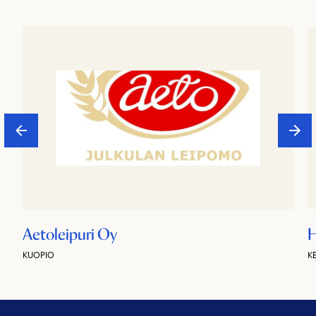
Aetoleipuri Oy
H
KUOPIO
K