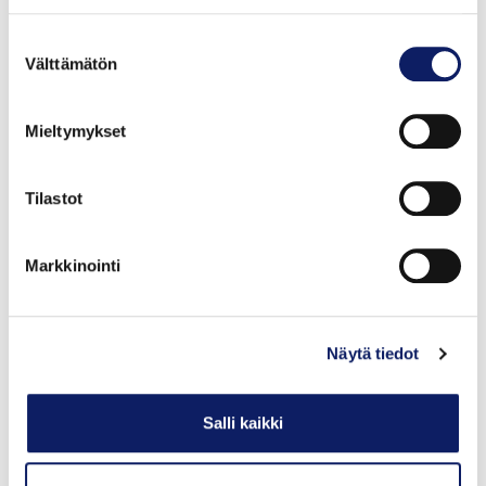
Suostumuksen
Välttämätön
valinta
Mieltymykset
Tilastot
Markkinointi
Punaisen Tuvan aromisnapsi 0,35 l
PUNAISEN TUVAN VIINITILA
GTIN: 6418760036179
Näytä tiedot
Salli kaikki