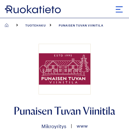
Siirry
suoraan
Avaa
sisältöön
TUOTEHAKU
PUNAISEN TUVAN VIINITILA
Punaisen Tuvan Viinitila
|
www
Mikroyritys