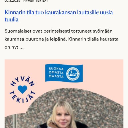
07.3.2025
HYVÄN TEKIJÄT
Kinnarin tila tuo kaurakansan lautasille uusia
tuulia
Suomalaiset ovat perinteisesti tottuneet syömään
kauransa puurona ja leipänä. Kinnarin tilalla kaurasta
on nyt ...