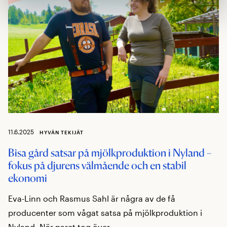
11.6.2025
HYVÄN TEKIJÄT
Bisa gård satsar på mjölkproduktion i Nyland –
fokus på djurens välmående och en stabil
ekonomi
Eva-Linn och Rasmus Sahl är några av de få
producenter som vågat satsa på mjölkproduktion i
Nyland. När paret tog över ...