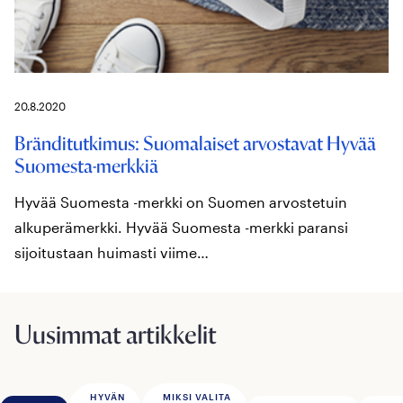
20.8.2020
Bränditutkimus: Suomalaiset arvostavat Hyvää
Suomesta-merkkiä
Hyvää Suomesta -merkki on Suomen arvostetuin
alkuperämerkki. Hyvää Suomesta -merkki paransi
sijoitustaan huimasti viime…
Uusimmat artikkelit
HYVÄN
MIKSI VALITA