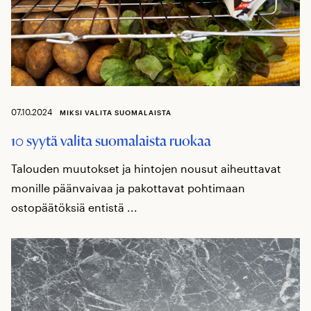
07.10.2024
MIKSI VALITA SUOMALAISTA
10 syytä valita suomalaista ruokaa
Talouden muutokset ja hintojen nousut aiheuttavat
monille päänvaivaa ja pakottavat pohtimaan
ostopäätöksiä entistä ...