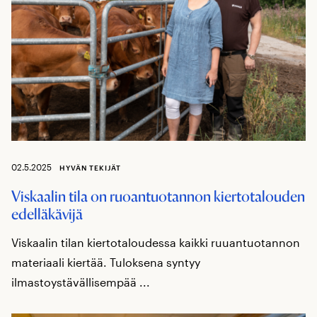
02.5.2025
HYVÄN TEKIJÄT
Viskaalin tila on ruoantuotannon kiertotalouden
edelläkävijä
Viskaalin tilan kiertotaloudessa kaikki ruuantuotannon
materiaali kiertää. Tuloksena syntyy
ilmastoystävällisempää ...