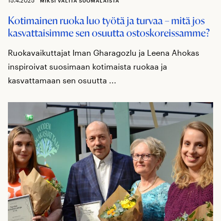
MIKSI VALITA SUOMALAISTA
Kotimainen ruoka luo työtä ja turvaa – mitä jos
kasvattaisimme sen osuutta ostoskoreissamme?
Ruokavaikuttajat Iman Gharagozlu ja Leena Ahokas
inspiroivat suosimaan kotimaista ruokaa ja
kasvattamaan sen osuutta ...