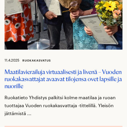
11.4.2025
RUOKAKASVATUS
Maatilavierailuja virtuaalisesti ja livenä – Vuoden
ruokakasvattajat avaavat tilojensa ovet lapsille ja
nuorille
Ruokatieto Yhdistys palkitsi kolme maatilaa ja ruoan
tuottajaa Vuoden ruokakasvattaja -tittelillä. Yleisön
jättämistä ...