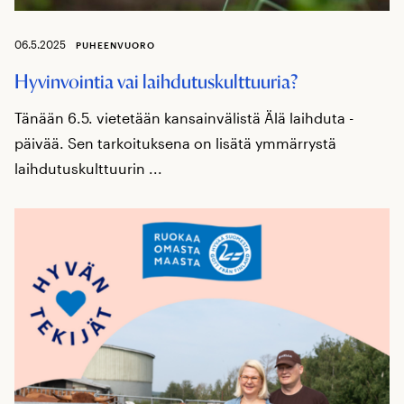
06.5.2025
PUHEENVUORO
Hyvinvointia vai laihdutuskulttuuria?
Tänään 6.5. vietetään kansainvälistä Älä laihduta -
päivää. Sen tarkoituksena on lisätä ymmärrystä
laihdutuskulttuurin ...