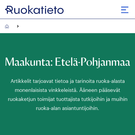
Siirry
suoraan
Avaa
sisältöön
Maakunta:
Etelä-Pohjanmaa
Artikkelit tarjoavat tietoa ja tarinoita ruoka-alasta
monenlaisista vinkkeleistä. Ääneen pääsevät
ruokaketjun toimijat tuottajista tutkijoihin ja muihin
ruoka-alan asiantuntijoihin.