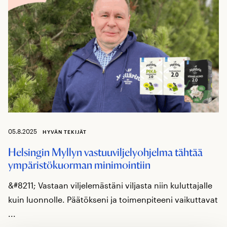
05.8.2025
HYVÄN TEKIJÄT
Helsingin Myllyn vastuuviljelyohjelma tähtää
ympäristökuorman minimointiin
&#8211; Vastaan viljelemästäni viljasta niin kuluttajalle
kuin luonnolle. Päätökseni ja toimenpiteeni vaikuttavat
...