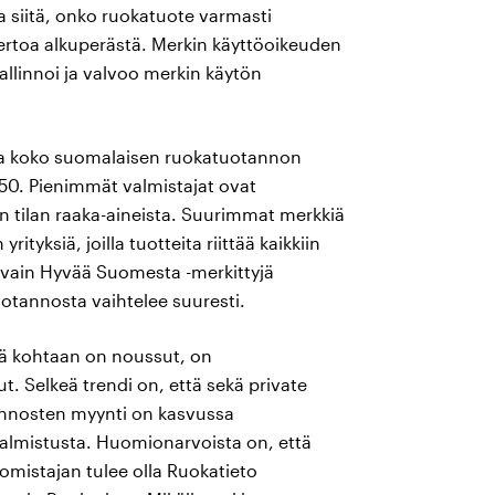
a siitä, onko ruokatuote varmasti
rtoa alkuperästä. Merkin käyttöoikeuden
allinnoi ja valvoo merkin käytön
taa koko suomalaisen ruokatuotannon
350. Pienimmät valmistajat ovat
n tilan raaka-aineista. Suurimmat merkkiä
ityksiä, joilla tuotteita riittää kaikkiin
a vain Hyvää Suomesta -merkittyjä
uotannosta vaihtelee suuresti.
ää kohtaan on noussut, on
t. Selkeä trendi on, että sekä private
annosten myynti on kasvussa
 valmistusta. Huomionarvoista on, että
mistajan tulee olla Ruokatieto