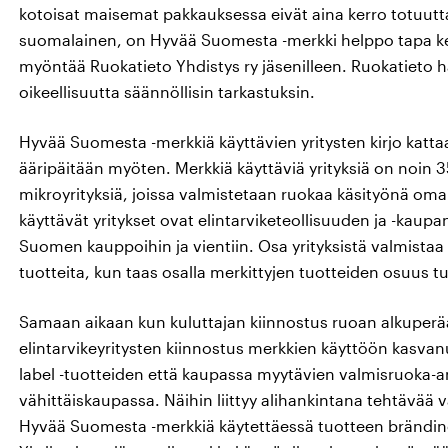
kotoisat maisemat pakkauksessa eivät aina kerro totuutt
suomalainen, on Hyvää Suomesta -merkki helppo tapa ke
myöntää Ruokatieto Yhdistys ry jäsenilleen. Ruokatieto h
oikeellisuutta säännöllisin tarkastuksin.
Hyvää Suomesta -merkkiä käyttävien yritysten kirjo kat
ääripäitään myöten. Merkkiä käyttäviä yrityksiä on noin 
mikroyrityksiä, joissa valmistetaan ruokaa käsityönä oma
käyttävät yritykset ovat elintarviketeollisuuden ja -kaupan yr
Suomen kauppoihin ja vientiin. Osa yrityksistä valmista
tuotteita, kun taas osalla merkittyjen tuotteiden osuus t
Samaan aikaan kun kuluttajan kiinnostus ruoan alkuper
elintarvikeyritysten kiinnostus merkkien käyttöön kasvanu
label -tuotteiden että kaupassa myytävien valmisruoka-
vähittäiskaupassa. Näihin liittyy alihankintana tehtävää
Hyvää Suomesta -merkkiä käytettäessä tuotteen brändino