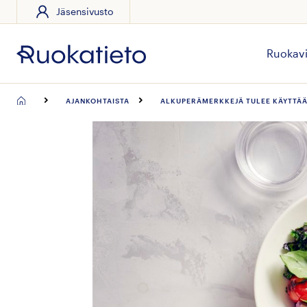
Jäsensivusto
Siirry
suoraan
sisältöön
Ruokavi
AJANKOHTAISTA
ALKUPERÄMERKKEJÄ TULEE KÄYTTÄÄ