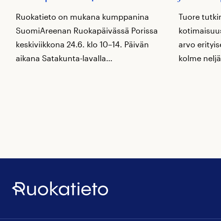
Ruokatieto on mukana kumppanina
Tuore tutki
SuomiAreenan Ruokapäivässä Porissa
kotimaisuus
keskiviikkona 24.6. klo 10–14. Päivän
arvo erityi
aikana Satakunta-lavalla…
kolme neljä
Ruokatieto