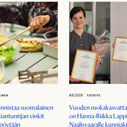
8.6.2026
EINEN
TIEDOTE
unnistaa suomalainen
Vuoden ruokakasvatta
iantuntijan vinkit
on Hanna‑Riikka Lappi,
pöytään
Naalisvaaralle kunniaki