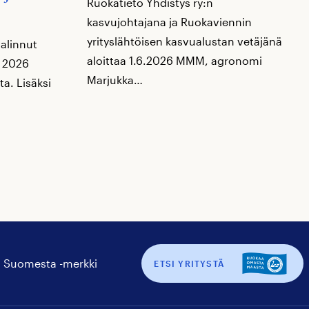
Ruokatieto Yhdistys ry:n
kasvujohtajana ja Ruokaviennin
yrityslähtöisen kasvualustan vetäjänä
valinnut
aloittaa 1.6.2026 MMM, agronomi
i 2026
Marjukka…
ta. Lisäksi
 Suomesta -merkki
ETSI YRITYSTÄ