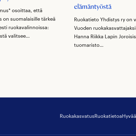
elämäntyöstä
mus* osoittaa, että
 on suomalaisille tärkeä
Ruokatieto Yhdistys ry on 
sesti ruokavalinnoissa:
Vuoden ruokakasvattajaks
stä valitsee…
Hanna Riikka Lapin Joroisis
tuomaristo…
Ruokakasvatus
Ruokatietoa
Hyvää