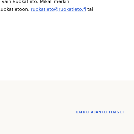
 vain Ruokatieto. Mikäli merkin
 Ruokatietoon:
ruokatieto@ruokatieto.fi
tai
KAIKKI AJANKOHTAISET