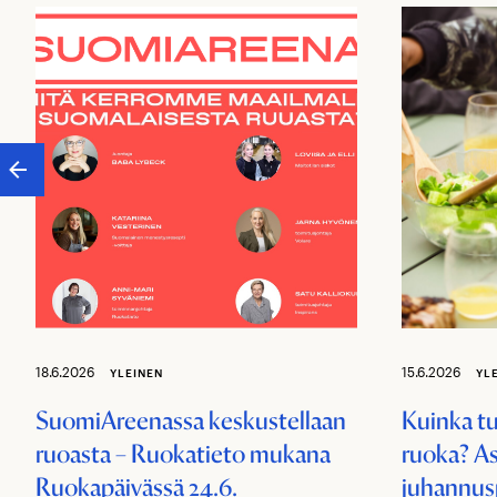
18.6.2026
15.6.2026
YLEINEN
YL
SuomiAreenassa keskustellaan
Kuinka t
ruoasta – Ruokatieto mukana
ruoka? As
Ruokapäivässä 24.6.
juhannus