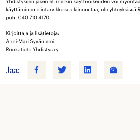
Yhdistyksen jäsen eli merkin käyttöoikeuden voi myöntää
käyttäminen elintarvikkeissa kiinnostaa, ole yhteyksissä
puh. 040 710 4170.
Kirjoittaja ja lisätietoja:
Anni-Mari Syväniemi
Ruokatieto Yhdistys ry
Jaa: