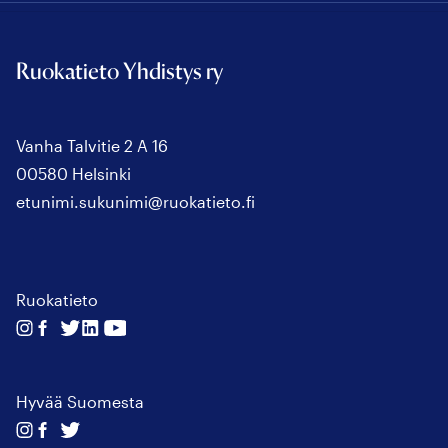
Ruokatieto Yhdistys ry
Vanha Talvitie 2 A 16
00580 Helsinki
etunimi.sukunimi@ruokatieto.fi
Ruokatieto
Seuraa
Seuraa
Seuraa
Seuraa
Seuraa
meitä
meitä
meitä
meitä
meitä
instagram
facebook
twitter
linkedin
youtube
Hyvää Suomesta
Seuraa
Seuraa
Seuraa