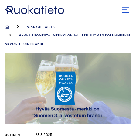
Siirry
suoraan
Avaa
sisältöön
AJANKOHTAISTA
HYVÄÄ SUOMESTA -MERKKI ON JÄLLEEN SUOMEN KOLMANNEKSI
ARVOSTETUIN BRÄNDI
28.8.2025
UUTINEN