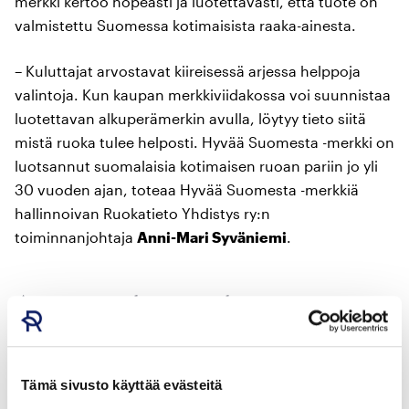
merkki kertoo nopeasti ja luotettavasti, että tuote on
valmistettu Suomessa kotimaisista raaka-ainesta.
– Kuluttajat arvostavat kiireisessä arjessa helppoja
valintoja. Kun kaupan merkkiviidakossa voi suunnistaa
luotettavan alkuperämerkin avulla, löytyy tieto siitä
mistä ruoka tulee helposti. Hyvää Suomesta -merkki on
luotsannut suomalaisia kotimaisen ruoan pariin jo yli
30 vuoden ajan, toteaa Hyvää Suomesta -merkkiä
hallinnoivan Ruokatieto Yhdistys ry:n
toiminnanjohtaja
Anni-Mari Syväniemi
.
Arvostus rakentuu yhteistyössä
Hyvää Suomesta -merkki on käytössä noin 350 eri
elintarvikevalmistajalla, yhteensä 13 000 eri
Tämä sivusto käyttää evästeitä
tuotteessa. Hyvää Suomesta -merkin luotettavuuden