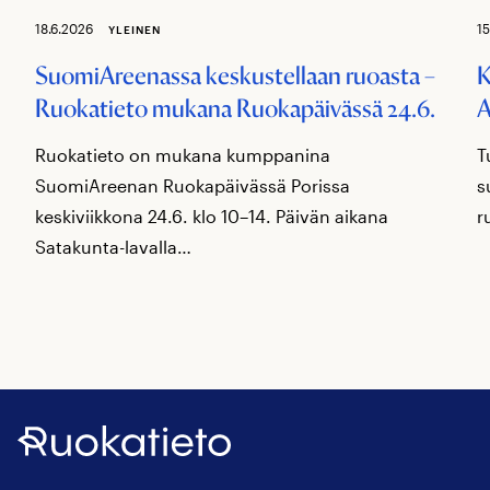
18.6.2026
15
YLEINEN
SuomiAreenassa keskustellaan ruoasta –
K
Ruokatieto mukana Ruokapäivässä 24.6.
A
Ruokatieto on mukana kumppanina
T
SuomiAreenan Ruokapäivässä Porissa
s
keskiviikkona 24.6. klo 10–14. Päivän aikana
r
Satakunta-lavalla…
Ruokatieto