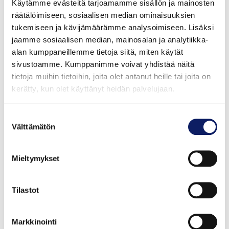
Käytämme evästeitä tarjoamamme sisällön ja mainosten
ja arvostuksen perusta on systemaattinen työ, jota
räätälöimiseen, sosiaalisen median ominaisuuksien
tehdään joka päivä maatiloilla ja yrityksissä läpi koko
tukemiseen ja kävijämäärämme analysoimiseen. Lisäksi
ruokaketjun.
jaamme sosiaalisen median, mainosalan ja analytiikka-
alan kumppaneillemme tietoja siitä, miten käytät
– Hyvää Suomesta -merkki on ruokaketjun
sivustoamme. Kumppanimme voivat yhdistää näitä
pitkäjänteisen yhteistyön tulos, ja olemme iloisia, että
tietoja muihin tietoihin, joita olet antanut heille tai joita on
voimme tehdä työtä ikonisen merkin eteen yhdessä
kerätty, kun olet käyttänyt heidän palvelujaan.
jäsenyritystemme kanssa. Meillä on käytössämme
yhdessä rakennettu alkuperämerkki, jonka suomalaiset
Suostumuksen
Välttämätön
tunnistavat, ja jota he arvostavat. Se on ainutlaatuista,
valinta
ja tuo myös kilpailuetua merkin käyttäjille, Syväniemi
iloitsee.
Mieltymykset
Merkin saamiseksi tuotteen täytyy täyttää tiukat
Tilastot
kriteerit
, ja säännölliset riippumattoman tahon
tekemät
tarkastukset
yrityksiin vahvistavat yritysten
dokumentoidun työn ja läpinäkyvyyden.
Markkinointi