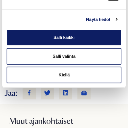
Lisätietoja: Anni-Mari Syväniemi, 050 511 8909, anni-
mari.syvaniemi@ruokatieto.fi
Näytä tiedot
Taloustutkimuksen toteuttamassa
tutkimuksessa
Salli kaikki
kuluttajat antavat tuntemilleen brändeille arvosanan
siitä, kuinka paljon he kyseistä brändiä arvostavat.
Tutkimuksessa oli mukana 699 brändiä. Vuoden 2025
Salli valinta
Suomen arvostetuin brändi -tutkimuksessa viiden
parhaan joukkoon sijoittuivat Hyvää Suomesta -merkin
Kiellä
lisäksi ABLOY, Fiskars, LEGO ja Joutsenmerkki.
Jaa:
Muut ajankohtaiset