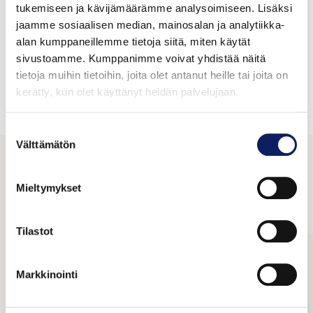
tukemiseen ja kävijämäärämme analysoimiseen. Lisäksi
jaamme sosiaalisen median, mainosalan ja analytiikka-
Tuotteet
alan kumppaneillemme tietoja siitä, miten käytät
sivustoamme. Kumppanimme voivat yhdistää näitä
tietoja muihin tietoihin, joita olet antanut heille tai joita on
kerätty, kun olet käyttänyt heidän palvelujaan.
Valinnoillasi ei löytynyt tuotteita
Suostumuksen
Välttämätön
valinta
Tutustu yrityksiin
Mieltymykset
Tilastot
Markkinointi