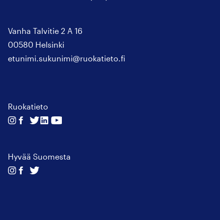
Vanha Talvitie 2 A 16
00580 Helsinki
etunimi.sukunimi@ruokatieto.fi
Ruokatieto
Seuraa
Seuraa
Seuraa
Seuraa
Seuraa
meitä
meitä
meitä
meitä
meitä
instagram
facebook
twitter
linkedin
youtube
Hyvää Suomesta
Seuraa
Seuraa
Seuraa
meitä
meitä
meitä
instagram
facebook
twitter