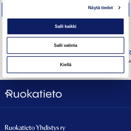
Näytä tiedot
Salli kaikki
Salli valinta
Kasvis Galleria Oy
R
KUOPIO
M
Kiellä
Ruokatieto
Ruokatieto Yhdistys ry