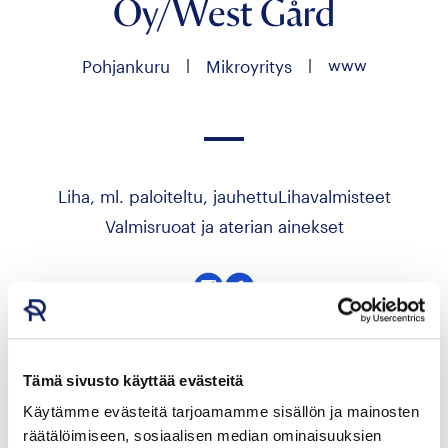
Oy/West Gård
|
|
www
Pohjankuru
Mikroyritys
Liha, ml. paloiteltu, jauhettu
Lihavalmisteet
Valmisruoat ja aterian ainekset
Seuraa
Seuraa
meitä
meitä
instagram
facebook
Hae yrityksen tuotteita
Tämä sivusto käyttää evästeitä
Käytämme evästeitä tarjoamamme sisällön ja mainosten
räätälöimiseen, sosiaalisen median ominaisuuksien