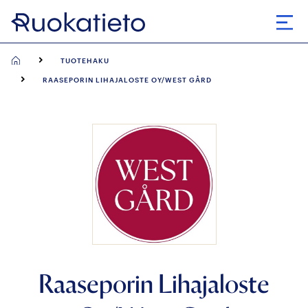
Siirry
suoraan
Avaa
sisältöön
TUOTEHAKU
RAASEPORIN LIHAJALOSTE OY/WEST GÅRD
Raaseporin Lihajaloste