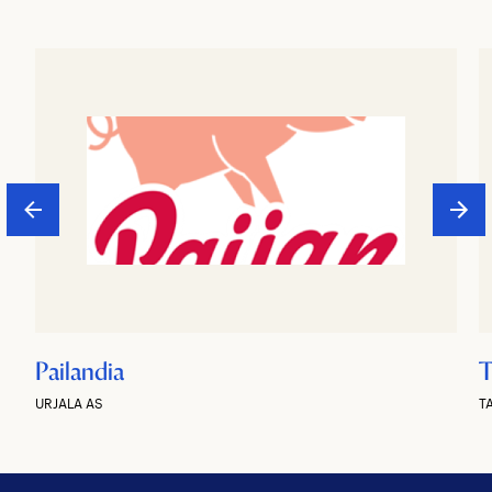
Pailandia
T
URJALA AS
T