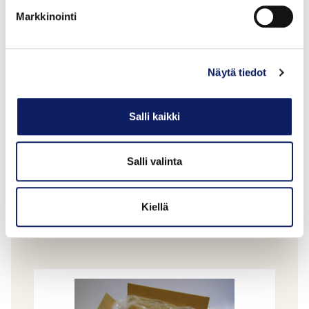
Markkinointi
Näytä tiedot
Salli kaikki
Farmimuna kokomunamassa käyttövalmis
vapaa 5kg
Salli valinta
FARMIMUNA OY
GTIN: 6419742220098
Kiellä