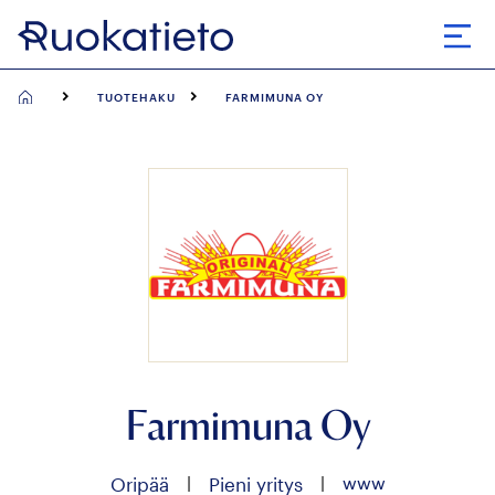
Siirry
suoraan
Avaa
sisältöön
TUOTEHAKU
FARMIMUNA OY
Farmimuna Oy
|
|
www
Oripää
Pieni yritys