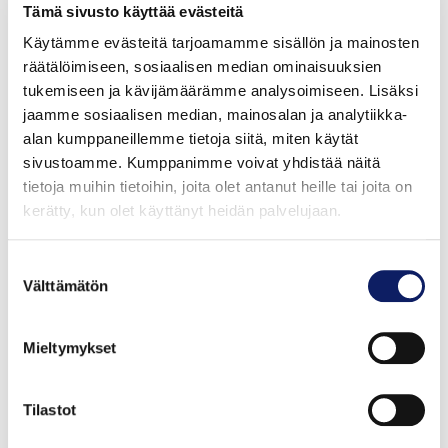
Tämä sivusto käyttää evästeitä
Käytämme evästeitä tarjoamamme sisällön ja mainosten
räätälöimiseen, sosiaalisen median ominaisuuksien
tukemiseen ja kävijämäärämme analysoimiseen. Lisäksi
jaamme sosiaalisen median, mainosalan ja analytiikka-
alan kumppaneillemme tietoja siitä, miten käytät
sivustoamme. Kumppanimme voivat yhdistää näitä
tietoja muihin tietoihin, joita olet antanut heille tai joita on
kerätty, kun olet käyttänyt heidän palvelujaan.
Farmimuna kokomunamassa käyttövalmis 5kg
FARMIMUNA OY
Suostumuksen
GTIN: 6419742200069
Välttämätön
valinta
Mieltymykset
Tilastot