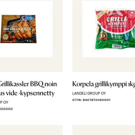
rillikassler BBQ noin
Korpela grillikymppi 1k
us vide -kypsennetty
LANDELI GROUP OY
GTIN: 6407972080001
P OY
8100000