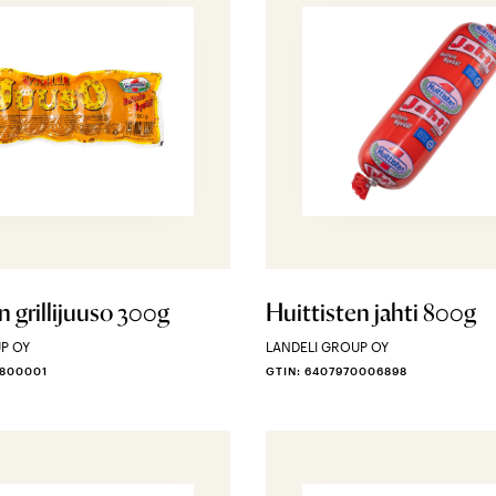
n grillijuuso 300g
Huittisten jahti 800g
P OY
LANDELI GROUP OY
6800001
GTIN: 6407970006898