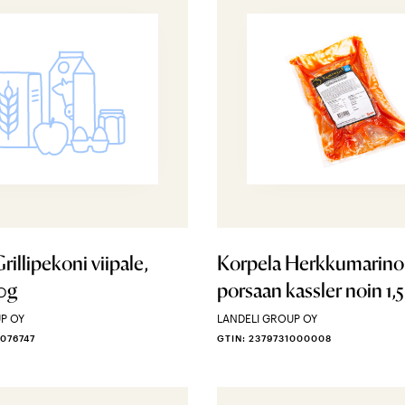
rillipekoni viipale,
Korpela Herkkumarino
0g
porsaan kassler noin 1,5
P OY
LANDELI GROUP OY
0076747
GTIN: 2379731000008