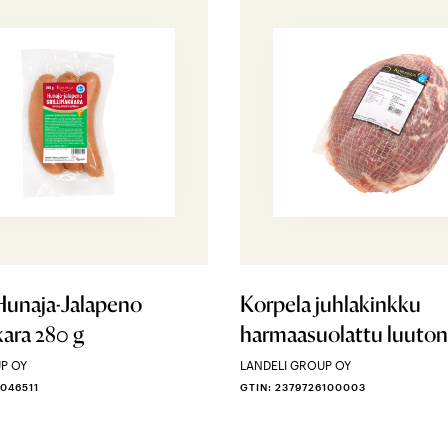
Hunaja-Jalapeno
Korpela juhlakinkku
kara 280 g
harmaasuolattu luuton
P OY
LANDELI GROUP OY
0046511
GTIN: 2379726100003