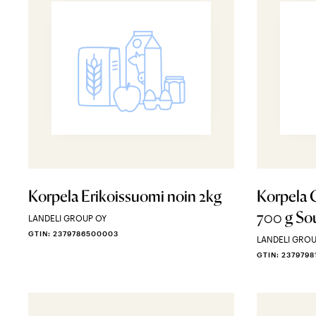
Korpela Erikoissuomi noin 2kg
Korpela G
700 g So
LANDELI GROUP OY
GTIN: 2379786500003
LANDELI GROU
GTIN: 237979