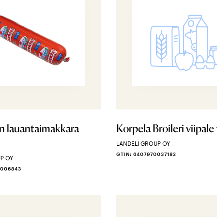
en lauantaimakkara
Korpela Broileri viipale
LANDELI GROUP OY
GTIN: 6407970037182
P OY
0006843