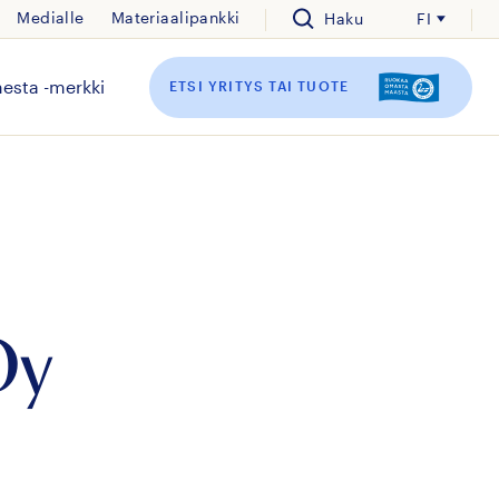
Medialle
Materiaalipankki
Haku
FI
esta -merkki
ETSI YRITYS TAI TUOTE
Oy