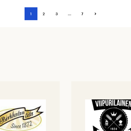
1
2
3
...
7