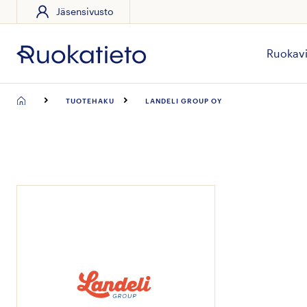
Jäsensivusto
Siirry
suoraan
sisältöön
Ruokavi
TUOTEHAKU
LANDELI GROUP OY