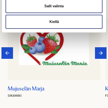
Salli valinta
Kiellä
Mujuselän Marja
K
SIIKAMÄKI
F