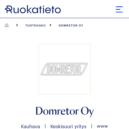
Siirry
suoraan
Avaa
sisältöön
TUOTEHAKU
DOMRETOR OY
Domretor Oy
|
|
www
Kauhava
Keskisuuri yritys