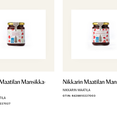
 Maatilan Mansikka-
Nikkarin Maatilan Mans
NIKKARIN MAATILA
GTIN: 6429810227003
TILA
0227027