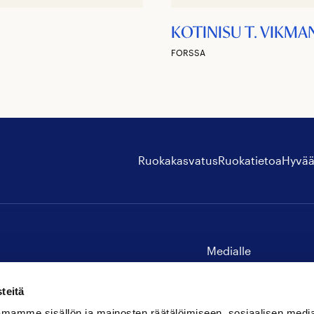
KOTINISU T. VIKMA
FORSSA
Ruokakasvatus
Ruokatietoa
Hyvää
Medialle
Yhteystiedot
teitä
mamme sisällön ja mainosten räätälöimiseen, sosiaalisen medi