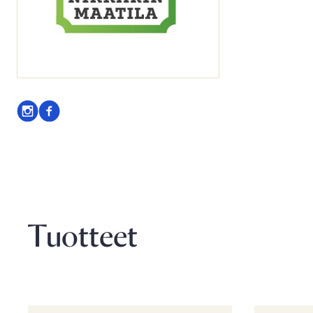
Seuraa
Seuraa
meitä
meitä
instagram
facebook
Tuotteet