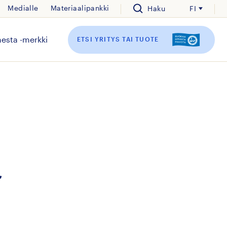
Medialle
Materiaalipankki
Haku
FI
esta -merkki
ETSI YRITYS TAI TUOTE
a