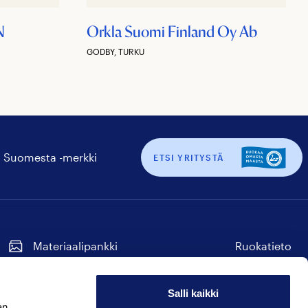
N
Orkla Suomi Finland Oy Ab
GODBY, TURKU
 Suomesta -merkki
ETSI YRITYSTÄ
Materiaalipankki
Ruokatieto
Tilaa uutiskirje
Seuraa
Seuraa
Seuraa
Seuraa
Seuraa
meitä
meitä
meitä
meitä
meitä
Salli kaikki
instagram
facebook
twitter
linkedin
youtube
an