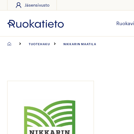
Jäsensivusto
Siirry
suoraan
sisältöön
Ruokavi
TUOTEHAKU
NIKKARIN MAATILA