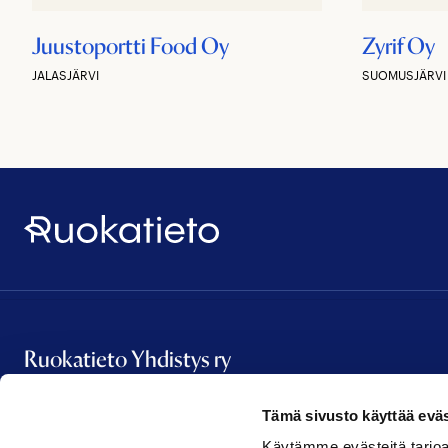
Juustoportti Food Oy
Zyrif Oy
JALASJÄRVI
SUOMUSJÄRVI
Ruokatieto
Ruokatieto Yhdistys ry
Tämä sivusto käyttää eväs
Vanha Talvitie 2 A 16
Käytämme evästeitä tarjoa