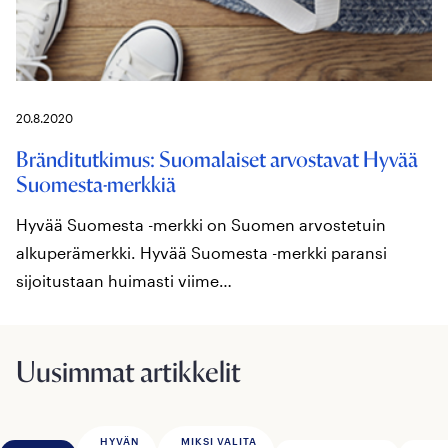
20.8.2020
Bränditutkimus: Suomalaiset arvostavat Hyvää
Suomesta-merkkiä
Hyvää Suomesta -merkki on Suomen arvostetuin
alkuperämerkki. Hyvää Suomesta -merkki paransi
sijoitustaan huimasti viime…
Uusimmat artikkelit
HYVÄN
MIKSI VALITA