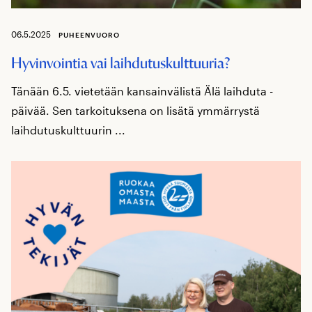
06.5.2025
PUHEENVUORO
Hyvinvointia vai laihdutuskulttuuria?
Tänään 6.5. vietetään kansainvälistä Älä laihduta -
päivää. Sen tarkoituksena on lisätä ymmärrystä
laihdutuskulttuurin ...