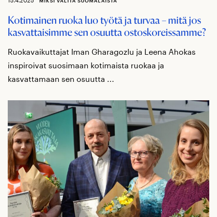
MIKSI VALITA SUOMALAISTA
Kotimainen ruoka luo työtä ja turvaa – mitä jos
kasvattaisimme sen osuutta ostoskoreissamme?
Ruokavaikuttajat Iman Gharagozlu ja Leena Ahokas
inspiroivat suosimaan kotimaista ruokaa ja
kasvattamaan sen osuutta ...