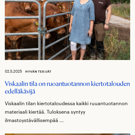
02.5.2025
HYVÄN TEKIJÄT
Viskaalin tila on ruoantuotannon kiertotalouden
edelläkävijä
Viskaalin tilan kiertotaloudessa kaikki ruuantuotannon
materiaali kiertää. Tuloksena syntyy
ilmastoystävällisempää ...