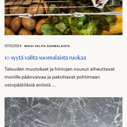
07.10.2024
MIKSI VALITA SUOMALAISTA
10 syytä valita suomalaista ruokaa
Talouden muutokset ja hintojen nousut aiheuttavat
monille päänvaivaa ja pakottavat pohtimaan
ostopäätöksiä entistä ...