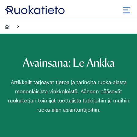
Siirry
suoraan
Avaa
sisältöön
Avainsana:
Le Ankka
Artikkelit tarjoavat tietoa ja tarinoita ruoka-alasta
monenlaisista vinkkeleistä. Ääneen pääsevät
ruokaketjun toimijat tuottajista tutkijoihin ja muihin
ruoka-alan asiantuntijoihin.