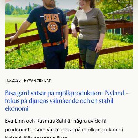
11.6.2025
HYVÄN TEKIJÄT
Bisa gård satsar på mjölkproduktion i Nyland –
fokus på djurens välmående och en stabil
ekonomi
Eva-Linn och Rasmus Sahl är några av de få
producenter som vågat satsa på mjölkproduktion i
Nyland. När paret tog över ...