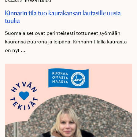
07.3.2025
HYVÄN TEKIJÄT
Kinnarin tila tuo kaurakansan lautasille uusia
tuulia
Suomalaiset ovat perinteisesti tottuneet syömään
kauransa puurona ja leipänä. Kinnarin tilalla kaurasta
on nyt ...