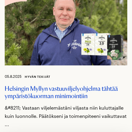
05.8.2025
HYVÄN TEKIJÄT
Helsingin Myllyn vastuuviljelyohjelma tähtää
ympäristökuorman minimointiin
&#8211; Vastaan viljelemästäni viljasta niin kuluttajalle
kuin luonnolle. Päätökseni ja toimenpiteeni vaikuttavat
...