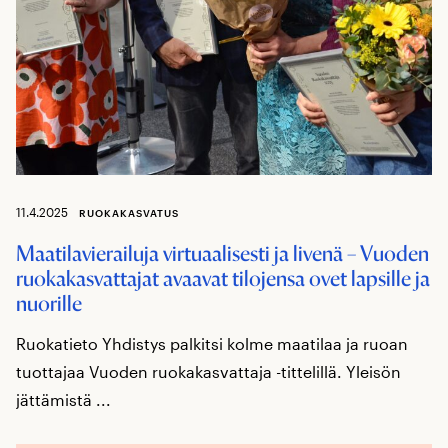
11.4.2025
RUOKAKASVATUS
Maatilavierailuja virtuaalisesti ja livenä – Vuoden
ruokakasvattajat avaavat tilojensa ovet lapsille ja
nuorille
Ruokatieto Yhdistys palkitsi kolme maatilaa ja ruoan
tuottajaa Vuoden ruokakasvattaja -tittelillä. Yleisön
jättämistä ...