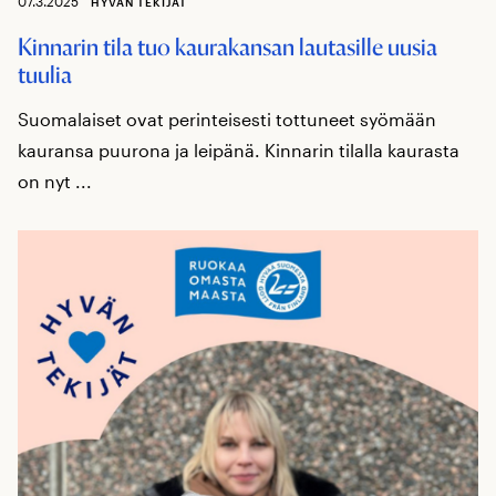
07.3.2025
HYVÄN TEKIJÄT
Kinnarin tila tuo kaurakansan lautasille uusia
tuulia
Suomalaiset ovat perinteisesti tottuneet syömään
kauransa puurona ja leipänä. Kinnarin tilalla kaurasta
on nyt ...