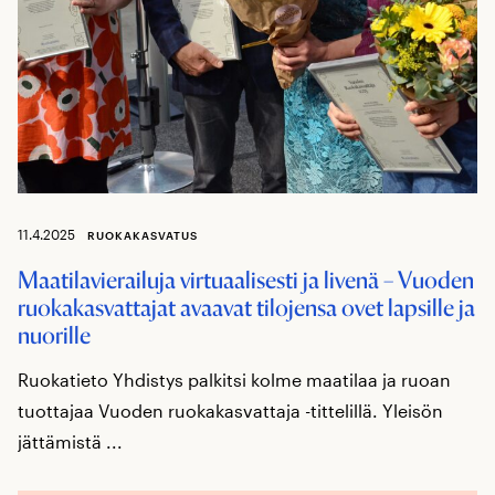
11.4.2025
RUOKAKASVATUS
Maatilavierailuja virtuaalisesti ja livenä – Vuoden
ruokakasvattajat avaavat tilojensa ovet lapsille ja
nuorille
Ruokatieto Yhdistys palkitsi kolme maatilaa ja ruoan
tuottajaa Vuoden ruokakasvattaja -tittelillä. Yleisön
jättämistä ...