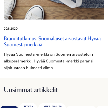
20.8.2020
Bränditutkimus: Suomalaiset arvostavat Hyvää
Suomesta-merkkiä
Hyvää Suomesta -merkki on Suomen arvostetuin
alkuperämerkki. Hyvää Suomesta -merkki paransi
sijoitustaan huimasti viime…
Uusimmat artikkelit
HYVÄN
MIKSI VALITA