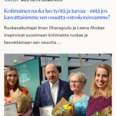
MIKSI VALITA SUOMALAISTA
Kotimainen ruoka luo työtä ja turvaa – mitä jos
kasvattaisimme sen osuutta ostoskoreissamme?
Ruokavaikuttajat Iman Gharagozlu ja Leena Ahokas
inspiroivat suosimaan kotimaista ruokaa ja
kasvattamaan sen osuutta ...