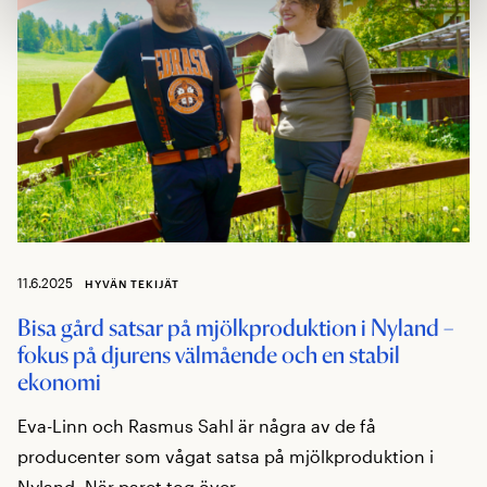
11.6.2025
HYVÄN TEKIJÄT
Bisa gård satsar på mjölkproduktion i Nyland –
fokus på djurens välmående och en stabil
ekonomi
Eva-Linn och Rasmus Sahl är några av de få
producenter som vågat satsa på mjölkproduktion i
Nyland. När paret tog över ...