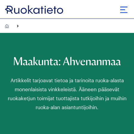
Siirry
suoraan
Avaa
sisältöön
Maakunta:
Ahvenanmaa
Artikkelit tarjoavat tietoa ja tarinoita ruoka-alasta
monenlaisista vinkkeleistä. Ääneen pääsevät
ruokaketjun toimijat tuottajista tutkijoihin ja muihin
ruoka-alan asiantuntijoihin.