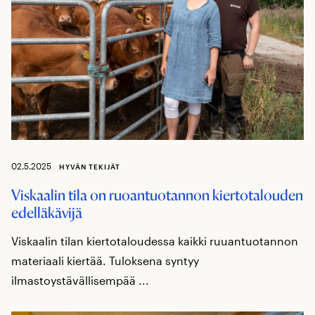
02.5.2025
HYVÄN TEKIJÄT
Viskaalin tila on ruoantuotannon kiertotalouden
edelläkävijä
Viskaalin tilan kiertotaloudessa kaikki ruuantuotannon
materiaali kiertää. Tuloksena syntyy
ilmastoystävällisempää ...