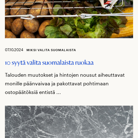
07.10.2024
MIKSI VALITA SUOMALAISTA
10 syytä valita suomalaista ruokaa
Talouden muutokset ja hintojen nousut aiheuttavat
monille päänvaivaa ja pakottavat pohtimaan
ostopäätöksiä entistä ...