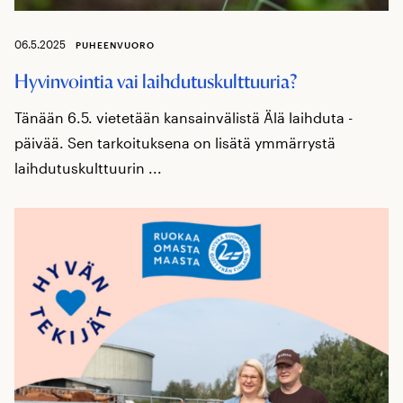
06.5.2025
PUHEENVUORO
Hyvinvointia vai laihdutuskulttuuria?
Tänään 6.5. vietetään kansainvälistä Älä laihduta -
päivää. Sen tarkoituksena on lisätä ymmärrystä
laihdutuskulttuurin ...