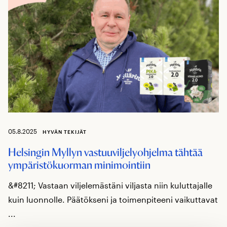
05.8.2025
HYVÄN TEKIJÄT
Helsingin Myllyn vastuuviljelyohjelma tähtää
ympäristökuorman minimointiin
&#8211; Vastaan viljelemästäni viljasta niin kuluttajalle
kuin luonnolle. Päätökseni ja toimenpiteeni vaikuttavat
...