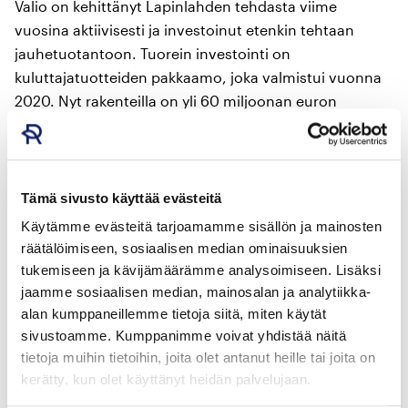
Valio on kehittänyt Lapinlahden tehdasta viime
vuosina aktiivisesti ja investoinut etenkin tehtaan
jauhetuotantoon. Tuorein investointi on
kuluttajatuotteiden pakkaamo, joka valmistui vuonna
2020. Nyt rakenteilla on yli 60 miljoonan euron
investointi Lapinlahden tehtaan
juustonvalmistusprosessiin. Uusi tuotantolinja otetaan
käyttöön arviolta keväällä 2026.
Tämä sivusto käyttää evästeitä
Juustoja tehdään kotimaan markkinoille ja myös
Käytämme evästeitä tarjoamamme sisällön ja mainosten
vientiin esimerkiksi Keski-Eurooppaan ja
räätälöimiseen, sosiaalisen median ominaisuuksien
Yhdysvaltoihin. Lapinlahden tehtaalla valmistetaan
tukemiseen ja kävijämäärämme analysoimiseen. Lisäksi
jaamme sosiaalisen median, mainosalan ja analytiikka-
myös maitojauheita suurelta osalta vientiin: Kiinaan
alan kumppaneillemme tietoja siitä, miten käytät
ja Kaakkois-Aasiaan.
sivustoamme. Kumppanimme voivat yhdistää näitä
tietoja muihin tietoihin, joita olet antanut heille tai joita on
Valiolla on käynnissä myös 70 miljoonan euron
kerätty, kun olet käyttänyt heidän palvelujaan.
investointi Seinäjoella. Seinäjoella valmistuvat muun
muassa voit, rahkoja ja vanukkaita sekä