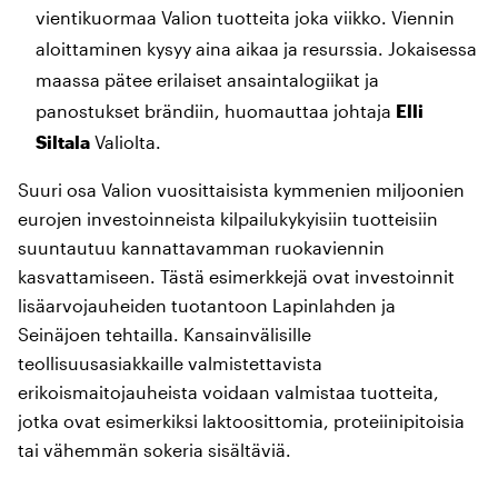
vientikuormaa Valion tuotteita joka viikko. Viennin
aloittaminen kysyy aina aikaa ja resurssia. Jokaisessa
maassa pätee erilaiset ansaintalogiikat ja
panostukset brändiin, huomauttaa johtaja
Elli
Siltala
Valiolta.
Suuri osa Valion vuosittaisista kymmenien miljoonien
eurojen investoinneista kilpailukykyisiin tuotteisiin
suuntautuu kannattavamman ruokaviennin
kasvattamiseen. Tästä esimerkkejä ovat investoinnit
lisäarvojauheiden tuotantoon Lapinlahden ja
Seinäjoen tehtailla. Kansainvälisille
teollisuusasiakkaille valmistettavista
erikoismaitojauheista voidaan valmistaa tuotteita,
jotka ovat esimerkiksi laktoosittomia, proteiinipitoisia
tai vähemmän sokeria sisältäviä.