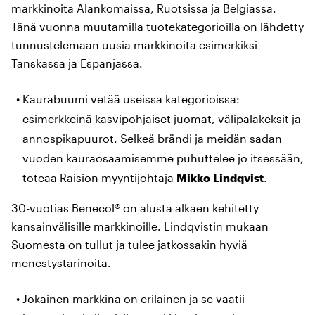
markkinoita Alankomaissa, Ruotsissa ja Belgiassa.
Tänä vuonna muutamilla tuotekategorioilla on lähdetty
tunnustelemaan uusia markkinoita esimerkiksi
Tanskassa ja Espanjassa.
Kaurabuumi vetää useissa kategorioissa:
esimerkkeinä kasvipohjaiset juomat, välipalakeksit ja
annospikapuurot. Selkeä brändi ja meidän sadan
vuoden kauraosaamisemme puhuttelee jo itsessään,
toteaa Raision myyntijohtaja
Mikko Lindqvist
.
30-vuotias Benecol® on alusta alkaen kehitetty
kansainvälisille markkinoille. Lindqvistin mukaan
Suomesta on tullut ja tulee jatkossakin hyviä
menestystarinoita.
Jokainen markkina on erilainen ja se vaatii