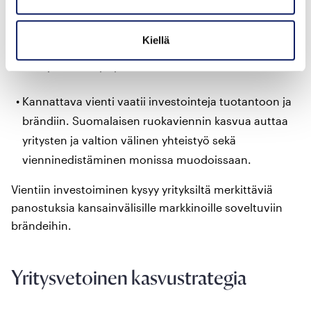
Ruokaviennin kärki on Elli Siltalan mukaan tarjota
jotain erilaista: osuvia ratkaisuja teollisuusasiakkaan
Kiellä
tarpeisiin sekä innovatiivisia ja hyvänmakuisia tuotteita
kuluttajien ruokapöytiin.
Kannattava vienti vaatii investointeja tuotantoon ja
brändiin. Suomalaisen ruokaviennin kasvua auttaa
yritysten ja valtion välinen yhteistyö sekä
vienninedistäminen monissa muodoissaan.
Vientiin investoiminen kysyy yrityksiltä merkittäviä
panostuksia kansainvälisille markkinoille soveltuviin
brändeihin.
Yritysvetoinen kasvustrategia