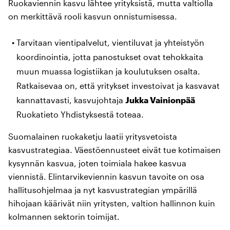
Ruokaviennin kasvu lähtee yrityksistä, mutta valtiolla
on merkittävä rooli kasvun onnistumisessa.
Tarvitaan vientipalvelut, vientiluvat ja yhteistyön
koordinointia, jotta panostukset ovat tehokkaita
muun muassa logistiikan ja koulutuksen osalta.
Ratkaisevaa on, että yritykset investoivat ja kasvavat
kannattavasti, kasvujohtaja
Jukka Vainionpää
Ruokatieto Yhdistyksestä toteaa.
Suomalainen ruokaketju laatii yritysvetoista
kasvustrategiaa. Väestöennusteet eivät tue kotimaisen
kysynnän kasvua, joten toimiala hakee kasvua
viennistä. Elintarvikeviennin kasvun tavoite on osa
hallitusohjelmaa ja nyt kasvustrategian ympärillä
hihojaan käärivät niin yritysten, valtion hallinnon kuin
kolmannen sektorin toimijat.