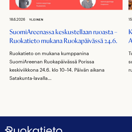
18.6.2026
15
YLEINEN
SuomiAreenassa keskustellaan ruoasta –
K
Ruokatieto mukana Ruokapäivässä 24.6.
A
Ruokatieto on mukana kumppanina
T
SuomiAreenan Ruokapäivässä Porissa
s
keskiviikkona 24.6. klo 10–14. Päivän aikana
r
Satakunta-lavalla…
Ruokatieto