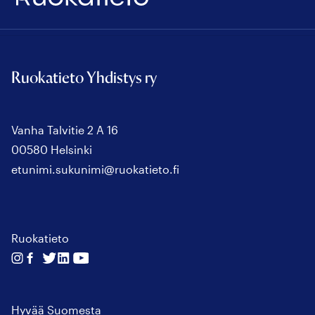
Ruokatieto Yhdistys ry
Vanha Talvitie 2 A 16
00580 Helsinki
etunimi.sukunimi@ruokatieto.fi
Ruokatieto
Seuraa
Seuraa
Seuraa
Seuraa
Seuraa
meitä
meitä
meitä
meitä
meitä
instagram
facebook
twitter
linkedin
youtube
Hyvää Suomesta