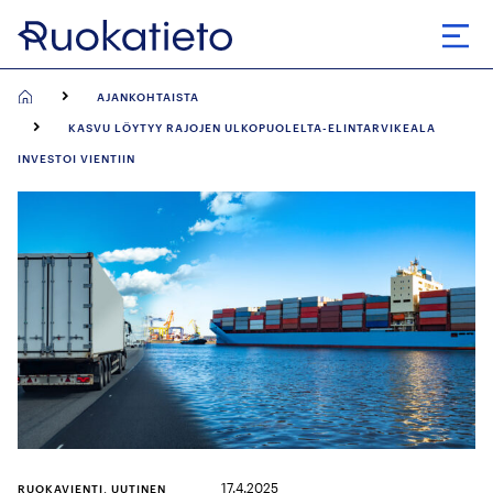
Siirry
suoraan
Avaa
sisältöön
AJANKOHTAISTA
KASVU LÖYTYY RAJOJEN ULKOPUOLELTA-ELINTARVIKEALA
INVESTOI VIENTIIN
17.4.2025
RUOKAVIENTI, UUTINEN