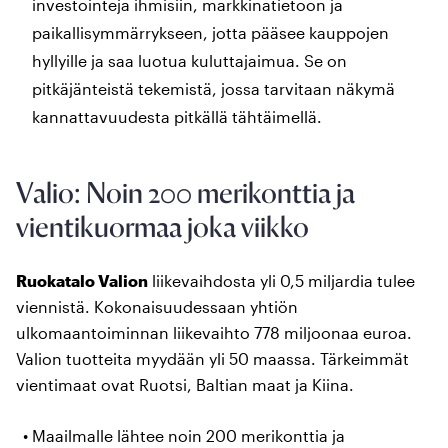
investointeja ihmisiin, markkinatietoon ja
paikallisymmärrykseen, jotta pääsee kauppojen
hyllyille ja saa luotua kuluttajaimua. Se on
pitkäjänteistä tekemistä, jossa tarvitaan näkymä
kannattavuudesta pitkällä tähtäimellä.
Valio: Noin 200 merikonttia ja
vientikuormaa joka viikko
Ruokatalo Valion
liikevaihdosta yli 0,5 miljardia tulee
viennistä. Kokonaisuudessaan yhtiön
ulkomaantoiminnan liikevaihto 778 miljoonaa euroa.
Valion tuotteita myydään yli 50 maassa. Tärkeimmät
vientimaat ovat Ruotsi, Baltian maat ja Kiina.
Maailmalle lähtee noin 200 merikonttia ja