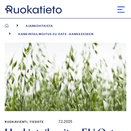
Siirry
suoraan
Avaa
sisältöön
AJANKOHTAISTA
HANKINTAILMOITUS EU OATS -HANKKEESEEN
7.2.2025
RUOKAVIENTI, TIEDOTE