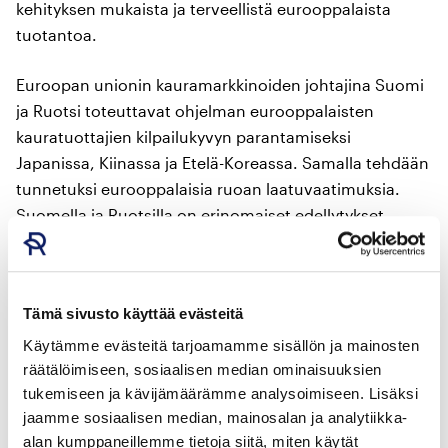
kehityksen mukaista ja terveellistä eurooppalaista
tuotantoa.
Euroopan unionin kauramarkkinoiden johtajina Suomi
ja Ruotsi toteuttavat ohjelman eurooppalaisten
kauratuottajien kilpailukyvyn parantamiseksi
Japanissa, Kiinassa ja Etelä-Koreassa. Samalla tehdään
tunnetuksi eurooppalaisia ruoan laatuvaatimuksia.
Suomella ja Ruotsilla on erinomaiset edellytykset
tuottaa korkealaatuista kauraa kestävästi.
Kampanjaa rahoittaa osittain EU (asetus 1144/2014).
Tämä sivusto käyttää evästeitä
Hankinta toteutetaan Suomen julkisista hankinnoista
ja konsessiokelpoisuuksista annetun lain (1397/2016)
Käytämme evästeitä tarjoamamme sisällön ja mainosten
mukaisesti. Hankittavat liiketoimintapalvelut: laki,
räätälöimiseen, sosiaalisen median ominaisuuksien
markkinointi, konsultointi, rekrytointi, painatus ja
tukemiseen ja kävijämäärämme analysoimiseen. Lisäksi
jaamme sosiaalisen median, mainosalan ja analytiikka-
turvallisuus.
alan kumppaneillemme tietoja siitä, miten käytät