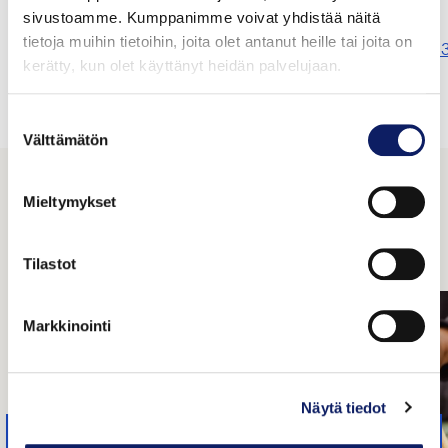
sivustoamme. Kumppanimme voivat yhdistää näitä
Hankintailmoitus on julkaistu Hilmassa:
tietoja muihin tietoihin, joita olet antanut heille tai joita on
https://www.hankintailmoitukset.fi/fi/public/procedure/
kerätty, kun olet käyttänyt heidän palvelujaan.
Jaa:
Suostumuksen
Välttämätön
valinta
Muut ajankohtaiset
Mieltymykset
KAIKKI AJANKOHTAISET
Tilastot
Markkinointi
Näytä tiedot