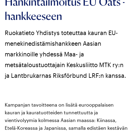
Hankintailmoitus EU Oats -
hankkeeseen
Ruokatieto Yhdistys toteuttaa kauran EU-
menekinedistämishankkeen Aasian
markkinoille yhdessä Maa- ja
metsätaloustuottajain Keskusliitto MTK ry:n
ja Lantbrukarnas Riksförbund LRF:n kanssa.
Kampanjan tavoitteena on lisätä eurooppalaisen
kauran ja kauratuotteiden tunnettuutta ja
vientivolyymia kolmessa Aasian maassa: Kiinassa,
Etelä-Koreassa ja Japanissa, samalla edistäen kestävän