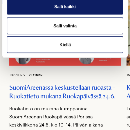
Salli kaikki
Salli valinta
Kiellä
18.6.2026
15
YLEINEN
SuomiAreenassa keskustellaan ruoasta –
K
Ruokatieto mukana Ruokapäivässä 24.6.
A
Ruokatieto on mukana kumppanina
T
SuomiAreenan Ruokapäivässä Porissa
s
keskiviikkona 24.6. klo 10–14. Päivän aikana
r