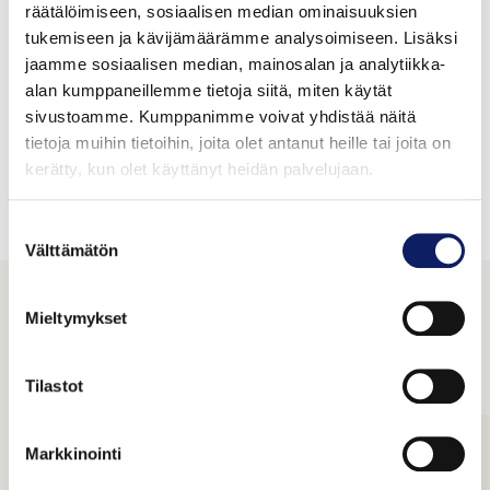
räätälöimiseen, sosiaalisen median ominaisuuksien
tukemiseen ja kävijämäärämme analysoimiseen. Lisäksi
jaamme sosiaalisen median, mainosalan ja analytiikka-
alan kumppaneillemme tietoja siitä, miten käytät
Tuotteet
sivustoamme. Kumppanimme voivat yhdistää näitä
tietoja muihin tietoihin, joita olet antanut heille tai joita on
kerätty, kun olet käyttänyt heidän palvelujaan.
Suostumuksen
Valinnoillasi ei löytynyt tuotteita
Välttämätön
valinta
Tutustu yrityksiin
Mieltymykset
Tilastot
Markkinointi