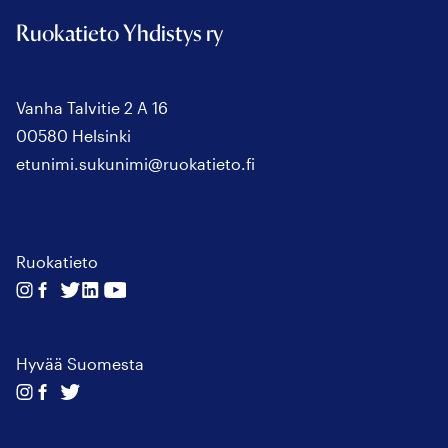
Ruokatieto Yhdistys ry
Vanha Talvitie 2 A 16
00580 Helsinki
etunimi.sukunimi@ruokatieto.fi
Ruokatieto
Seuraa
Seuraa
Seuraa
Seuraa
Seuraa
meitä
meitä
meitä
meitä
meitä
instagram
facebook
twitter
linkedin
youtube
Hyvää Suomesta
Seuraa
Seuraa
Seuraa
meitä
meitä
meitä