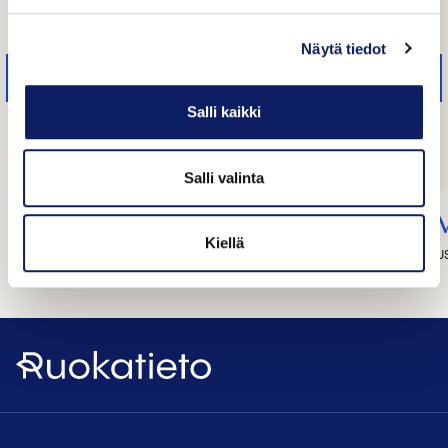
Näytä tiedot
Salli kaikki
Salli valinta
T:mi Lasse Rainio
M
Kiellä
SAVERO
U
Ruokatieto