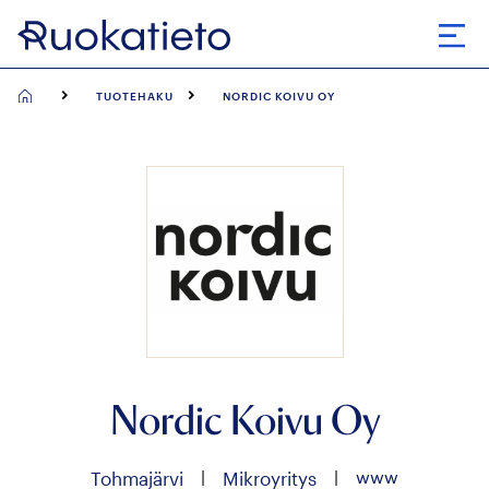
Siirry
suoraan
Avaa
sisältöön
TUOTEHAKU
NORDIC KOIVU OY
Nordic Koivu Oy
|
|
www
Tohmajärvi
Mikroyritys