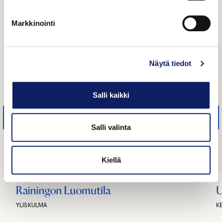
Tutustu yrityksiin
Markkinointi
Näytä tiedot
Salli kaikki
Salli valinta
Kiellä
Rainingon Luomutila
U
YLISKULMA
K