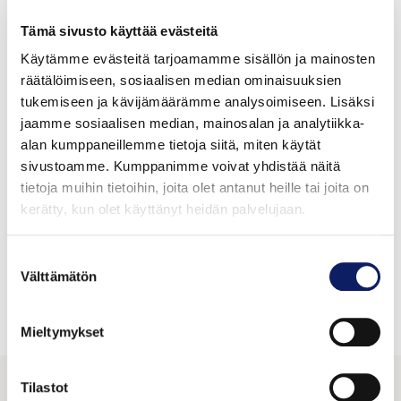
Tämä sivusto käyttää evästeitä
Käytämme evästeitä tarjoamamme sisällön ja mainosten
räätälöimiseen, sosiaalisen median ominaisuuksien
tukemiseen ja kävijämäärämme analysoimiseen. Lisäksi
jaamme sosiaalisen median, mainosalan ja analytiikka-
alan kumppaneillemme tietoja siitä, miten käytät
sivustoamme. Kumppanimme voivat yhdistää näitä
tietoja muihin tietoihin, joita olet antanut heille tai joita on
kerätty, kun olet käyttänyt heidän palvelujaan.
Koivumahla 500 ml
Suostumuksen
Välttämätön
valinta
NORDIC KOIVU OY
GTIN: 6420610341012
Mieltymykset
Tilastot