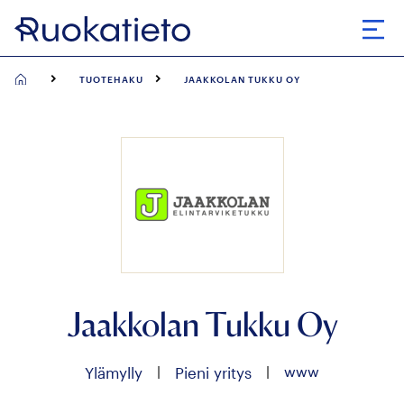
Siirry
suoraan
Avaa
sisältöön
TUOTEHAKU
JAAKKOLAN TUKKU OY
Jaakkolan Tukku Oy
|
|
www
Ylämylly
Pieni yritys