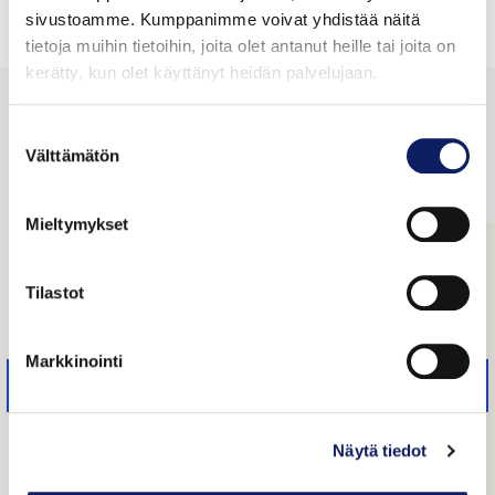
sivustoamme. Kumppanimme voivat yhdistää näitä
Valinnoillasi ei löytynyt tuotteita
tietoja muihin tietoihin, joita olet antanut heille tai joita on
kerätty, kun olet käyttänyt heidän palvelujaan.
Tutustu yrityksiin
Suostumuksen
Välttämätön
valinta
Mieltymykset
Tilastot
Markkinointi
Näytä tiedot