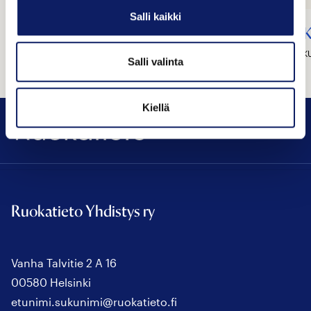
Salli kaikki
Mykora Oy/Champ
K
KIUKAINEN
K
Salli valinta
Kiellä
Ruokatieto
Ruokatieto Yhdistys ry
Vanha Talvitie 2 A 16
00580 Helsinki
etunimi.sukunimi@ruokatieto.fi