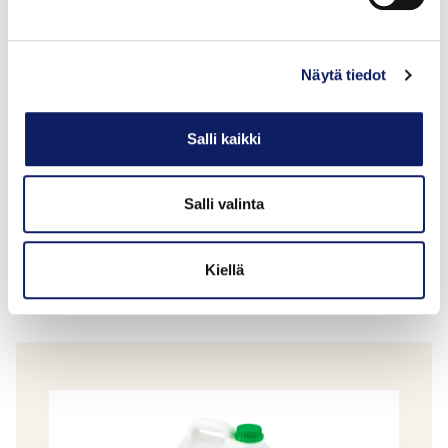
Näytä tiedot
Salli kaikki
Salli valinta
Rajamäen 10l Väkiviinaetikka
BERNER OY
Kiellä
GTIN: 6414504298124