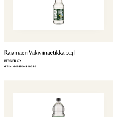
Rajamäen Väkiviinaetikka 0,4l
BERNER OY
GTIN: 6414504816939