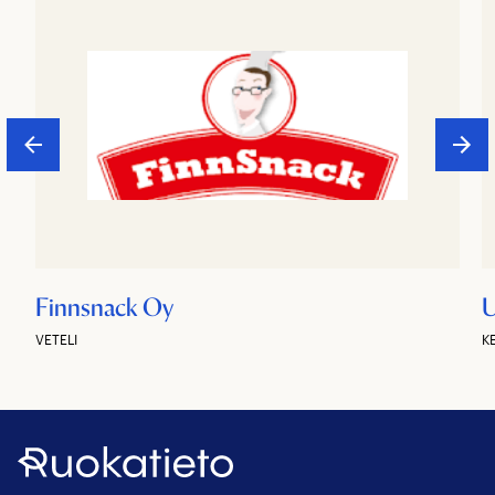
Finnsnack Oy
U
VETELI
K
Ruokatieto