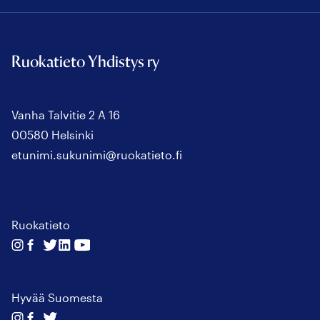
Ruokatieto Yhdistys ry
Vanha Talvitie 2 A 16
00580 Helsinki
etunimi.sukunimi@ruokatieto.fi
Ruokatieto
Seuraa
Seuraa
Seuraa
Seuraa
Seuraa
meitä
meitä
meitä
meitä
meitä
instagram
facebook
twitter
linkedin
youtube
Hyvää Suomesta