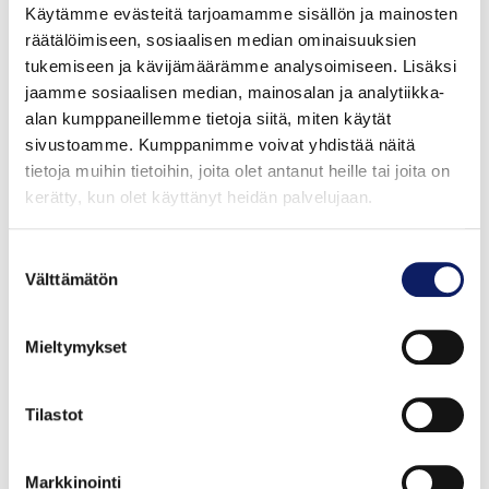
Käytämme evästeitä tarjoamamme sisällön ja mainosten
räätälöimiseen, sosiaalisen median ominaisuuksien
tukemiseen ja kävijämäärämme analysoimiseen. Lisäksi
jaamme sosiaalisen median, mainosalan ja analytiikka-
alan kumppaneillemme tietoja siitä, miten käytät
sivustoamme. Kumppanimme voivat yhdistää näitä
tietoja muihin tietoihin, joita olet antanut heille tai joita on
kerätty, kun olet käyttänyt heidän palvelujaan.
Suostumuksen
Rajamäen 10l Pikkelöintiliemi
Välttämätön
valinta
BERNER OY
GTIN: 6414505152340
Mieltymykset
Tilastot
Markkinointi