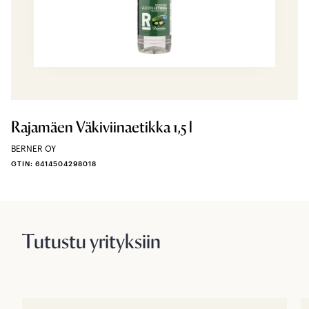
Rajamäen Väkiviinaetikka 1,5 l
BERNER OY
GTIN: 6414504298018
Tutustu yrityksiin