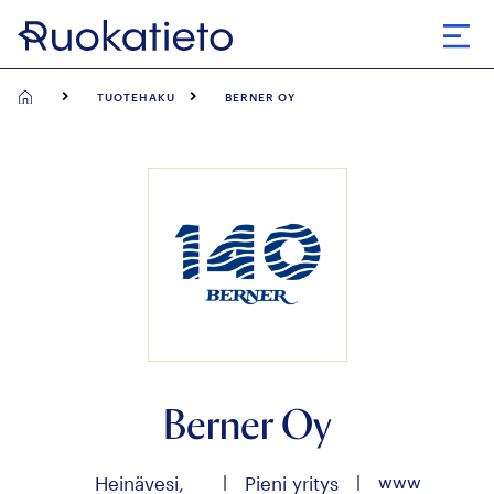
Siirry
suoraan
Avaa
sisältöön
TUOTEHAKU
BERNER OY
Berner Oy
|
|
www
Heinävesi,
Pieni yritys