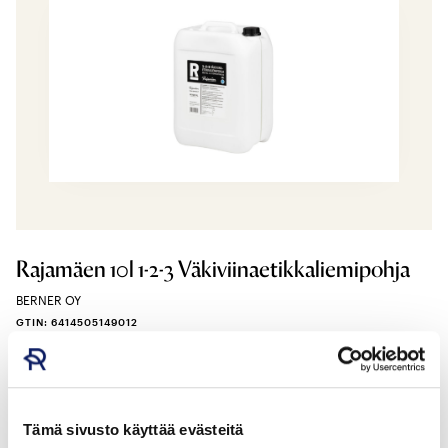
Rajamäen 10l 1-2-3 Väkiviinaetikkaliemipohja
BERNER OY
GTIN: 6414505149012
Tämä sivusto käyttää evästeitä