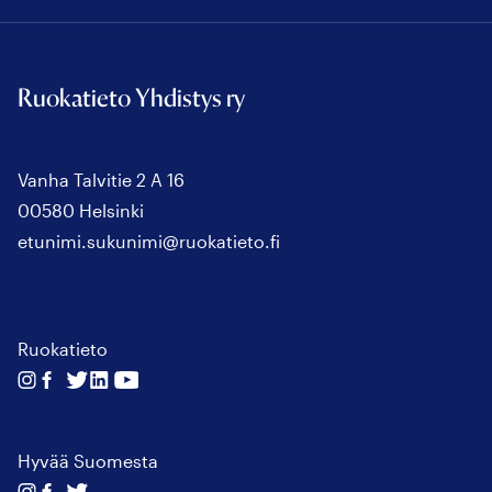
Ruokatieto Yhdistys ry
Vanha Talvitie 2 A 16
00580 Helsinki
etunimi.sukunimi@ruokatieto.fi
Ruokatieto
Seuraa
Seuraa
Seuraa
Seuraa
Seuraa
meitä
meitä
meitä
meitä
meitä
instagram
facebook
twitter
linkedin
youtube
Hyvää Suomesta