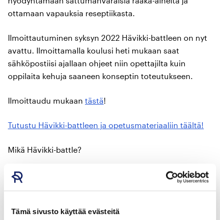
hyödyntämään sattumanvaraisia raaka-aineita ja
ottamaan vapauksia reseptiikasta.
Ilmoittautuminen syksyn 2022 Hävikki-battleen on nyt
avattu. Ilmoittamalla koulusi heti mukaan saat
sähköpostiisi ajallaan ohjeet niin opettajilta kuin
oppilaita kehuja saaneen konseptin toteutukseen.
Ilmoittaudu mukaan
tästä
!
Tutustu Hävikki-battleen ja opetusmateriaaliin täältä!
Mikä Hävikki-battle?
Motivan ideoima opetuskokonaisuus, joka on
suunnattu yläkoulujen valinnaisille kotitaloustunneille.
Syksyllä 2021 kilpailuun osallistui yli 11 000 oppilasta
Tämä sivusto käyttää evästeitä
ympäri Suomen. Kilpailu on järjestetty vuodesta 2017