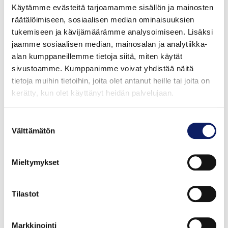
alkaen. Vuonna 2019 kilpailu palkittiin EMBLA Nordic
Käytämme evästeitä tarjoamamme sisällön ja mainosten
Food Awards -palkinnolla. Oppimateriaali on vapaasti
räätälöimiseen, sosiaalisen median ominaisuuksien
käytettävissä Saa Syödä -sivustolla. Vuodesta 2021
tukemiseen ja kävijämäärämme analysoimiseen. Lisäksi
jaamme sosiaalisen median, mainosalan ja analytiikka-
alkaen Hävikki-battlen järjestäjänä on toiminut
alan kumppaneillemme tietoja siitä, miten käytät
Ruokatieto Yhdistys ry.
sivustoamme. Kumppanimme voivat yhdistää näitä
tietoja muihin tietoihin, joita olet antanut heille tai joita on
kerätty, kun olet käyttänyt heidän palvelujaan.
Lisätietoja
Suostumuksen
Noora Laukkanen
Välttämätön
valinta
ruokakasvatuksen asiantuntija
Ruokatieto Yhdistys ry
noora.laukkanen(at)ruokatieto.fi
Mieltymykset
p. +358 44 236 0039
Tilastot
Ruokatieto Yhdistys ry:n missio on ”rakkaudesta oman
maan ruokaan”. Tehtävänämme on edistää
Markkinointi
suomalaisen ruokaketjun menestystä ja