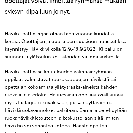
opettajat voivat ilmoittaa ryhmänsä mukaan
syksyn kilpailuun jo nyt.
Hävikki-battle järjestetään tänä vuonna kuudetta
kertaa. Opettajien ja oppilaiden suosioon noussut kisa
käynnistyy Hävikkiviikolla 12.9.-18.9.2022. Kilpailu on
suunnattu yläkoulun kotitalouden valinnaisryhmille.
Hävikki-battlessa kotitalouden valinnaisryhmien
oppilaat valmistavat ruokakauppojen hävikistä tai
opettajan kokoamista yllätysraaka-aineista kahden
ruokalajin aterioita. Halutessaan oppilaat osallistuvat
myös Instagram-kuvakisaan, jossa näyttävimmät
hävikkiruoka-annokset palkitaan. Samalla perehdytään
ruokahävikkitietouteen ja keskustellaan siitä, miten
hävikkiä voi vähentää kotona. Haaste opettaa