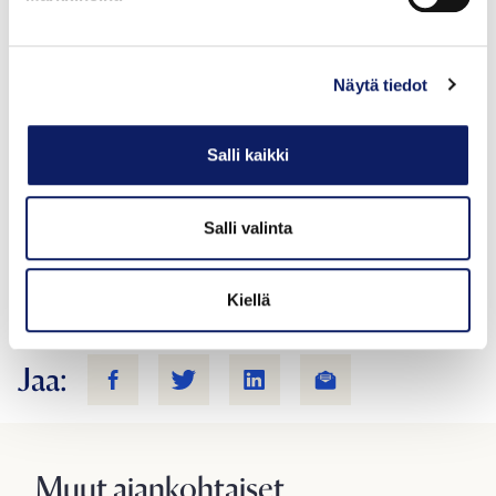
ruokakulttuuria tekemällä tunnetuksi osaamista ja
työtä pellolta pöytään. Ytimessä on suomalaisen ruoan
arvostetuin alkuperämerkki Hyvää Suomesta. Yli 350
Näytä tiedot
jäsentä ja merkinhaltijaa edustavat alan toimijoita
monipuolisesti.
Salli kaikki
Seuraa Ruokatietoa somessa!
Facebook.com/Ruokatieto.fi
Salli valinta
Twitter.com/Ruokatieto
Instagram.com/Ruokatieto
Kiellä
Jaa:
Muut ajankohtaiset