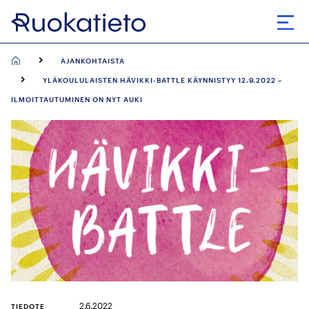
Siirry
suoraan
Avaa
sisältöön
AJANKOHTAISTA
YLÄKOULULAISTEN HÄVIKKI-BATTLE KÄYNNISTYY 12.9.2022 –
ILMOITTAUTUMINEN ON NYT AUKI
2.6.2022
TIEDOTE