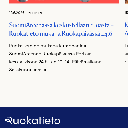
18.6.2026
15
YLEINEN
SuomiAreenassa keskustellaan ruoasta –
K
Ruokatieto mukana Ruokapäivässä 24.6.
A
Ruokatieto on mukana kumppanina
T
SuomiAreenan Ruokapäivässä Porissa
s
keskiviikkona 24.6. klo 10–14. Päivän aikana
r
Satakunta-lavalla…
Ruokatieto