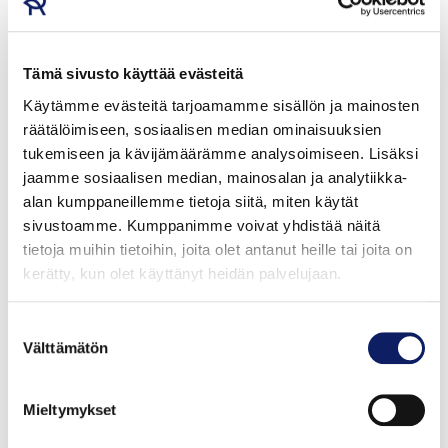
Lempäälän ruokapalvelu, Taina Keskinen, Reko Sipola,
Katja Rautanen, Christina Mettälä ja Liisa Belaid (2024)
Tämä sivusto käyttää evästeitä
Kunniamaininta myönnettiin Mainingin koulussa
Käytämme evästeitä tarjoamamme sisällön ja mainosten
Espoossa toimivalle palveluvastaava Marjo
räätälöimiseen, sosiaalisen median ominaisuuksien
Sundströmille
tukemiseen ja kävijämäärämme analysoimiseen. Lisäksi
jaamme sosiaalisen median, mainosalan ja analytiikka-
Sanna Talvia, Itä-Suomen yliopisto ja Juuso Joona,
alan kumppaneillemme tietoja siitä, miten käytät
Tyynelän tila, Helsingin yliopisto (2023)
sivustoamme. Kumppanimme voivat yhdistää näitä
tietoja muihin tietoihin, joita olet antanut heille tai joita on
Mäki-matin perhepuisto, Jyväskylä &
kerätty, kun olet käyttänyt heidän palvelujaan.
ruokapalveluvastaava Senja Lankinen, Kortepohjan
koulu (2022)
Suostumuksen
Välttämätön
valinta
Ruokaneuvolive, Länsi-Suomen Maa- ja
kotitalousnaisten Anna Kari ja Janita Kylänpää (2021)
Mieltymykset