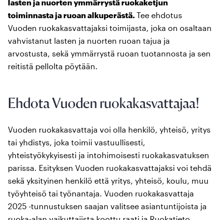
lasten ja nuorten ymmärrystä ruokaketjun
toiminnasta ja ruoan alkuperästä.
Tee ehdotus
Vuoden ruokakasvattajaksi toimijasta, joka on osaltaan
vahvistanut lasten ja nuorten ruoan tajua ja
arvostusta, sekä ymmärrystä ruoan tuotannosta ja sen
reitistä pellolta pöytään.
Ehdota Vuoden ruokakasvattajaa!
Vuoden ruokakasvattaja voi olla henkilö, yhteisö, yritys
tai yhdistys, joka toimii vastuullisesti,
yhteistyökykyisesti ja intohimoisesti ruokakasvatuksen
parissa. Esityksen Vuoden ruokakasvattajaksi voi tehdä
sekä yksityinen henkilö että yritys, yhteisö, koulu, muu
työyhteisö tai työnantaja. Vuoden ruokakasvattaja
2025 -tunnustuksen saajan valitsee asiantuntijoista ja
ruoka-alan vaikuttajista koottu raati ja Ruokatieto