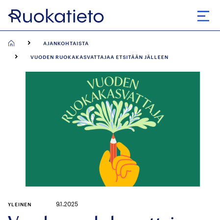
Siirry
suoraan
Avaa
sisältöön
AJANKOHTAISTA
VUODEN RUOKAKASVATTAJAA ETSITÄÄN JÄLLEEN
9.1.2025
YLEINEN