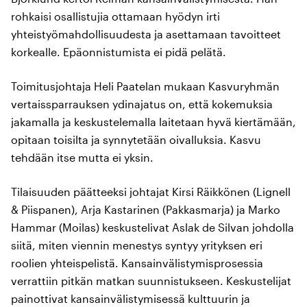
rohkaisi osallistujia ottamaan hyödyn irti
yhteistyömahdollisuudesta ja asettamaan tavoitteet
korkealle. Epäonnistumista ei pidä pelätä.
Toimitusjohtaja Heli Paatelan mukaan Kasvuryhmän
vertaissparrauksen ydinajatus on, että kokemuksia
jakamalla ja keskustelemalla laitetaan hyvä kiertämään,
opitaan toisilta ja synnytetään oivalluksia. Kasvu
tehdään itse mutta ei yksin.
Tilaisuuden päätteeksi johtajat Kirsi Räikkönen (Lignell
& Piispanen), Arja Kastarinen (Pakkasmarja) ja Marko
Hammar (Moilas) keskustelivat Aslak de Silvan johdolla
siitä, miten viennin menestys syntyy yrityksen eri
roolien yhteispelistä. Kansainvälistymisprosessia
verrattiin pitkän matkan suunnistukseen. Keskustelijat
painottivat kansainvälistymisessä kulttuurin ja