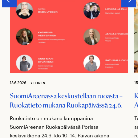
18.6.2026
15
YLEINEN
SuomiAreenassa keskustellaan ruoasta –
K
Ruokatieto mukana Ruokapäivässä 24.6.
A
Ruokatieto on mukana kumppanina
T
SuomiAreenan Ruokapäivässä Porissa
s
keskiviikkona 24.6. klo 10–14. Päivän aikana
r