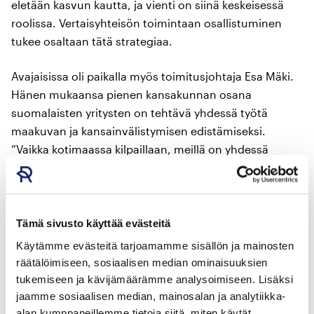
eletään kasvun kautta, ja vienti on siinä keskeisessä
roolissa. Vertaisyhteisön toimintaan osallistuminen
tukee osaltaan tätä strategiaa.
Avajaisissa oli paikalla myös toimitusjohtaja Esa Mäki.
Hänen mukaansa pienen kansakunnan osana
suomalaisten yritysten on tehtävä yhdessä työtä
maakuvan ja kansainvälistymisen edistämiseksi.
”Vaikka kotimaassa kilpaillaan, meillä on yhdessä
Suomena voitettavaa”, hän uskoo.
Vertaisyhteisötyöskentelystä voidaan Mäen mukaan
saada uusia työkaluja, ideoita ja oppeja, kun
Tämä sivusto käyttää evästeitä
sparraillaan, jaetaan ajatuksia ja haetaan yhteistä
Käytämme evästeitä tarjoamamme sisällön ja mainosten
ponnahduslautaa. ”Avajaistilaisuudessa oli positiivinen
räätälöimiseen, sosiaalisen median ominaisuuksien
vire, jonka päälle on hyvä rakentaa.”
tukemiseen ja kävijämäärämme analysoimiseen. Lisäksi
jaamme sosiaalisen median, mainosalan ja analytiikka-
Leipomo Rostenin markkinointi- ja vientijohtaja Veera
alan kumppaneillemme tietoja siitä, miten käytät