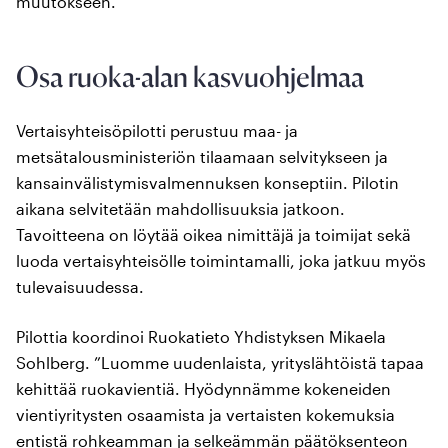
muutokseen.
Osa ruoka-alan kasvuohjelmaa
Vertaisyhteisöpilotti perustuu maa- ja
metsätalousministeriön tilaamaan selvitykseen ja
kansainvälistymisvalmennuksen konseptiin. Pilotin
aikana selvitetään mahdollisuuksia jatkoon.
Tavoitteena on löytää oikea nimittäjä ja toimijat sekä
luoda vertaisyhteisölle toimintamalli, joka jatkuu myös
tulevaisuudessa.
Pilottia koordinoi Ruokatieto Yhdistyksen Mikaela
Sohlberg. ”Luomme uudenlaista, yrityslähtöistä tapaa
kehittää ruokavientiä. Hyödynnämme kokeneiden
vientiyritysten osaamista ja vertaisten kokemuksia
entistä rohkeamman ja selkeämmän päätöksenteon