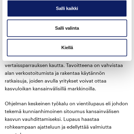
Aloitusleirin jälkeen Meltovaaran olo on inspiroitunut
Salli kaikki
ja odottava. ”Yhteinen tahtotila on nyt olemassa.”
Salli valinta
Vientilupaus haastaa
Kiellä
Vertaisyhteisö kokoontuu vuoden aikana neljä kertaa.
Tapaamisissa pureudutaan viennin kasvun esteisiin
vertais­sparrauksen kautta. Tavoitteena on vahvistaa
alan verkostoitumista ja rakentaa käytännön
ratkaisuja, joiden avulla yritykset voivat ottaa
kasvuloikan kansainvälisillä markkinoilla.
Ohjelman keskeinen työkalu on vientilupaus eli johdon
tekemä kunnianhimoinen sitoumus kansainvälisen
kasvun vauhdittamiseksi. Lupaus haastaa
rohkeampaan ajatteluun ja edellyttää valmiutta