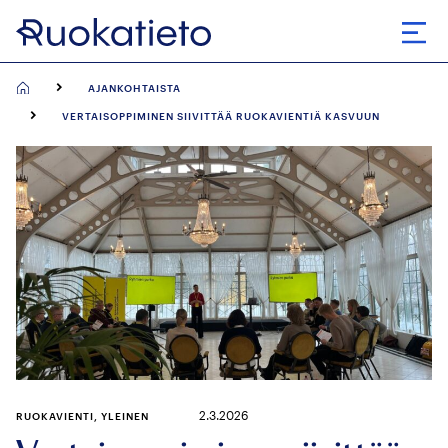
Siirry
suoraan
Avaa
sisältöön
AJANKOHTAISTA
VERTAISOPPIMINEN SIIVITTÄÄ RUOKAVIENTIÄ KASVUUN
2.3.2026
RUOKAVIENTI, YLEINEN