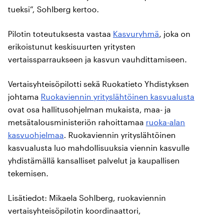
tueksi”, Sohlberg kertoo.
Pilotin toteutuksesta vastaa
Kasvuryhmä
, joka on
erikoistunut keskisuurten yritysten
vertaissparraukseen ja kasvun vauhdittamiseen.
Vertaisyhteisöpilotti sekä Ruokatieto Yhdistyksen
johtama
Ruokaviennin yrityslähtöinen kasvualusta
ovat osa hallitusohjelman mukaista, maa- ja
metsätalousministeriön rahoittamaa
ruoka-alan
kasvuohjelmaa
. Ruokaviennin yrityslähtöinen
kasvualusta luo mahdollisuuksia viennin kasvulle
yhdistämällä kansalliset palvelut ja kaupallisen
tekemisen.
Lisätiedot: Mikaela Sohlberg, ruokaviennin
vertaisyhteisöpilotin koordinaattori,