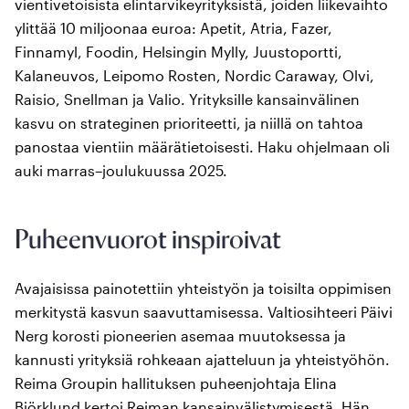
vientivetoisista elintarvikeyrityksistä, joiden liikevaihto
ylittää 10 miljoonaa euroa: Apetit, Atria, Fazer,
Finnamyl, Foodin, Helsingin Mylly, Juustoportti,
Kalaneuvos, Leipomo Rosten, Nordic Caraway, Olvi,
Raisio, Snellman ja Valio. Yrityksille kansainvälinen
kasvu on strateginen prioriteetti, ja niillä on tahtoa
panostaa vientiin määrätietoisesti. Haku ohjelmaan oli
auki marras–joulukuussa 2025.
Puheenvuorot inspiroivat
Avajaisissa painotettiin yhteistyön ja toisilta oppimisen
merkitystä kasvun saavuttamisessa. Valtiosihteeri Päivi
Nerg korosti pioneerien asemaa muutoksessa ja
kannusti yrityksiä rohkeaan ajatteluun ja yhteistyöhön.
Reima Groupin hallituksen puheenjohtaja Elina
Björklund kertoi Reiman kansainvälistymisestä. Hän