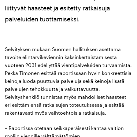
liittyvät haasteet ja esitetty ratkaisuja
palveluiden tuottamiseksi.
Selvityksen mukaan Suomen hallituksen asettama
tavoite elintarvikeviennin kaksinkertaistamisesta
vuoteen 2031 edellyttää vientipalveluiden turvaamista.
Pekka Timonen esittää raportissaan hyvin konkreettisia
keinoja luoda puuttuvia palveluja sekä keinoja lisätä
palvelujen tehokkuutta ja vaikuttavuutta.
Selvityshenkilö tunnistaa myös mahdolliset haasteet
eri esittämiensä ratkaisujen toteutuksessa ja esittää
rakentavasti myös vaihtoehtoisia ratkaisuja.
– Raportissa otetaan seikkaperäisesti kantaa valtion
rooliin viennille välttämättömien