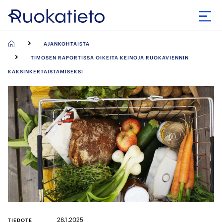
Siirry
suoraan
Avaa
sisältöön
AJANKOHTAISTA
TIMOSEN RAPORTISSA OIKEITA KEINOJA RUOKAVIENNIN
KAKSINKERTAISTAMISEKSI
28.1.2025
TIEDOTE