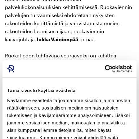
palvelukokonaisuuksien kehittämisessä. Ruokaviennin
palvelujen turvaamiseksi ehdotetaan nykyisten
rakenteiden kehittämistä ja vahvistamista uusien
rakenteiden luomisen sijaan, ruokaviennin
kasvujohtaja
Jukka Vainionpää
toteaa.
Ruokatiedon tehtävänä seuraavaksi on kehittää
elintarvikeviennin yrityslähtöinen kasvualusta, joka
toimii elintarvikevientialan yhteisenä koordinaattorina,
kooten alan yhteisen näkemyksen, laatien ja johtaen
ruokaviennin strategiaa. Työtä tehdään yhdessä
Tämä sivusto käyttää evästeitä
muiden alan toimijoiden kuten Suvi ry kanssa. Mallissa
Käytämme evästeitä tarjoamamme sisällön ja mainosten
yritykset toimivat keskeisessä roolissa strategian
räätälöimiseen, sosiaalisen median ominaisuuksien
toteuttajina ja johtajina. Strategia tuotetaan
tukemiseen ja kävijämäärämme analysoimiseen. Lisäksi
yrityslähtöisesti yhteistyössä muiden ekosysteemin
jaamme sosiaalisen median, mainosalan ja analytiikka-
toimijoiden, mm. valtionhallinnon, kanssa.
alan kumppaneillemme tietoja siitä, miten käytät
sivustoamme. Kumppanimme voivat yhdistää näitä