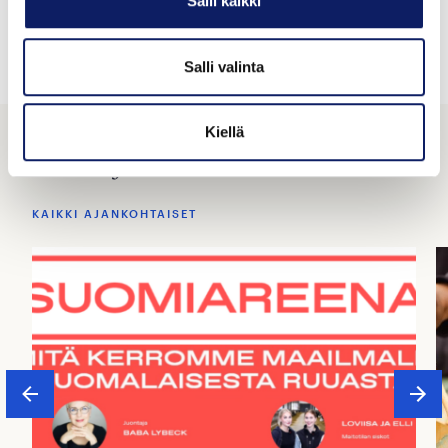
Salli kaikki
kasvujohtaja, 050 511 7982
Jaa:
Salli valinta
Kiellä
Muut ajankohtaiset
KAIKKI AJANKOHTAISET