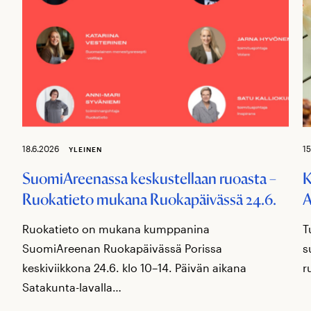
18.6.2026
15
YLEINEN
SuomiAreenassa keskustellaan ruoasta –
K
Ruokatieto mukana Ruokapäivässä 24.6.
A
Ruokatieto on mukana kumppanina
T
SuomiAreenan Ruokapäivässä Porissa
s
keskiviikkona 24.6. klo 10–14. Päivän aikana
r
Satakunta-lavalla…