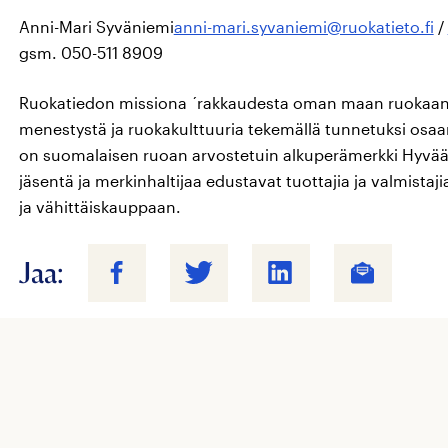
Anni-Mari Syväniemi
anni-mari.syvaniemi@ruokatieto.fi
/
gsm. 050-511 8909
Ruokatiedon missiona ´rakkaudesta oman maan ruokaan´
menestystä ja ruokakulttuuria tekemällä tunnetuksi osaam
on suomalaisen ruoan arvostetuin alkuperämerkki Hyvää 
jäsentä ja merkinhaltijaa edustavat tuottajia ja valmistaji
ja vähittäiskauppaan.
Jaa: