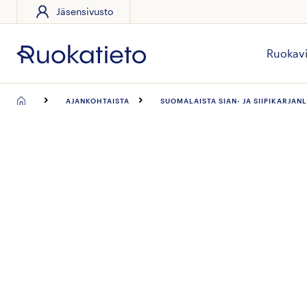
Jäsensivusto
Siirry
suoraan
sisältöön
Ruokavi
AJANKOHTAISTA
SUOMALAISTA SIAN- JA SIIPIKARJA