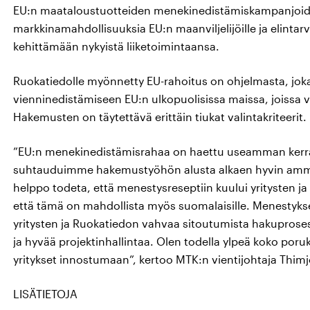
EU:n maataloustuotteiden menekinedistämiskampanjoide
markkinamahdollisuuksia EU:n maanviljelijöille ja elintarv
kehittämään nykyistä liiketoimintaansa.
Ruokatiedolle myönnetty EU-rahoitus on ohjelmasta, joka
vienninedistämiseen EU:n ulkopuolisissa maissa, joissa v
Hakemusten on täytettävä erittäin tiukat valintakriteerit.
”EU:n menekinedistämisrahaa on haettu useamman kerran
suhtauduimme hakemustyöhön alusta alkaen hyvin ammat
helppo todeta, että menestysreseptiin kuului yritysten ja
että tämä on mahdollista myös suomalaisille. Menestyk
yritysten ja Ruokatiedon vahvaa sitoutumista hakuprosess
ja hyvää projektinhallintaa. Olen todella ylpeä koko poru
yritykset innostumaan”, kertoo MTK:n vientijohtaja Thim
LISÄTIETOJA