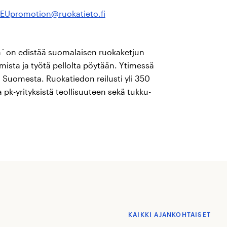
EUpromotion@ruokatieto.fi
 on edistää suomalaisen ruokaketjun
ista ja työtä pellolta pöytään. Ytimessä
Suomesta. Ruokatiedon reilusti yli 350
a pk-yrityksistä teollisuuteen sekä tukku-
KAIKKI AJANKOHTAISET