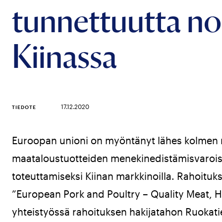
tunnettuutta no
Kiinassa
17.12.2020
TIEDOTE
Euroopan unioni on myöntänyt lähes kolmen 
maataloustuotteiden menekinedistämisvaroi
toteuttamiseksi Kiinan markkinoilla. Rahoitukse
”European Pork and Poultry – Quality Meat, 
yhteistyössä rahoituksen hakijatahon Ruokatie