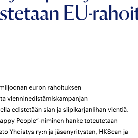
stetaan EU-rahoit
miljoonan euron rahoituksen
sta vienninedistämiskampanjan
lla edistetään sian ja siipikarjanlihan vientiä.
Happy People”-niminen hanke toteutetaan
to Yhdistys ry:n ja jäsenyritysten, HKScan ja