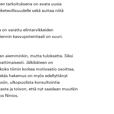
n tarkoituksena on avata uusia
iketeollisuudelle sekä auttaa niitä
 on varattu elintarvikkeiden
iennin kasvupotentiaali on suuri.
 aiemminkin, mutta tuloksetta. Siksi
timaisesti. Jälkikäteen on
 koko tiimin korkea motivaatio osoittaa,
sekäs hakemus on myös edellyttänyt
iin, ulkopuolista konsultointia
kasta ja toivon, että nyt saadaan muutkin
jos Ninios.