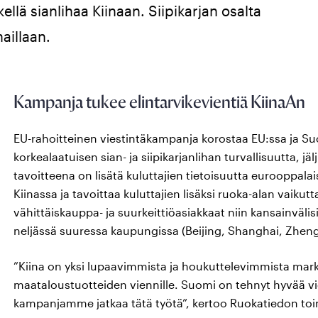
ellä sianlihaa Kiinaan. Siipikarjan osalta
haillaan.
Kampanja tukee elintarvikevientiä KiinaAn
EU-rahoitteinen viestintäkampanja korostaa EU:ssa ja Su
korkealaatuisen sian- ja siipikarjanlihan turvallisuutta, 
tavoitteena on lisätä kuluttajien tietoisuutta eurooppalaisi
Kiinassa ja tavoittaa kuluttajien lisäksi ruoka-alan vaikut
vähittäiskauppa- ja suurkeittiöasiakkaat niin kansainvälisi
neljässä suuressa kaupungissa (Beijing, Shanghai, Zhe
”Kiina on yksi lupaavimmista ja houkuttelevimmista mark
maataloustuotteiden viennille. Suomi on tehnyt hyvää vi
kampanjamme jatkaa tätä työtä”, kertoo Ruokatiedon toi