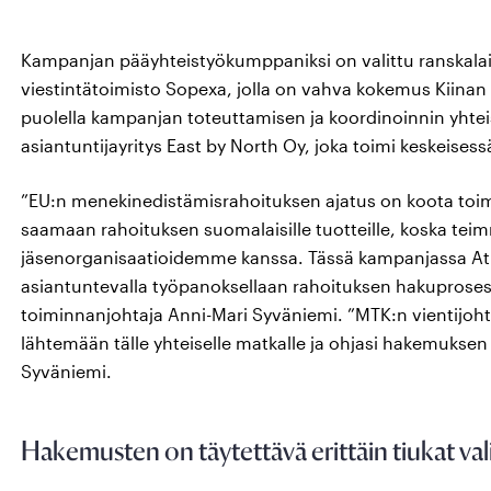
Kampanjan pääyhteistyökumppaniksi on valittu ranskala
viestintätoimisto Sopexa, jolla on vahva kokemus Kiina
puolella kampanjan toteuttamisen ja koordinoinnin yhte
asiantuntijayritys East by North Oy, joka toimi keskeise
”EU:n menekinedistämisrahoituksen ajatus on koota toim
saamaan rahoituksen suomalaisille tuotteille, koska teimme
jäsenorganisaatioidemme kanssa. Tässä kampanjassa Atri
asiantuntevalla työpanoksellaan rahoituksen hakuproses
toiminnanjohtaja Anni-Mari Syväniemi. ”MTK:n vientijoht
lähtemään tälle yhteiselle matkalle ja ohjasi hakemuksen 
Syväniemi.
Hakemusten on täytettävä erittäin tiukat vali