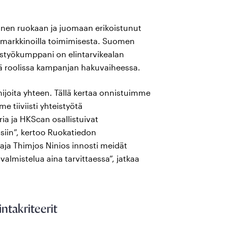
inen ruokaan ja juomaan erikoistunut
n markkinoilla toimimisesta. Suomen
istyökumppani on elintarvikealan
ssä roolissa kampanjan hakuvaiheessa.
ijoita yhteen. Tällä kertaa onnistuimme
 tiiviisti yhteistyötä
a ja HKScan osallistuivat
siin”, kertoo Ruokatiedon
aja Thimjos Ninios innosti meidät
valmistelua aina tarvittaessa”, jatkaa
ntakriteerit