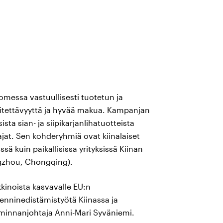
omessa vastuullisesti tuotetun ja
jäljitettävyyttä ja hyvää makua. Kampanjan
sta sian- ja siipikarjanlihatuotteista
tajat. Sen kohderyhmiä ovat kiinalaiset
ssä kuin paikallisissa yrityksissä Kiinan
ngzhou, Chongqing).
kinoista kasvavalle EU:n
enninedistämistyötä Kiinassa ja
minnanjohtaja Anni-Mari Syväniemi.