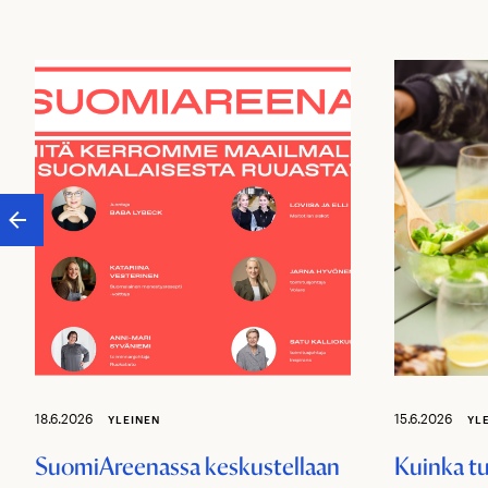
18.6.2026
15.6.2026
YLEINEN
YL
SuomiAreenassa keskustellaan
Kuinka t