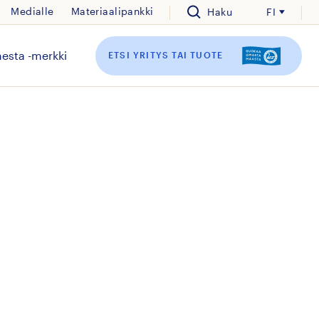
Medialle
Materiaalipankki
Haku
FI
esta -merkki
ETSI YRITYS TAI TUOTE