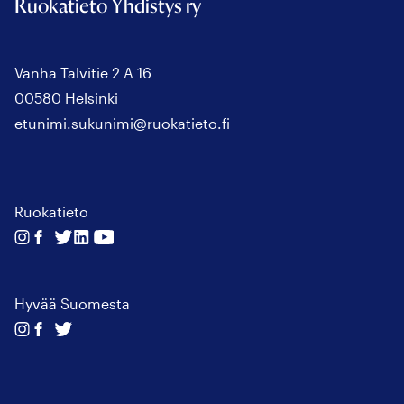
Ruokatieto Yhdistys ry
Vanha Talvitie 2 A 16
00580 Helsinki
etunimi.sukunimi@ruokatieto.fi
Ruokatieto
Seuraa
Seuraa
Seuraa
Seuraa
Seuraa
meitä
meitä
meitä
meitä
meitä
instagram
facebook
twitter
linkedin
youtube
Hyvää Suomesta
Seuraa
Seuraa
Seuraa
meitä
meitä
meitä
instagram
facebook
twitter