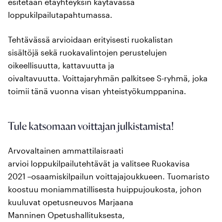
esitetään etäyhteyksin käytävässä
loppukilpailutapahtumassa.
Tehtävässä arvioidaan erityisesti ruokalistan
sisältöjä sekä ruokavalintojen perustelujen
oikeellisuutta, kattavuutta ja
oivaltavuutta. Voittajaryhmän palkitsee S-ryhmä, joka
toimii tänä vuonna visan yhteistyökumppanina.
Tule katsomaan voittajan julkistamista!
Arvovaltainen ammattilaisraati
arvioi loppukilpailutehtävät ja valitsee Ruokavisa
2021 –osaamiskilpailun voittajajoukkueen. Tuomaristo
koostuu moniammatillisesta huippujoukosta, johon
kuuluvat opetusneuvos Marjaana
Manninen Opetushallituksesta,