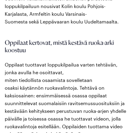
loppukilpailuun nousivat Kolin koulu Pohjois-
Karjalasta, Armfeltin koulu Varsinais-
Suomesta sekä Leppävaaran koulu Uudeltamaalta.
Oppilaat kertovat, mistä kestävä ruoka-arki
koostuu
Oppilaat tuottavat loppukilpailua varten tehtävän,
jonka avulla he osoittavat,
miten tiedollista osaamista sovelletaan
osaksi käytännön ruokavalintoja. Tehtävä on
kaksiosainen: ensimmäisessä osassa oppilaat
suunnittelevat suomalaisiin ravitsemussuosituksiin ja
kestävään kehitykseen perustuvan ruoka-arjen yhdelle
päivälle ja toisessa osassa he tuottavat videon, jolla
ruokavalintoja esitellään. Oppilaiden tuottama video