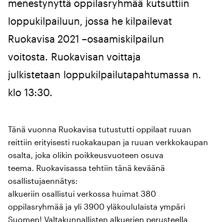
menestynyttä oppilasryhmää kutsuttiin
loppukilpailuun, jossa he kilpailevat
Ruokavisa 2021 –osaamiskilpailun
voitosta. Ruokavisan voittaja
julkistetaan loppukilpailutapahtumassa n.
klo 13:30.
Tänä vuonna Ruokavisa tutustutti oppilaat ruuan
reittiin erityisesti ruokakaupan ja ruuan verkkokaupan
osalta, joka olikin poikkeusvuoteen osuva
teema. Ruokavisassa tehtiin tänä keväänä
osallistujaennätys:
alkueriin osallistui verkossa huimat 380
oppilasryhmää ja yli 3900 yläkoululaista ympäri
Suomen! Valtakunnallisten alkuerien perusteella