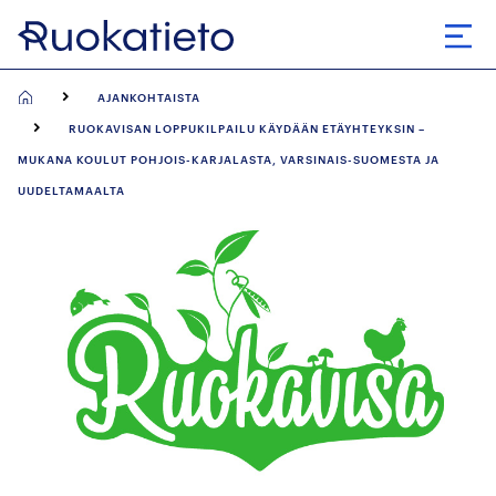
Siirry
suoraan
Avaa
sisältöön
AJANKOHTAISTA
RUOKAVISAN LOPPUKILPAILU KÄYDÄÄN ETÄYHTEYKSIN –
MUKANA KOULUT POHJOIS-KARJALASTA, VARSINAIS-SUOMESTA JA
UUDELTAMAALTA