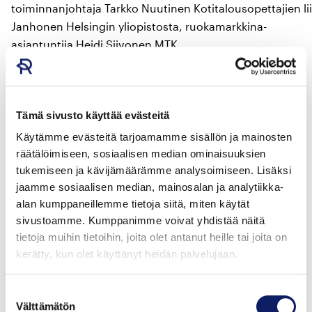
toiminnanjohtaja Tarkko Nuutinen Kotitalousopettajien liito
Janhonen Helsingin yliopistosta, ruokamarkkina-
asiantuntija Heidi Siivonen MTK
ry:stä, Yhteishyvän sisältöpäällikkö Sanna
Autio SOK:lta, ravitsemusterapeutti Soile
Käkönen HKScanilta sekä toiminnanjohtaja Anni-Mari
Tämä sivusto käyttää evästeitä
Syväniemi Ruokatiedosta.
Käytämme evästeitä tarjoamamme sisällön ja mainosten
Loppukilpailutapahtumassa tuomaristoa edustavat
räätälöimiseen, sosiaalisen median ominaisuuksien
Yhteishyvän sisältöpäällikkö Sanna Autio SOK:lta sekä
tukemiseen ja kävijämäärämme analysoimiseen. Lisäksi
Ruokatiedon toiminnanjohtaja Anni-Mari
jaamme sosiaalisen median, mainosalan ja analytiikka-
alan kumppaneillemme tietoja siitä, miten käytät
Syväniemi. Loppukilpailua pääsevät seuraamaan
sivustoamme. Kumppanimme voivat yhdistää näitä
10.5.2021 mennessä
lomakkeen kautta
tietoja muihin tietoihin, joita olet antanut heille tai joita on
ilmoittautuneet
. Ilmoittautuneet saavat sähköpostitse
kerätty, kun olet käyttänyt heidän palvelujaan.
kutsun tapahtumaan ja he tulevat saamaan myös
tapahtuman tallenteen.
Suostumuksen
Välttämätön
valinta