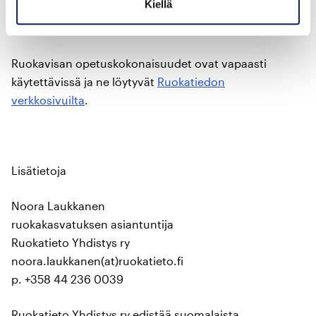
Kiellä
Ruokavisa on tavoittanut yli 20 000 oppilasta kautta
maan.
Ruokavisan opetuskokonaisuudet ovat vapaasti
käytettävissä ja ne löytyvät
Ruokatiedon
verkkosivuilta
.
Lisätietoja
Noora Laukkanen
ruokakasvatuksen asiantuntija
Ruokatieto Yhdistys ry
noora.laukkanen(at)ruokatieto.fi
p. +358 44 236 0039
Ruokatieto Yhdistys ry edistää suomalaista