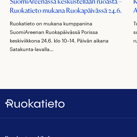
SuomiAreenassa keskustellaan ruoasta –
K
Ruokatieto mukana Ruokapäivässä 24.6.
A
Ruokatieto on mukana kumppanina
T
SuomiAreenan Ruokapäivässä Porissa
s
keskiviikkona 24.6. klo 10–14. Päivän aikana
r
Satakunta-lavalla…
Ruokatieto