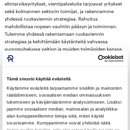
elintarvikeyritykset, vientipalveluita tarjoavat yritykset
sekä kolmannen sektorin toimijat, ja rakennamme
yhdessä ruokaviennin strategiaa. Rahoitus
mahdollistaa nopean vauhtiin pääsyn ja toiminnan.
Tulemme yhdessä rakentamaan ruokaviennin
strategiaa ja kehittämään käytänteitä vahvassa
vuoropuhelussa valtion ja muiden toimijoiden kanssa,
toteaa Ruokatiedon toiminnanjohtaja
Anni-Mari
Syväniemi
.
Ruokatieto vahvistaa osaamistaan
Tämä sivusto käyttää evästeitä
Käytämme evästeitä tarjoamamme sisällön ja mainosten
Ruokatieto on nimittänyt elintarviketieteen maisteri
räätälöimiseen, sosiaalisen median ominaisuuksien
Jukka Vainionpään
ruokaviennin kasvujohtajaksi.
tukemiseen ja kävijämäärämme analysoimiseen. Lisäksi
Vainionpää aloittaa tehtävässään vuoden 2025 alusta.
jaamme sosiaalisen median, mainosalan ja analytiikka-
alan kumppaneillemme tietoja siitä, miten käytät
– Ihan ensimmäisenä käyn läpi elintarvikeyritysten
sivustoamme. Kumppanimme voivat yhdistää näitä
tietoja muihin tietoihin, joita olet antanut heille tai joita on