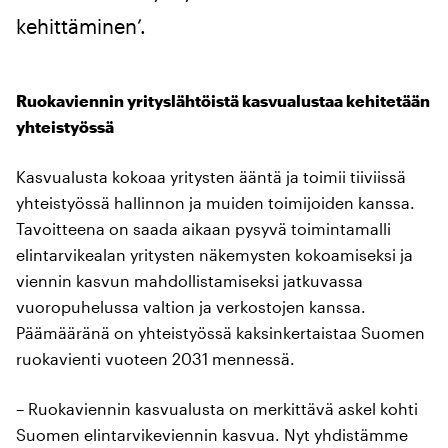
kehittäminen’.
Ruokaviennin yrityslähtöistä kasvualustaa kehitetään
yhteistyössä
Kasvualusta kokoaa yritysten ääntä ja toimii tiiviissä
yhteistyössä hallinnon ja muiden toimijoiden kanssa.
Tavoitteena on saada aikaan pysyvä toimintamalli
elintarvikealan yritysten näkemysten kokoamiseksi ja
viennin kasvun mahdollistamiseksi jatkuvassa
vuoropuhelussa valtion ja verkostojen kanssa.
Päämääränä on yhteistyössä kaksinkertaistaa Suomen
ruokavienti vuoteen 2031 mennessä.
– Ruokaviennin kasvualusta on merkittävä askel kohti
Suomen elintarvikeviennin kasvua. Nyt yhdistämme