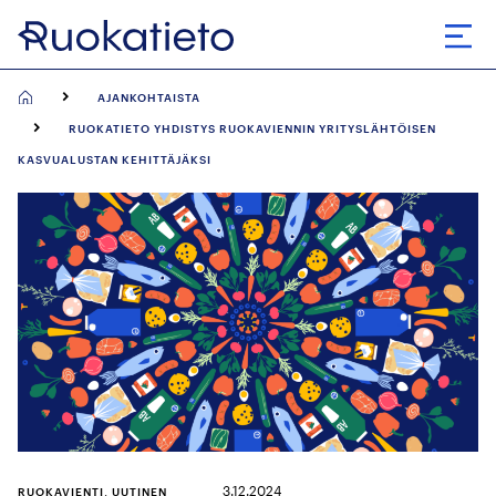
Siirry
suoraan
Avaa
sisältöön
AJANKOHTAISTA
RUOKATIETO YHDISTYS RUOKAVIENNIN YRITYSLÄHTÖISEN
KASVUALUSTAN KEHITTÄJÄKSI
3.12.2024
RUOKAVIENTI, UUTINEN