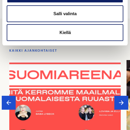
Jaa:
Salli valinta
Kiellä
Muut ajankohtaiset
KAIKKI AJANKOHTAISET