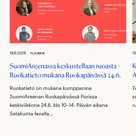
18.6.2026
15
YLEINEN
SuomiAreenassa keskustellaan ruoasta –
K
Ruokatieto mukana Ruokapäivässä 24.6.
A
Ruokatieto on mukana kumppanina
T
SuomiAreenan Ruokapäivässä Porissa
s
keskiviikkona 24.6. klo 10–14. Päivän aikana
r
Satakunta-lavalla…