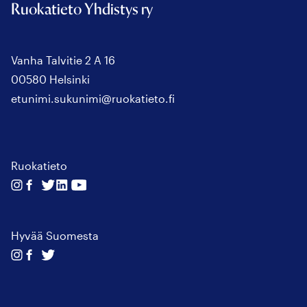
Ruokatieto Yhdistys ry
Vanha Talvitie 2 A 16
00580 Helsinki
etunimi.sukunimi@ruokatieto.fi
Ruokatieto
Seuraa
Seuraa
Seuraa
Seuraa
Seuraa
meitä
meitä
meitä
meitä
meitä
instagram
facebook
twitter
linkedin
youtube
Hyvää Suomesta
Seuraa
Seuraa
Seuraa
meitä
meitä
meitä
instagram
facebook
twitter