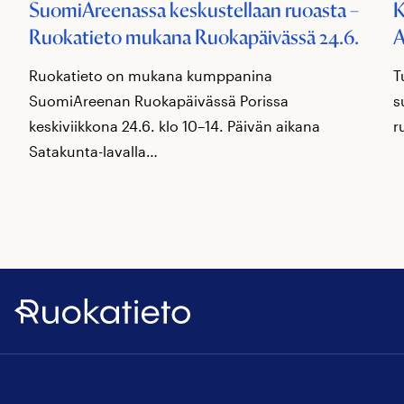
SuomiAreenassa keskustellaan ruoasta –
K
Ruokatieto mukana Ruokapäivässä 24.6.
A
Ruokatieto on mukana kumppanina
T
SuomiAreenan Ruokapäivässä Porissa
s
keskiviikkona 24.6. klo 10–14. Päivän aikana
r
Satakunta-lavalla…
Ruokatieto