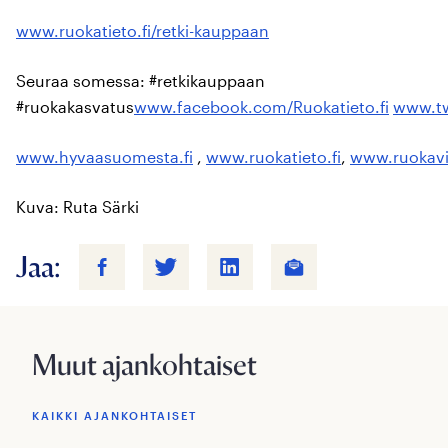
www.ruokatieto.fi/retki-kauppaan
Seuraa somessa: #retkikauppaan
#ruokakasvatus
www.facebook.com/Ruokatieto.fi
www.tw
www.hyvaasuomesta.fi
,
www.ruokatieto.fi
,
www.ruokavis
Kuva: Ruta Särki
Jaa:
Muut ajankohtaiset
KAIKKI AJANKOHTAISET