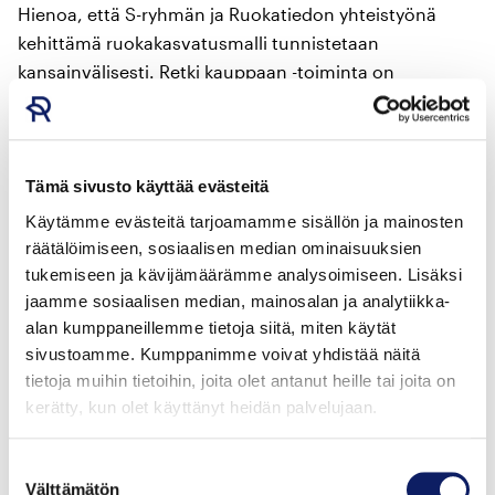
Hienoa, että S-ryhmän ja Ruokatiedon yhteistyönä
kehittämä ruokakasvatusmalli tunnistetaan
kansainvälisesti. Retki kauppaan -toiminta on
innostava tapa opettaa lapsille arjen ruokataitoja ja
terveellistä syömistä, sanoo päivittäistavarakaupan
johtaja Sampo Päällysaho S-ryhmästä.
Tämä sivusto käyttää evästeitä
Käytämme evästeitä tarjoamamme sisällön ja mainosten
Retki kauppaan laajenee yläkouluiHIN
räätälöimiseen, sosiaalisen median ominaisuuksien
tukemiseen ja kävijämäärämme analysoimiseen. Lisäksi
Eurooppaan viety Retki kauppaan -opetuskokonaisuus
jaamme sosiaalisen median, mainosalan ja analytiikka-
on suunnattu alakouluille. Opetuskokonaisuus
alan kumppaneillemme tietoja siitä, miten käytät
laajenee talvella 2020-2021 myös yläkouluille uuden
sivustoamme. Kumppanimme voivat yhdistää näitä
Ruokavisan myötä.
tietoja muihin tietoihin, joita olet antanut heille tai joita on
kerätty, kun olet käyttänyt heidän palvelujaan.
Yläkoulujen opetuskokonaisuudessa korostuu ajan
henkeen sopien ruuan verkkokauppa ja
Suostumuksen
oppimateriaalia voi hyödyntää myös
Välttämätön