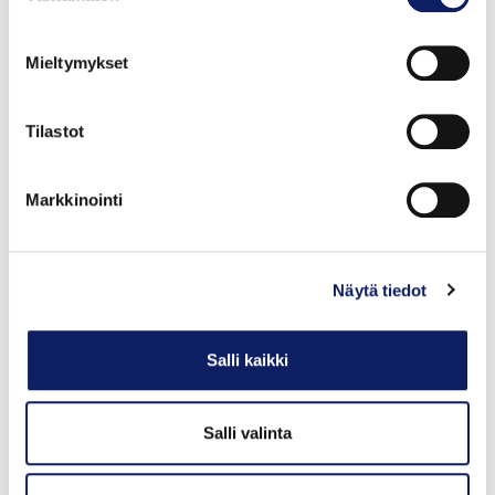
valinta
etäopetuksessa. Ruokavisa 2021: Retki kauppaan -
oppimateriaali julkaistaan joulukuussa 2020 ja visa
Mieltymykset
käynnistyy alkuvuonna 2021.
Tilastot
WeValueFood
Markkinointi
EIT Foodin rahoittama kaksivuotinen hanke, jossa on
mukana Helsingin yliopiston lisäksi 13 eurooppalaista
Näytä tiedot
yliopistoa.
Tavoitteena on opettaa, osallistaa ja edistää nuorten
eurooppalaisten tietämystä ruuasta sekä lisätä ruuan
Salli kaikki
arvostusta.
Hankkeessa kootaan yhteen
Salli valinta
ruokakasvatusmenetelmät, jotta ne ovat jatkossa
helpommin löydettävissä.