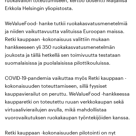
ruokavalion toteutumiseen, kertoo dosentti Maijaliisa
Erkkola Helsingin yliopistosta.
WeValueFood- hanke tutkii ruokakasvatusmenetelmiä
ja niiden vaikuttavuutta valituissa Euroopan maissa.
Retki kauppaan -kokonaisuus valittiin mukaan
hankkeeseen yli 350 ruokakasvatusmenetelmän
joukosta ja tällä hetkellä sen toimivuutta testataan
suomalaisissa ja puolalaisissa pilottikouluissa.
COVID-19-pandemia vaikuttaa myös Retki kauppaan -
kokonaisuuden toteuttamiseen, sillä fyysiset
kauppavierailut on peruttu. WeValueFood -hankkeessa
kaupparetki on toteutettu ruuan verkkokaupan sekä
virtuaalivierailujen avulla, mikä mahdollistaa
vuorovaikutuksen ruokakaupan työntekijöiden kanssa.
Retki kauppaan -kokonaisuuden pilotointi on nyt