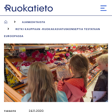
Siirry
suoraan
Avaa
sisältöön
AJANKOHTAISTA
RETKI KAUPPAAN -RUOKAKASVATUSKONSEPTIA TESTATAAN
EUROOPASSA
24.11.2020
TIEDOTE