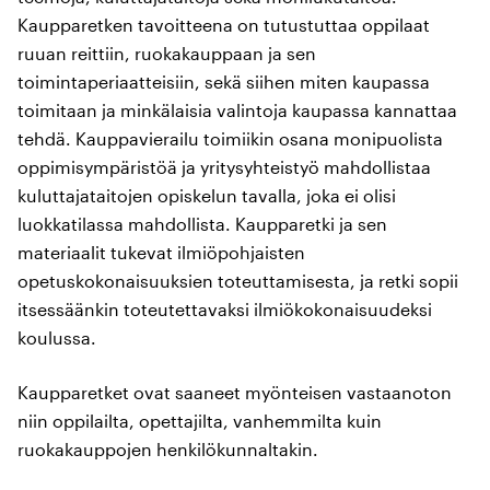
Kaupparetken tavoitteena on tutustuttaa oppilaat
ruuan reittiin, ruokakauppaan ja sen
toimintaperiaatteisiin, sekä siihen miten kaupassa
toimitaan ja minkälaisia valintoja kaupassa kannattaa
tehdä. Kauppavierailu toimiikin osana monipuolista
oppimisympäristöä ja yritysyhteistyö mahdollistaa
kuluttajataitojen opiskelun tavalla, joka ei olisi
luokkatilassa mahdollista. Kaupparetki ja sen
materiaalit tukevat ilmiöpohjaisten
opetuskokonaisuuksien toteuttamisesta, ja retki sopii
itsessäänkin toteutettavaksi ilmiökokonaisuudeksi
koulussa.
Kaupparetket ovat saaneet myönteisen vastaanoton
niin oppilailta, opettajilta, vanhemmilta kuin
ruokakauppojen henkilökunnaltakin.