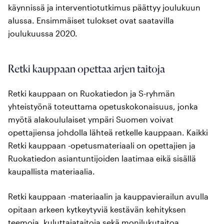
käynnissä ja interventiotutkimus päättyy joulukuun
alussa. Ensimmäiset tulokset ovat saatavilla
joulukuussa 2020.
Retki kauppaan opettaa arjen taitoja
Retki kauppaan on Ruokatiedon ja S-ryhmän
yhteistyönä toteuttama opetuskokonaisuus, jonka
myötä alakoululaiset ympäri Suomen voivat
opettajiensa johdolla lähteä retkelle kauppaan. Kaikki
Retki kauppaan -opetusmateriaali on opettajien ja
Ruokatiedon asiantuntijoiden laatimaa eikä sisällä
kaupallista materiaalia.
Retki kauppaan -materiaalin ja kauppavierailun avulla
opitaan arkeen kytkeytyviä kestävän kehityksen
teemoja, kuluttajataitoja sekä monilukutaitoa.