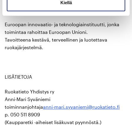
Kiellä
EIT Food
Euroopan innovaatio- ja teknologiainstituutti, jonka
toimintaa rahoittaa Euroopan Unioni.
Tavoitteena kestävä, terveellinen ja luotettava
ruokajärjestelmä.
LISÄTIETOJA
Ruokatieto Yhdistys ry
Anni-Mari Syväniemi
toiminnanjohtaja
anni-mari.syvaniemi@ruokatieto.fi
p. 050 511 8909
(Kaupparetki -aiheiset lisäkuvat pyynnöstä.)