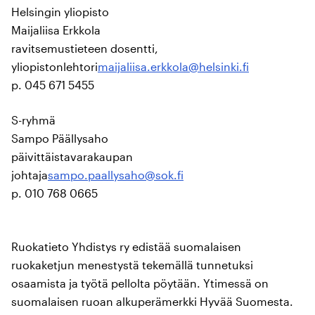
Helsingin yliopisto
Maijaliisa Erkkola
ravitsemustieteen dosentti,
yliopistonlehtori
maijaliisa.erkkola@helsinki.fi
p. 045 671 5455
S-ryhmä
Sampo Päällysaho
päivittäistavarakaupan
johtaja
sampo.paallysaho@sok.fi
p. 010 768 0665
Ruokatieto Yhdistys ry edistää suomalaisen
ruokaketjun menestystä tekemällä tunnetuksi
osaamista ja työtä pellolta pöytään. Ytimessä on
suomalaisen ruoan alkuperämerkki Hyvää Suomesta.