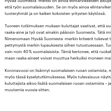
Hyvää Suomesta -merkki on ainoa elintarvikkeiden alkupe
että työn suomalaisuuden. Se on myös ainoa elintarvikeme
tuoteryhmät ja on kaiken kokoisten yritysten käytössä.
Tuoreen tutkimuksen mukaan kuluttajat vaativat, että su
raaka-aine ja työ ovat ainakin pääosin Suomesta. Tätä mi
Nimenomaan Hyvää Suomesta -merkin kriteerit tukevat tätä
pettymystä merkin lupauksesta siihen tutustuessaan. Tuo
vain noin 40 % suomalaisista. Tämä kertonee, että ruok
maan raaka-aineet voivat muuttua herkuiksi moneen mak
Koronavuosi on lisännyt suomalaisen ruoan ostamista, 
myös tässä kyselytutkimuksessa. Myös tulevaisuus näyttää
kuluttajista aikoo lisätä suomalaisen ruoan ostamista –
muutamia vuosia sitten.