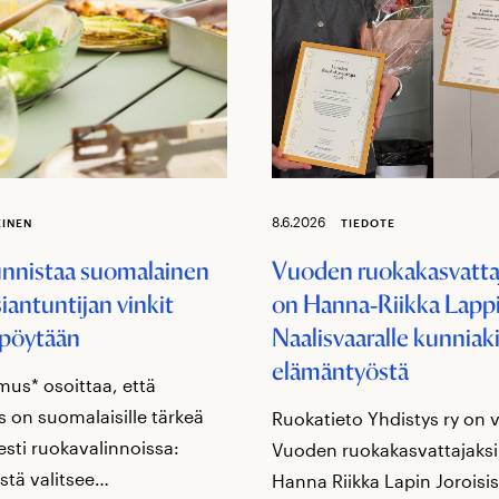
8.6.2026
EINEN
TIEDOTE
unnistaa suomalainen
Vuoden ruokakasvatta
iantuntijan vinkit
on Hanna‑Riikka Lappi,
pöytään
Naalisvaaralle kunniaki
elämäntyöstä
mus* osoittaa, että
 on suomalaisille tärkeä
Ruokatieto Yhdistys ry on 
sesti ruokavalinnoissa:
Vuoden ruokakasvattajaks
stä valitsee…
Hanna Riikka Lapin Joroisis