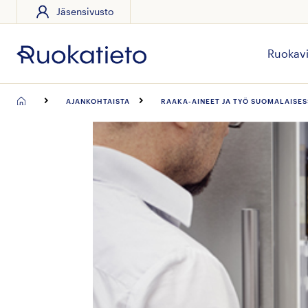
Jäsensivusto
Siirry
suoraan
sisältöön
Ruokavi
AJANKOHTAISTA
RAAKA-AINEET JA TYÖ SUOMALAISE