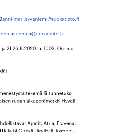
9
anni-mari.syvaniemi@ruokatieto.fi
nna.asunmaa@ruokatieto.fi
 ja 21-26.8.2020, n=1002, On-line
ydät
 menestystä tekemällä tunnetuksi
laisen ruoan alkuperämerkki Hyvää
llistavat Apetit, Atria, Elovena,
MTK ja SLC sekä Järvikylä, Kymppi-