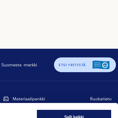
 Suomesta -merkki
ETSI YRITYSTÄ
Materiaalipankki
Ruokatieto
Tilaa uutiskirje
Seuraa
Seuraa
Seuraa
Seuraa
Seuraa
meitä
meitä
meitä
meitä
meitä
Salli kaikki