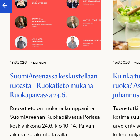
18.6.2026
15.6.2026
YLEINEN
YL
SuomiAreenassa keskustellaan
Kuinka t
ruoasta – Ruokatieto mukana
ruoka? As
Ruokapäivässä 24.6.
juhannus
Ruokatieto on mukana kumppanina
Tuore tutki
SuomiAreenan Ruokapäivässä Porissa
kotimaisuus
keskiviikkona 24.6. klo 10–14. Päivän
arvo erityi
aikana Satakunta-lavalla…
kolme neljä