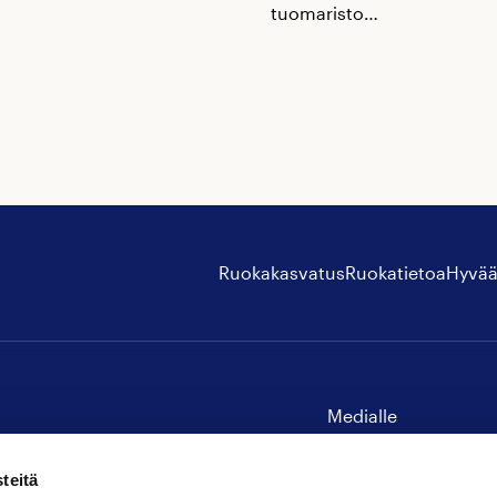
tuomaristo…
Ruokakasvatus
Ruokatietoa
Hyvää
Medialle
Yhteystiedot
teitä