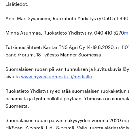
Lisätiedot:
Anni-Mari Syväniemi, Ruokatieto Yhdistys ry 050 511 890
Minna Asunmaa, Ruokatieto Yhdistys ry, 040 410 5270
mi
Tutkimuslähteet: Kantar TNS Agri Oy 14-19.8.2020, n=1101
panel/Forum, 18+ väestö Manner-Suomessa
Suomalaisen ruoan päivän tunnuksen ja kuvituskuvia lö
sivulta
www.hyvaasuomesta.fi/medialle
Ruokatieto Yhdistys ry edistää suomalaisen ruokaketjun
osaamista ja työtä pellolta pöytään. Ytimessä on suoma
Suomesta.
Suomalaisen ruoan päivän näkyvyyden vuonna 2020 mahdo
HKScan, K-ryhmä, Lidl, S-ryhmä, Valio, tuottajajärjestöt 