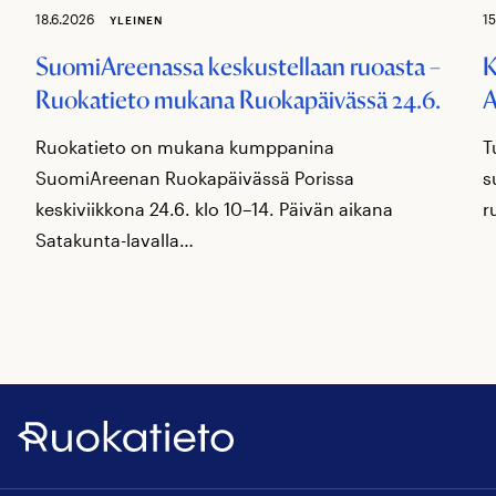
18.6.2026
15
YLEINEN
SuomiAreenassa keskustellaan ruoasta –
K
Ruokatieto mukana Ruokapäivässä 24.6.
A
Ruokatieto on mukana kumppanina
T
SuomiAreenan Ruokapäivässä Porissa
s
keskiviikkona 24.6. klo 10–14. Päivän aikana
r
Satakunta-lavalla…
Ruokatieto