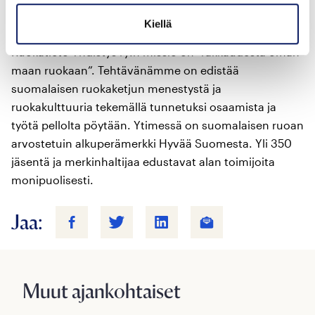
p. +358 50 5020531
Kiellä
Ruokatieto Yhdistys ry:n missio on ”rakkaudesta oman
maan ruokaan”. Tehtävänämme on edistää
suomalaisen ruokaketjun menestystä ja
ruokakulttuuria tekemällä tunnetuksi osaamista ja
työtä pellolta pöytään. Ytimessä on suomalaisen ruoan
arvostetuin alkuperämerkki Hyvää Suomesta. Yli 350
jäsentä ja merkinhaltijaa edustavat alan toimijoita
monipuolisesti.
Jaa:
Muut ajankohtaiset