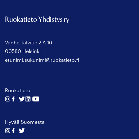
Ruokatieto Yhdistys ry
Vanha Talvitie 2 A 16
00580 Helsinki
etunimi.sukunimi@ruokatieto.fi
Ruokatieto
Seuraa
Seuraa
Seuraa
Seuraa
Seuraa
meitä
meitä
meitä
meitä
meitä
instagram
facebook
twitter
linkedin
youtube
Hyvää Suomesta
Seuraa
Seuraa
Seuraa