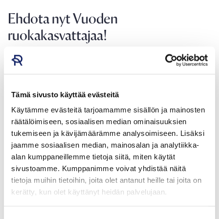
Ehdota nyt Vuoden
ruokakasvattajaa!
Vuoden ruokakasvattaja voi olla henkilö, yhteisö, yritys
tai yhdistys, joka toimii vastuullisesti,
yhteistyökykyisesti ja intohimoisesti ruokakasvatuksen
Tämä sivusto käyttää evästeitä
parissa. Esityksen Vuoden ruokakasvattajaksi voi tehdä
Käytämme evästeitä tarjoamamme sisällön ja mainosten
sekä yksityinen henkilö että yritys, yhteisö, koulu, muu
räätälöimiseen, sosiaalisen median ominaisuuksien
työyhteisö tai työnantaja. Ruokatieto palkitsee
tukemiseen ja kävijämäärämme analysoimiseen. Lisäksi
tunnustuksen saajan 500 euron arvoisella
jaamme sosiaalisen median, mainosalan ja analytiikka-
huomionosoituksella. Vuoden ruokakasvattaja -
alan kumppaneillemme tietoja siitä, miten käytät
ehdotuksen voi jättää alla olevasta linkistä viimeistään
sivustoamme. Kumppanimme voivat yhdistää näitä
31.3.
tietoja muihin tietoihin, joita olet antanut heille tai joita on
kerätty, kun olet käyttänyt heidän palvelujaan.
Ehdota Vuoden ruokakasvattajaa tästä!