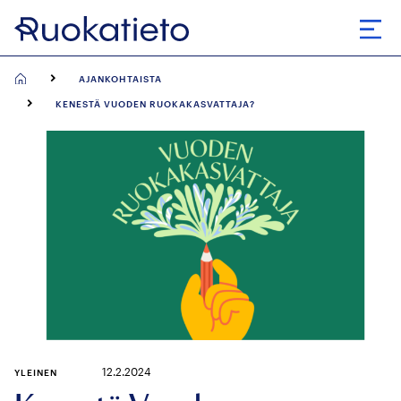
Siirry
suoraan
Avaa
sisältöön
AJANKOHTAISTA
KENESTÄ VUODEN RUOKAKASVATTAJA?
12.2.2024
YLEINEN