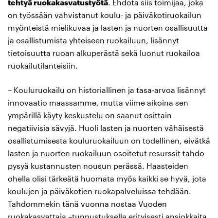
tehtyä ruokakasvatustyötä
. Ehdota siis toimijaa, joka
on työssään vahvistanut koulu- ja päiväkotiruokailun
myönteistä mielikuvaa ja lasten ja nuorten osallisuutta
ja osallistumista yhteiseen ruokailuun, lisännyt
tietoisuutta ruoan alkuperästä sekä luonut ruokailoa
ruokailutilanteisiin.
– Kouluruokailu on historiallinen ja tasa-arvoa lisännyt
innovaatio maassamme, mutta viime aikoina sen
ympärillä käyty keskustelu on saanut osittain
negatiivisia sävyjä. Huoli lasten ja nuorten vähäisestä
osallistumisesta kouluruokailuun on todellinen, eivätkä
lasten ja nuorten ruokailuun osoitetut resurssit tahdo
pysyä kustannusten nousun perässä. Haasteiden
ohella olisi tärkeätä huomata myös kaikki se hyvä, jota
koulujen ja päiväkotien ruokapalveluissa tehdään.
Tahdommekin tänä vuonna nostaa Vuoden
ruokakasvattaja –tunnustuksella erityisesti ansiokkaita