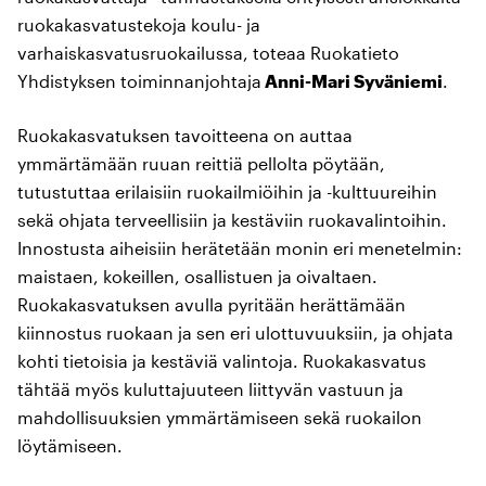
ruokakasvatustekoja koulu- ja
varhaiskasvatusruokailussa, toteaa Ruokatieto
Yhdistyksen toiminnanjohtaja
Anni-Mari Syväniemi
.
Ruokakasvatuksen tavoitteena on auttaa
ymmärtämään ruuan reittiä pellolta pöytään,
tutustuttaa erilaisiin ruokailmiöihin ja -kulttuureihin
sekä ohjata terveellisiin ja kestäviin ruokavalintoihin.
Innostusta aiheisiin herätetään monin eri menetelmin:
maistaen, kokeillen, osallistuen ja oivaltaen.
Ruokakasvatuksen avulla pyritään herättämään
kiinnostus ruokaan ja sen eri ulottuvuuksiin, ja ohjata
kohti tietoisia ja kestäviä valintoja. Ruokakasvatus
tähtää myös kuluttajuuteen liittyvän vastuun ja
mahdollisuuksien ymmärtämiseen sekä ruokailon
löytämiseen.