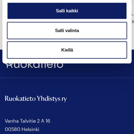
Salli kaikki
Fazer Leipomot Oy
U
VANTAA
O
Salli valinta
Kiellä
Ruokatieto
Ruokatieto Yhdistys ry
Vanha Talvitie 2 A 16
00580 Helsinki