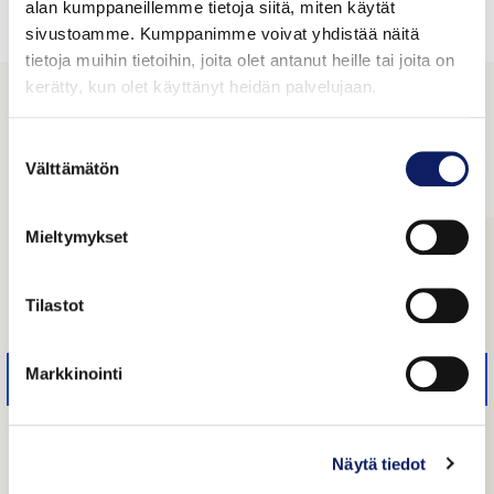
alan kumppaneillemme tietoja siitä, miten käytät
Valinnoillasi ei löytynyt tuotteita
sivustoamme. Kumppanimme voivat yhdistää näitä
tietoja muihin tietoihin, joita olet antanut heille tai joita on
kerätty, kun olet käyttänyt heidän palvelujaan.
Tutustu yrityksiin
Suostumuksen
Välttämätön
valinta
Mieltymykset
Tilastot
Markkinointi
Näytä tiedot