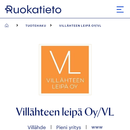
Siirry
suoraan
Avaa
sisältöön
TUOTEHAKU
VILLÄHTEEN LEIPÄ OY/VL
Villähteen leipä Oy/VL
|
|
www
Villähde
Pieni yritys