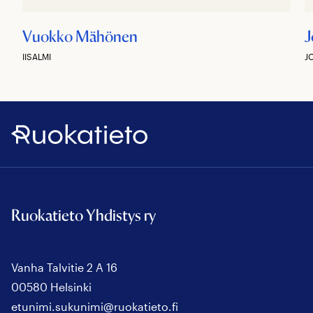
Vuokko Mähönen
J
IISALMI
J
Ruokatieto
Ruokatieto Yhdistys ry
Vanha Talvitie 2 A 16
00580 Helsinki
etunimi.sukunimi@ruokatieto.fi