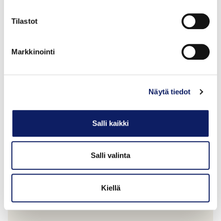
Tilastot
Karkea Ruisjauho
RAPION TUOTE OY
Markkinointi
GTIN: 6419573000838
Näytä tiedot
Salli kaikki
Salli valinta
Kiellä