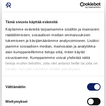
Tämä sivusto käyttää evästeitä
Kalanleivitysjauho
Käytämme evästeitä tarjoamamme sisällön ja mainosten
RAPION TUOTE OY
räätälöimiseen, sosiaalisen median ominaisuuksien
tukemiseen ja kävijämäärämme analysoimiseen. Lisäksi
jaamme sosiaalisen median, mainosalan ja analytiikka-
alan kumppaneillemme tietoja siitä, miten käytät
sivustoamme. Kumppanimme voivat yhdistää näitä
tietoja muihin tietoihin, joita olet antanut heille tai joita on
kerätty, kun olet käyttänyt heidän palvelujaan.
Suostumuksen
Välttämätön
valinta
Mieltymykset