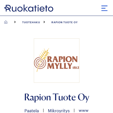
Siirry
suoraan
Avaa
sisältöön
TUOTEHAKU
RAPION TUOTE OY
Rapion Tuote Oy
|
|
www
Paatela
Mikroyritys