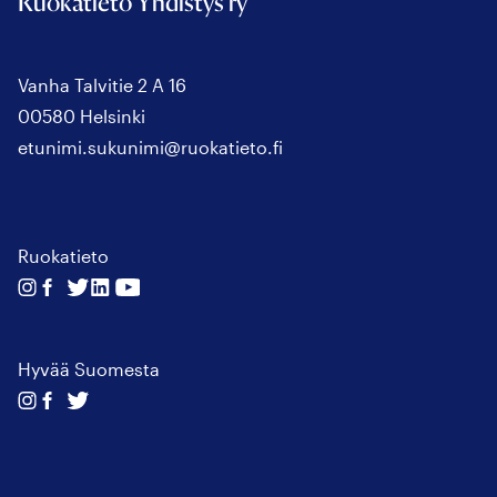
Ruokatieto Yhdistys ry
Vanha Talvitie 2 A 16
00580 Helsinki
etunimi.sukunimi@ruokatieto.fi
Ruokatieto
Seuraa
Seuraa
Seuraa
Seuraa
Seuraa
meitä
meitä
meitä
meitä
meitä
instagram
facebook
twitter
linkedin
youtube
Hyvää Suomesta
Seuraa
Seuraa
Seuraa
meitä
meitä
meitä
instagram
facebook
twitter