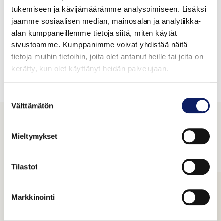
tukemiseen ja kävijämäärämme analysoimiseen. Lisäksi
jaamme sosiaalisen median, mainosalan ja analytiikka-
Tuotteet
alan kumppaneillemme tietoja siitä, miten käytät
sivustoamme. Kumppanimme voivat yhdistää näitä
tietoja muihin tietoihin, joita olet antanut heille tai joita on
kerätty, kun olet käyttänyt heidän palvelujaan.
Valinnoillasi ei löytynyt tuotteita
Suostumuksen
Välttämätön
valinta
Tutustu yrityksiin
Mieltymykset
Tilastot
Markkinointi