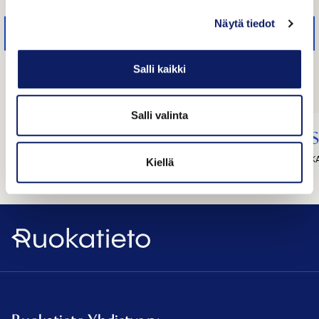
Näytä tiedot
Salli kaikki
Salli valinta
Tuohino Jani Jussi Oskari
S
KEMPELE
K
Kiellä
Ruokatieto