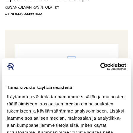
KISSANKULMAN RAVINTOLAT KY
GTIN: 6430034661832
Tämä sivusto käyttää evästeitä
Käytämme evästeitä tarjoamamme sisällön ja mainosten
räätälöimiseen, sosiaalisen median ominaisuuksien
tukemiseen ja kävijämäärämme analysoimiseen. Lisäksi
jaamme sosiaalisen median, mainosalan ja analytiikka-
Lipstikan hiivaton ruisleipä n. 1000 g
alan kumppaneillemme tietoja siitä, miten käytät
sivustoamme. Kumppanimme voivat yhdistää näitä