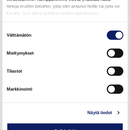
KISSANKULMAN RAVINTOLAT KY
tietoja muihin tietoihin, joita olet antanut heille tai joita on
GTIN: 6430034662556
kerätty, kun olet käyttänyt heidän palvelujaan.
Suostumuksen
Välttämätön
valinta
Mieltymykset
Tilastot
Markkinointi
Näytä tiedot
Lipstikan hiivaton ruisleipä n. 500 g
KISSANKULMAN RAVINTOLAT KY