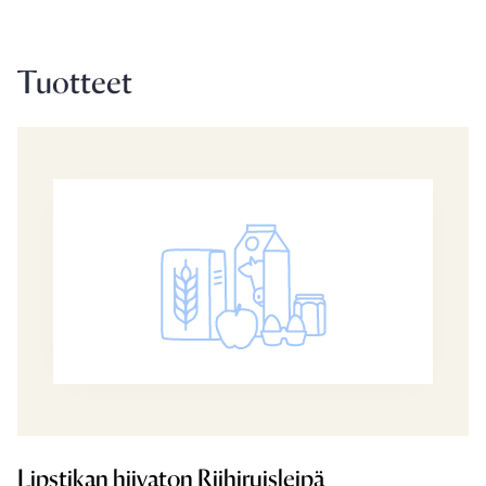
Tuotteet
Lipstikan hiivaton Riihiruisleipä