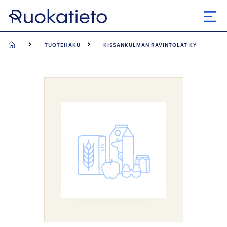
Siirry
suoraan
Avaa
sisältöön
TUOTEHAKU
KISSANKULMAN RAVINTOLAT KY