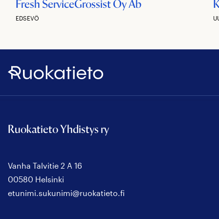
Fresh ServiceGrossist Oy Ab
K
EDSEVÖ
U
Ruokatieto
Ruokatieto Yhdistys ry
Vanha Talvitie 2 A 16
00580 Helsinki
etunimi.sukunimi@ruokatieto.fi