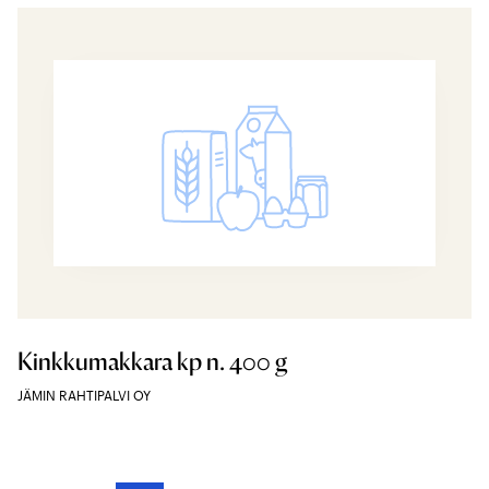
Kinkkumakkara kp n. 400 g
JÄMIN RAHTIPALVI OY