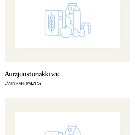
Aurajuustonakki vac.
JÄMIN RAHTIPALVI OY