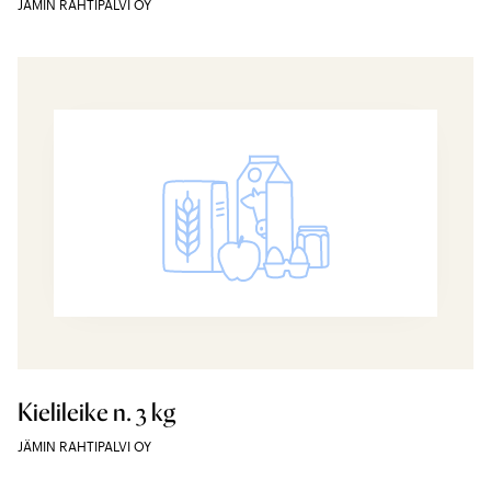
JÄMIN RAHTIPALVI OY
Kielileike n. 3 kg
JÄMIN RAHTIPALVI OY