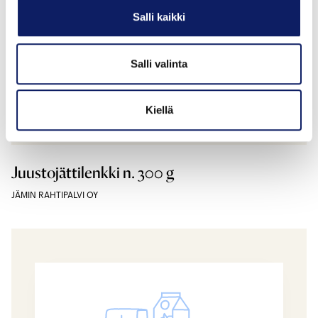
Salli kaikki
Salli valinta
Kiellä
Juustojättilenkki n. 300 g
JÄMIN RAHTIPALVI OY