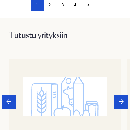
1
2
3
4
Tutustu yrityksiin