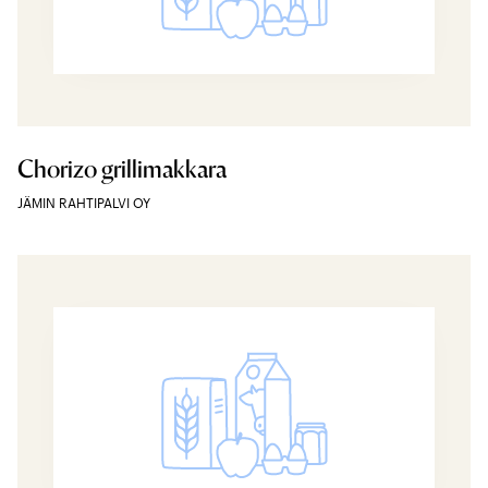
Chorizo grillimakkara
JÄMIN RAHTIPALVI OY