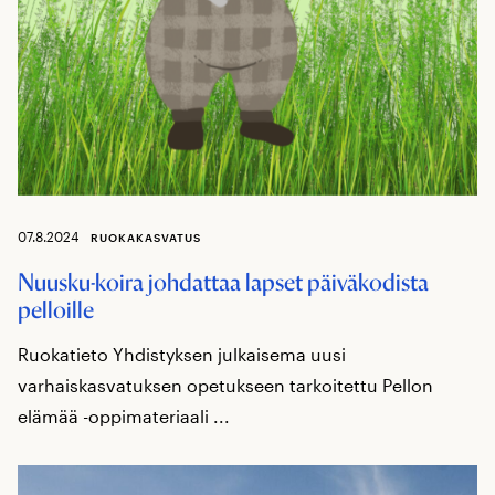
07.8.2024
RUOKAKASVATUS
Nuusku-koira johdattaa lapset päiväkodista
pelloille
Ruokatieto Yhdistyksen julkaisema uusi
varhaiskasvatuksen opetukseen tarkoitettu Pellon
elämää -oppimateriaali ...