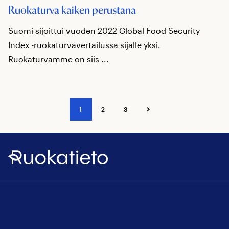
Ruokaturva kaiken perustana
Suomi sijoittui vuoden 2022 Global Food Security
Index -ruokaturvavertailussa sijalle yksi.
Ruokaturvamme on siis ...
1
2
3
Ruokatieto
↑
Ba