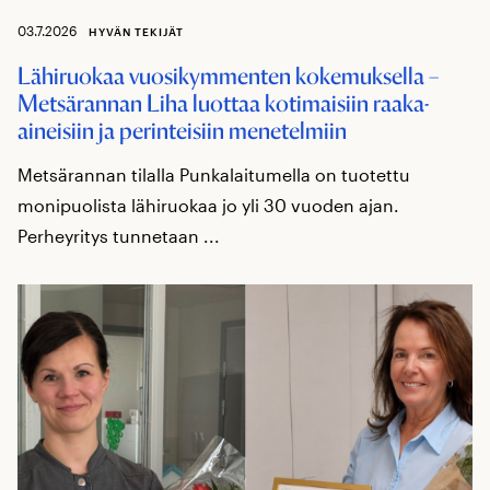
03.7.2026
HYVÄN TEKIJÄT
Lähiruokaa vuosikymmenten kokemuksella –
Metsärannan Liha luottaa kotimaisiin raaka-
aineisiin ja perinteisiin menetelmiin
Metsärannan tilalla Punkalaitumella on tuotettu
monipuolista lähiruokaa jo yli 30 vuoden ajan.
Perheyritys tunnetaan ...