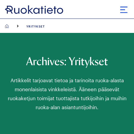
Skip
to
Avaa
content
YRITYKSET
Archives:
Yritykset
Artikkelit tarjoavat tietoa ja tarinoita ruoka-alasta
monenlaisista vinkkeleistä. Ääneen pääsevät
ruokaketjun toimijat tuottajista tutkijoihin ja muihin
ruoka-alan asiantuntijoihin.