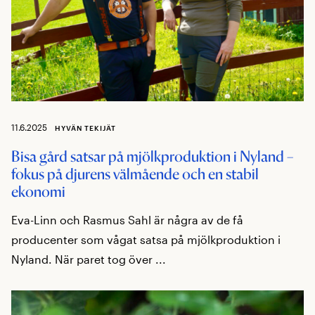
11.6.2025
HYVÄN TEKIJÄT
Bisa gård satsar på mjölkproduktion i Nyland –
fokus på djurens välmående och en stabil
ekonomi
Eva-Linn och Rasmus Sahl är några av de få
producenter som vågat satsa på mjölkproduktion i
Nyland. När paret tog över ...