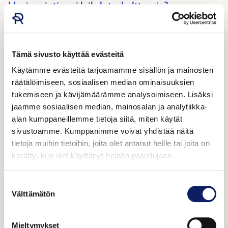
Hyvinvointia vai laihdutuskulttuuria?
Tänään 6.5. vietetään kansainvälistä Älä laihduta -
päivää. Sen tarkoituksena on lisätä ymmärrystä
laihdutuskulttuurin ...
Tämä sivusto käyttää evästeitä
Käytämme evästeitä tarjoamamme sisällön ja mainosten
räätälöimiseen, sosiaalisen median ominaisuuksien
tukemiseen ja kävijämäärämme analysoimiseen. Lisäksi
jaamme sosiaalisen median, mainosalan ja analytiikka-
alan kumppaneillemme tietoja siitä, miten käytät
sivustoamme. Kumppanimme voivat yhdistää näitä
tietoja muihin tietoihin, joita olet antanut heille tai joita on
kerätty, kun olet käyttänyt heidän palvelujaan.
Suostumuksen
Välttämätön
valinta
Mieltymykset