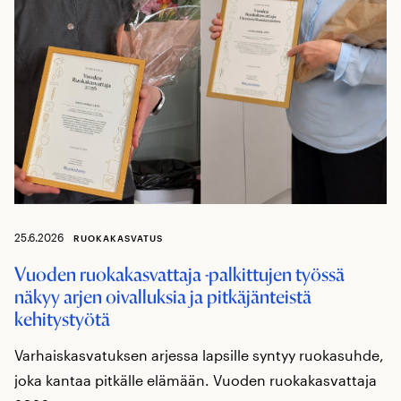
25.6.2026
RUOKAKASVATUS
Vuoden ruokakasvattaja -palkittujen työssä
näkyy arjen oivalluksia ja pitkäjänteistä
kehitystyötä
Varhaiskasvatuksen arjessa lapsille syntyy ruokasuhde,
joka kantaa pitkälle elämään. Vuoden ruokakasvattaja