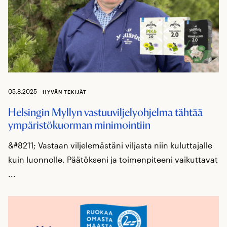
05.8.2025
HYVÄN TEKIJÄT
Helsingin Myllyn vastuuviljelyohjelma tähtää
ympäristökuorman minimointiin
&#8211; Vastaan viljelemästäni viljasta niin kuluttajalle
kuin luonnolle. Päätökseni ja toimenpiteeni vaikuttavat
...