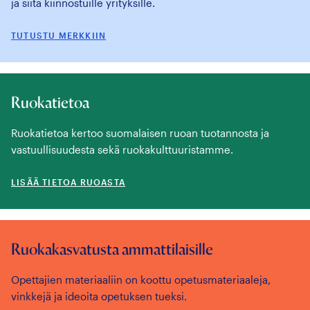
ja siitä kiinnostuille yrityksille.
TUTUSTU MERKKIIN
Ruokatietoa
Ruokatietoa kertoo suomalaisen ruoan tuotannosta ja
vastuullisuudesta sekä ruokakulttuuristamme.
LISÄÄ TIETOA RUOASTA
Ruokakasvatusta ammattilaisille
Opettajien materiaaliin on koottu opetusmateriaaleja,
vinkkejä ja ideoita opetuksen tueksi.