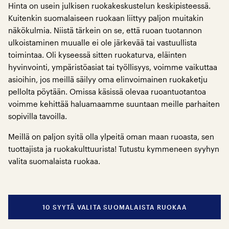
Hinta on usein julkisen ruokakeskustelun keskipisteessä.
Kuitenkin suomalaiseen ruokaan liittyy paljon muitakin
näkökulmia. Niistä tärkein on se, että ruoan tuotannon
ulkoistaminen muualle ei ole järkevää tai vastuullista
toimintaa. Oli kyseessä sitten ruokaturva, eläinten
hyvinvointi, ympäristöasiat tai työllisyys, voimme vaikuttaa
asioihin, jos meillä säilyy oma elinvoimainen ruokaketju
pellolta pöytään. Omissa käsissä olevaa ruoantuotantoa
voimme kehittää haluamaamme suuntaan meille parhaiten
sopivilla tavoilla.
Meillä on paljon syitä olla ylpeitä oman maan ruoasta, sen
tuottajista ja ruokakulttuurista! Tutustu kymmeneen syyhyn
valita suomalaista ruokaa.
10 SYYTÄ VALITA SUOMALAISTA RUOKAA