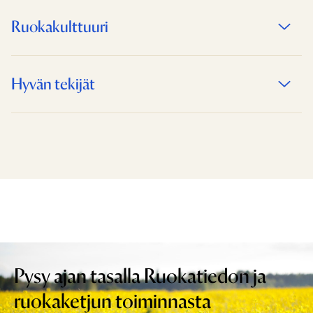
Ruokakulttuuri
Hyvän tekijät
Pysy ajan tasalla Ruokatiedon ja
ruokaketjun toiminnasta