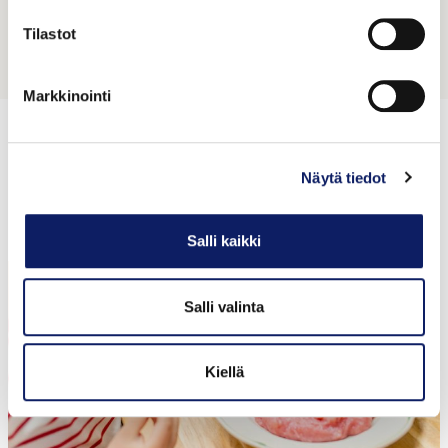
Perheyritys tunnetaan…
Tilastot
Markkinointi
Makupaloja sivuiltamme
Näytä tiedot
Salli kaikki
Salli valinta
Kiellä