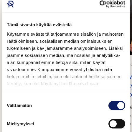
Tämä sivusto käyttää evästeitä
Käytämme evästeitä tarjoamamme sisällön ja mainosten
räätälöimiseen, sosiaalisen median ominaisuuksien
tukemiseen ja kävijämäärämme analysoimiseen. Lisäksi
jaamme sosiaalisen median, mainosalan ja analytiikka-
alan kumppaneillemme tietoja siitä, miten käytät
3.7.2026
2
HYVÄN TEKIJÄT
sivustoamme. Kumppanimme voivat yhdistää näitä
Lähiruokaa vuosikymmenten
V
tietoja muihin tietoihin, joita olet antanut heille tai joita on
kerätty, kun olet käyttänyt heidän palvelujaan.
kokemuksella – Metsärannan Liha luottaa
t
kotimaisiin raaka-aineisiin ja perinteisiin
p
Suostumuksen
menetelmiin
Välttämätön
V
valinta
r
Metsärannan tilalla Punkalaitumella on tuotettu
r
Mieltymykset
monipuolista lähiruokaa jo yli 30 vuoden ajan.